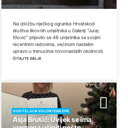
Na izložbu riječkog ogranka Hrvatskod
društva likovnih umjetnika u Galeriji “Juraj
Klović” prijavilo se 48 umjetnika sa svojim
recentnim radovima, većinom nastalim
upravo u trenucima novonastalih okolnosti.
ČITAJTE DALJE
VODITELJICA VOLONTERA EPK
Asja Brusić: Uvijek se ima
vremena učiniti nešto