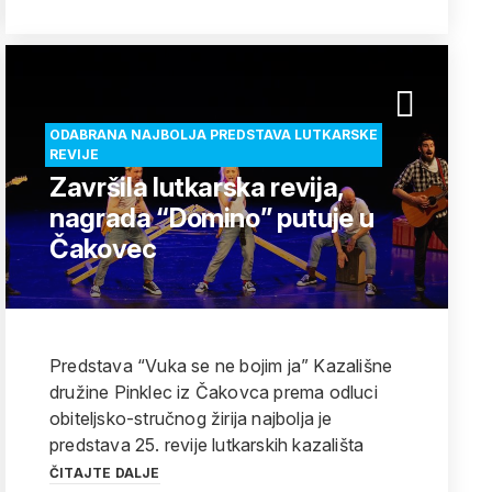
ODABRANA NAJBOLJA PREDSTAVA LUTKARSKE
REVIJE
Završila lutkarska revija,
nagrada “Domino” putuje u
Čakovec
Predstava “Vuka se ne bojim ja” Kazališne
družine Pinklec iz Čakovca prema odluci
obiteljsko-stručnog žirija najbolja je
predstava 25. revije lutkarskih kazališta
ČITAJTE DALJE