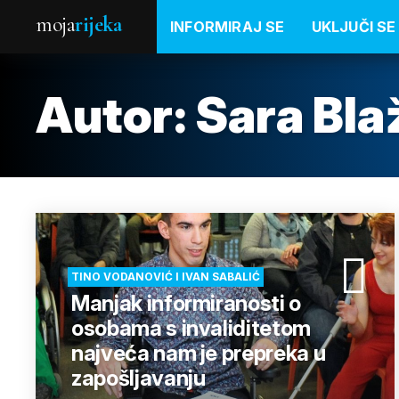
moja
rijeka
INFORMIRAJ SE
UKLJUČI SE
Autor: Sara Bla
TINO VODANOVIĆ I IVAN SABALIĆ
Manjak informiranosti o
osobama s invaliditetom
najveća nam je prepreka u
zapošljavanju