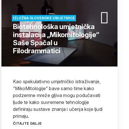
IZLOŽBA SLOVENSKE UMJETNICE
Biotehnološka umjetnička
instalacija „Mikomitologije“
Saše Spačal u
Filodrammatici
Kao spekulativno umjetničko istraživanje,
“MikoMitologije” bave samo time kako
podzemne mreže gljiva mogu podučavati
ljude te kako suvremene tehnologije
definiraju sustave znanja i učenja koje ljudi
primaju.
ČITAJTE DALJE