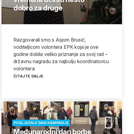
dobro za druge
Razgovarali smo s Asjom Brusić,
voditeljicom volontera EPK koja je ove
godine dobila veliko priznanje za svoj rad –
državnu nagradu za najbolju koordinatoricu
volontera
ČITAJTE DALJE
POSLJEDNJI DAN KAMPANJE
Međunarodni dan borbe