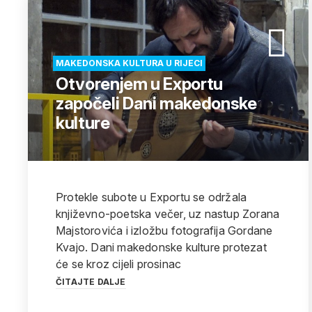
MAKEDONSKA KULTURA U RIJECI
Otvorenjem u Exportu
započeli Dani makedonske
kulture
Protekle subote u Exportu se održala
književno-poetska večer, uz nastup Zorana
Majstorovića i izložbu fotografija Gordane
Kvajo. Dani makedonske kulture protezat
će se kroz cijeli prosinac
ČITAJTE DALJE