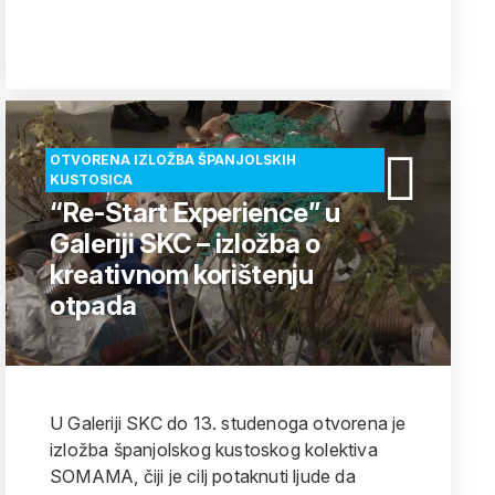
OTVORENA IZLOŽBA ŠPANJOLSKIH
KUSTOSICA
“Re-Start Experience” u
Galeriji SKC – izložba o
kreativnom korištenju
otpada
U Galeriji SKC do 13. studenoga otvorena je
izložba španjolskog kustoskog kolektiva
SOMAMA, čiji je cilj potaknuti ljude da