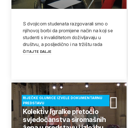
S dvojicom studenata razgovarali smo o
njihovoj borbi da promijene način na koji se
studenti s invaliditetom doživljavaju u
društvu, a posljedično i na tržištu rada
ČITAJTE DALJE
RIJEČKE GLUMICE IZVELE DOKUMENTARNU
PREDSTAVU
Kolektiv Igralke pretočio
svjedočanstva siromašnih
žena u predstavu i izložbu