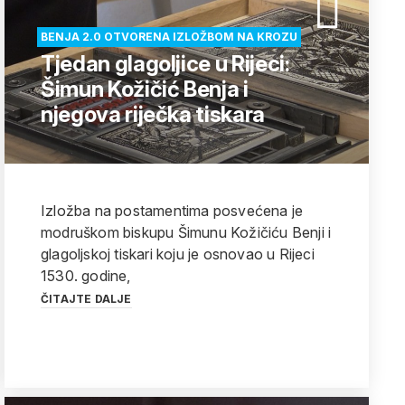
BENJA 2.0 OTVORENA IZLOŽBOM NA KROZU
Tjedan glagoljice u Rijeci:
Šimun Kožičić Benja i
njegova riječka tiskara
Izložba na postamentima posvećena je
modruškom biskupu Šimunu Kožičiću Benji i
glagoljskoj tiskari koju je osnovao u Rijeci
1530. godine,
ČITAJTE DALJE