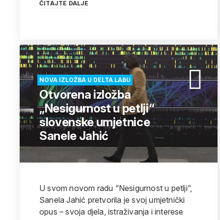
ČITAJTE DALJE
NOVA IZLOŽBA U DELTA LABU
Otvorena izložba
„Nesigurnost u petlji“
slovenske umjetnice
Sanele Jahić
U svom novom radu “Nesigurnost u petlji”,
Sanela Jahić pretvorila je svoj umjetnički
opus – svoja djela, istraživanja i interese