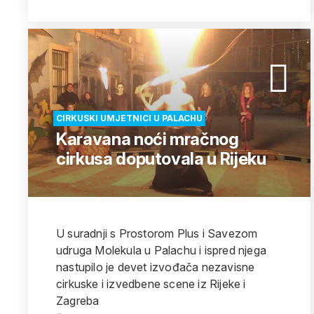
CIRKUSKI UMJETNICI U PALACHU
Karavana noći mračnog
cirkusa doputovala u Rijeku
U suradnji s Prostorom Plus i Savezom
udruga Molekula u Palachu i ispred njega
nastupilo je devet izvođača nezavisne
cirkuske i izvedbene scene iz Rijeke i
Zagreba