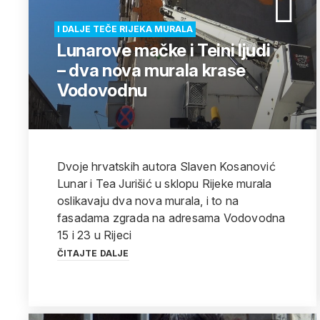
I DALJE TEČE RIJEKA MURALA
Lunarove mačke i Teini ljudi
– dva nova murala krase
Vodovodnu
Dvoje hrvatskih autora Slaven Kosanović
Lunar i Tea Jurišić u sklopu Rijeke murala
oslikavaju dva nova murala, i to na
fasadama zgrada na adresama Vodovodna
15 i 23 u Rijeci
ČITAJTE DALJE