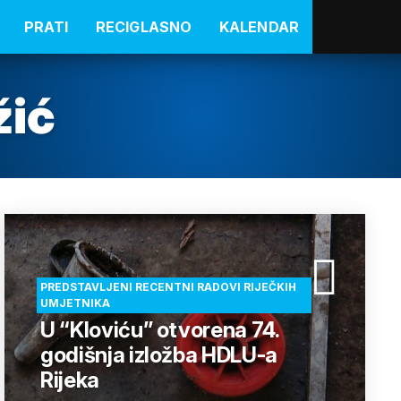
PRATI
RECIGLASNO
KALENDAR
žić
PREDSTAVLJENI RECENTNI RADOVI RIJEČKIH
UMJETNIKA
U “Kloviću” otvorena 74.
godišnja izložba HDLU-a
Rijeka