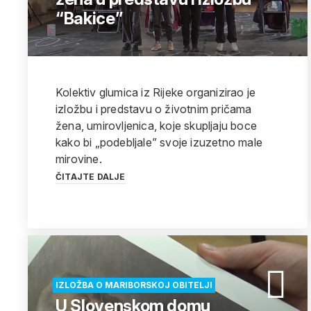
“Bakice”
Kolektiv glumica iz Rijeke organizirao je
izložbu i predstavu o životnim pričama
žena, umirovljenica, koje skupljaju boce
kako bi „podebljale” svoje izuzetno male
mirovine.
ČITAJTE DALJE
IZLOŽBA O MARIBORSKOJ OBITELJI
U Slovenskom domu