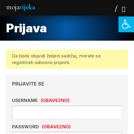
moja
rijeka
Open 
Prijava
Da biste objavili željeni sadržaj, morate se
registrirati odnosno prijaviti.
PRIJAVITE SE
USERNAME
(OBAVEZNO)
PASSWORD
(OBAVEZNO)