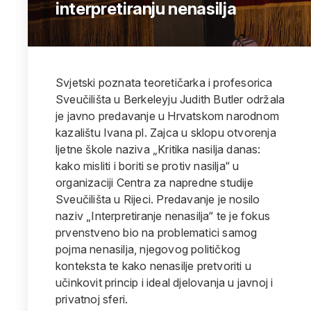
interpretiranju nenasilja
Svjetski poznata teoretičarka i profesorica
Sveučilišta u Berkeleyju Judith Butler održala
je javno predavanje u Hrvatskom narodnom
kazalištu Ivana pl. Zajca u sklopu otvorenja
ljetne škole naziva „Kritika nasilja danas:
kako misliti i boriti se protiv nasilja“ u
organizaciji Centra za napredne studije
Sveučilišta u Rijeci. Predavanje je nosilo
naziv „Interpretiranje nenasilja“ te je fokus
prvenstveno bio na problematici samog
pojma nenasilja, njegovog političkog
konteksta te kako nenasilje pretvoriti u
učinkovit princip i ideal djelovanja u javnoj i
privatnoj sferi.