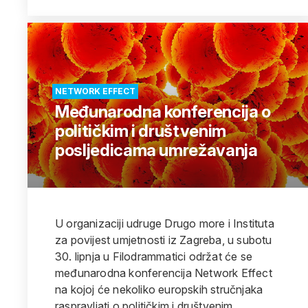
NETWORK EFFECT
Međunarodna konferencija o
političkim i društvenim
posljedicama umrežavanja
U organizaciji udruge Drugo more i Instituta
za povijest umjetnosti iz Zagreba, u subotu
30. lipnja u Filodrammatici održat će se
međunarodna konferencija Network Effect
na kojoj će nekoliko europskih stručnjaka
raspravljati o političkim i društvenim