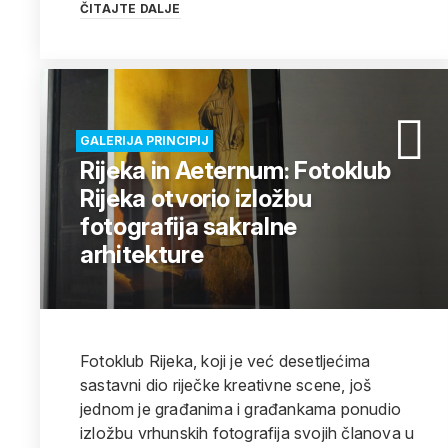
ČITAJTE DALJE
GALERIJA PRINCIPIJ
Rijeka in Aeternum: Fotoklub
Rijeka otvorio izložbu
fotografija sakralne
arhitekture
Fotoklub Rijeka, koji je već desetljećima
sastavni dio riječke kreativne scene, još
jednom je građanima i građankama ponudio
izložbu vrhunskih fotografija svojih članova u