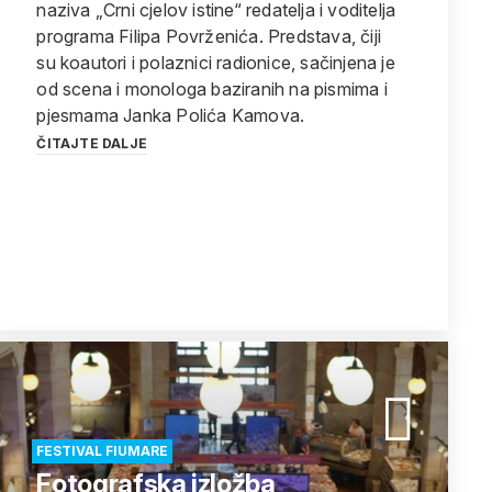
naziva „Crni cjelov istine“ redatelja i voditelja
programa Filipa Povrženića. Predstava, čiji
su koautori i polaznici radionice, sačinjena je
od scena i monologa baziranih na pismima i
pjesmama Janka Polića Kamova.
ČITAJTE DALJE
FESTIVAL FIUMARE
Fotografska izložba