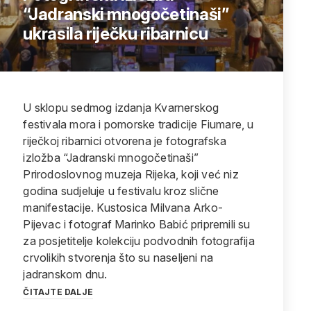
“Jadranski mnogočetinaši”
ukrasila riječku ribarnicu
U sklopu sedmog izdanja Kvarnerskog
festivala mora i pomorske tradicije Fiumare, u
riječkoj ribarnici otvorena je fotografska
izložba “Jadranski mnogočetinaši”
Prirodoslovnog muzeja Rijeka, koji već niz
godina sudjeluje u festivalu kroz slične
manifestacije. Kustosica Milvana Arko-
Pijevac i fotograf Marinko Babić pripremili su
za posjetitelje kolekciju podvodnih fotografija
crvolikih stvorenja što su naseljeni na
jadranskom dnu.
ČITAJTE DALJE