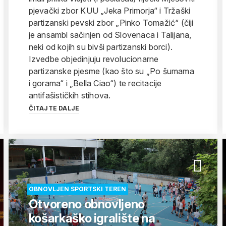
pjevački zbor KUU „Jeka Primorja“ i Tržaški
partizanski pevski zbor „Pinko Tomažić“ (čiji
je ansambl sačinjen od Slovenaca i Talijana,
neki od kojih su bivši partizanski borci).
Izvedbe objedinjuju revolucionarne
partizanske pjesme (kao što su „Po šumama
i gorama“ i „Bella Ciao“) te recitacije
antifašističkih stihova.
ČITAJTE DALJE
OBNOVLJEN SPORTSKI TEREN
Otvoreno obnovljeno
košarkaško igralište na