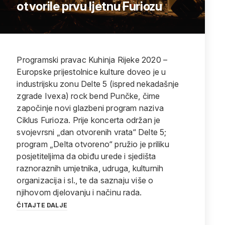
otvorile prvu ljetnu Furiozu
Programski pravac Kuhinja Rijeke 2020 –
Europske prijestolnice kulture doveo je u
industrijsku zonu Delte 5 (ispred nekadašnje
zgrade Ivexa) rock bend Punčke, čime
započinje novi glazbeni program naziva
Ciklus Furioza. Prije koncerta održan je
svojevrsni „dan otvorenih vrata“ Delte 5;
program „Delta otvoreno“ pružio je priliku
posjetiteljima da obiđu urede i sjedišta
raznoraznih umjetnika, udruga, kulturnih
organizacija i sl., te da saznaju više o
njihovom djelovanju i načinu rada.
ČITAJTE DALJE