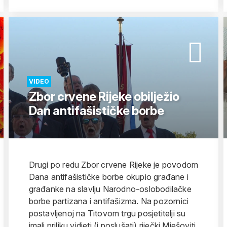
VIDEO
Zbor crvene Rijeke obilježio
Dan antifašističke borbe
Drugi po redu Zbor crvene Rijeke je povodom
Dana antifašističke borbe okupio građane i
građanke na slavlju Narodno-oslobodilačke
borbe partizana i antifašizma. Na pozornici
postavljenoj na Titovom trgu posjetitelji su
imali priliku vidjeti (i poslušati) riječki Mješoviti