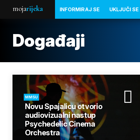
moja
rijeka
INFORMIRAJ SE
UKLJUČI SE
Događaji
MMSU
Novu Spajalicu otvorio
audiovizualni nastup
Psychedelic Cinema
Orchestra