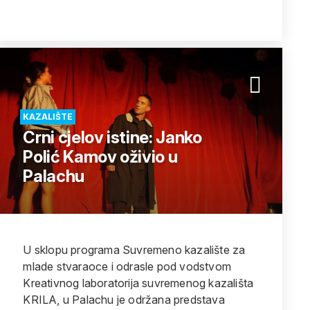
KAZALIŠTE
Crni cjelov istine: Janko
Polić Kamov oživio u
Palachu
U sklopu programa Suvremeno kazalište za
mlade stvaraoce i odrasle pod vodstvom
Kreativnog laboratorija suvremenog kazališta
KRILA, u Palachu je održana predstava