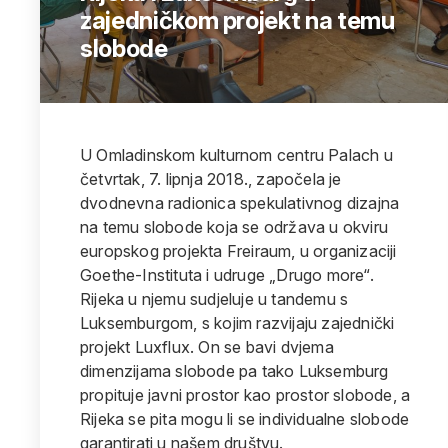
zajedničkom projekt na temu
slobode
U Omladinskom kulturnom centru Palach u
četvrtak, 7. lipnja 2018., započela je
dvodnevna radionica spekulativnog dizajna
na temu slobode koja se održava u okviru
europskog projekta Freiraum, u organizaciji
Goethe-Instituta i udruge „Drugo more“.
Rijeka u njemu sudjeluje u tandemu s
Luksemburgom, s kojim razvijaju zajednički
projekt Luxflux. On se bavi dvjema
dimenzijama slobode pa tako Luksemburg
propituje javni prostor kao prostor slobode, a
Rijeka se pita mogu li se individualne slobode
garantirati u našem društvu.