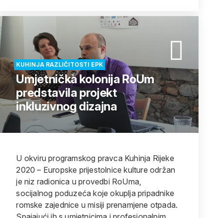
KUHINJA RAZLIČITOSTI EPK
Umjetnička kolonija RoUm
predstavila projekt
inkluzivnog dizajna
U okviru programskog pravca Kuhinja Rijeke
2020 – Europske prijestolnice kulture održan
je niz radionica u provedbi RoUma,
socijalnog poduzeća koje okuplja pripadnike
romske zajednice u misiji prenamjene otpada.
Spajajući ih s umjetnicima i profesionalnim