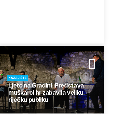
KAZALIŠTE
Ljeto na Gradini: Predstava
muškarci.hr zabavila veliku
riječku publiku