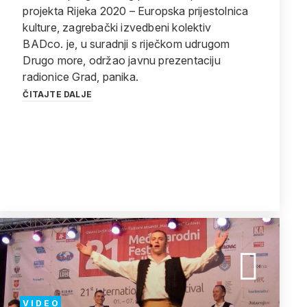
projekta Rijeka 2020 – Europska prijestolnica
kulture, zagrebački izvedbeni kolektiv
BADco. je, u suradnji s riječkom udrugom
Drugo more, održao javnu prezentaciju
radionice Grad, panika.
ČITAJTE DALJE
V I D E O