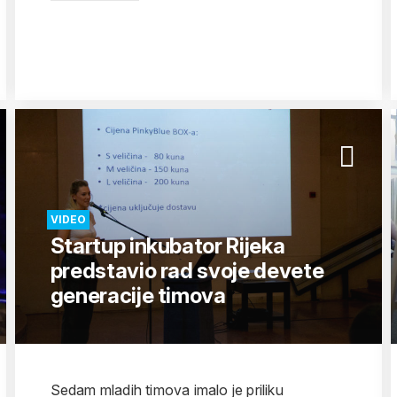
VIDEO
Startup inkubator Rijeka
predstavio rad svoje devete
generacije timova
Sedam mladih timova imalo je priliku