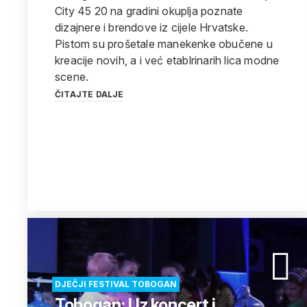
City 45 20 na gradini okuplja poznate
dizajnere i brendove iz cijele Hrvatske.
Pistom su prošetale manekenke obučene u
kreacije novih, a i već etablrinarih lica modne
scene.
ČITAJTE DALJE
DJEČJI FESTIVAL TOBOGAN
Tobogan: Uz koncert i