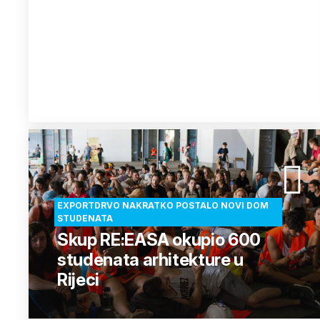
EXPORTDRVO NAKRATKO POSTALO NOVI DOM
STUDENATA
Skup RE:EASA okupio 600
studenata arhitekture u
Rijeci