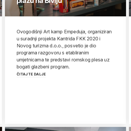
plažu na Biviju
Ovogodišnji Art kamp Empeduja, organiziran
u suradnji projekta Kantrida FKK 2020 i
Novog turizma d.o.o., posvetio je dio
programa razgovoru s etabliranim
umjetnicama te predstavi romskog plesa uz
bogati glazbeni program.
ČITAJTE DALJE