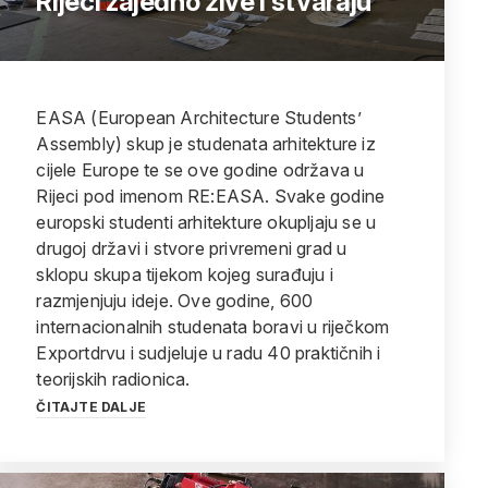
Rijeci zajedno žive i stvaraju
EASA (European Architecture Students’
Assembly) skup je studenata arhitekture iz
cijele Europe te se ove godine održava u
Rijeci pod imenom RE:EASA. Svake godine
europski studenti arhitekture okupljaju se u
drugoj državi i stvore privremeni grad u
sklopu skupa tijekom kojeg surađuju i
razmjenjuju ideje. Ove godine, 600
internacionalnih studenata boravi u riječkom
Exportdrvu i sudjeluje u radu 40 praktičnih i
teorijskih radionica.
ČITAJTE DALJE