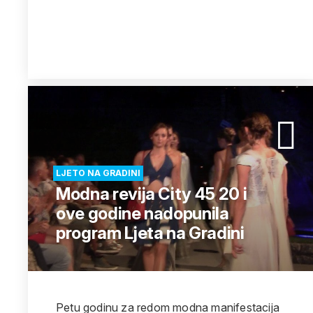
LJETO NA GRADINI
Modna revija City 45 20 i
ove godine nadopunila
program Ljeta na Gradini
Petu godinu za redom modna manifestacija