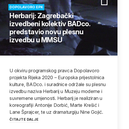
DOPOLAVORO EPK
Herbarij: Zagrebački
izvedbeni kolektiv BADco.
predstavio novu plesnu
izvedbu u MMSU
U okviru programskog pravca Dopolavoro
projekta Rijeka 2020 – Europska prijestolnica
kulture, BADco. i suradnice održale su plesnu
izvedbu naziva Herbarij u Muzeju moderne i
suvremene umjenosti. Herbarij je realiziran u
koreografiji Antonije Dorbić, Marte Krešić i
Lane Šprajcer, te uz dramaturgiju Nine Gojić.
ČITAJTE DALJE