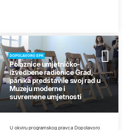
DOPOLAVORO EPK
Polaznice umjetničko-
izvedbene radionice Grad,
panika predstavile svoj rad u
Muzeju moderne i
suvremene umjetnosti
U okviru programskog pravca Dopolavoro