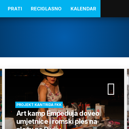
PRATI
RECIGLASNO
KALENDAR
PROJEKT KANTRIDA FKK
Art kamp Empeduja doveo
umjetnice i romski ples na