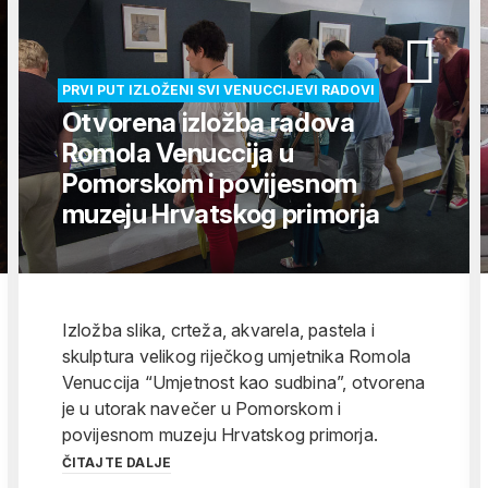
PRVI PUT IZLOŽENI SVI VENUCCIJEVI RADOVI
Otvorena izložba radova
Romola Venuccija u
Pomorskom i povijesnom
muzeju Hrvatskog primorja
Izložba slika, crteža, akvarela, pastela i
skulptura velikog riječkog umjetnika Romola
Venuccija “Umjetnost kao sudbina”, otvorena
je u utorak navečer u Pomorskom i
povijesnom muzeju Hrvatskog primorja.
ČITAJTE DALJE