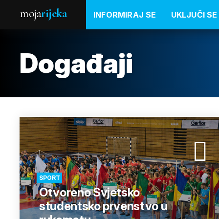
moja
rijeka
INFORMIRAJ SE
UKLJUČI SE
Događaji
SPORT
Otvoreno Svjetsko
studentsko prvenstvo u