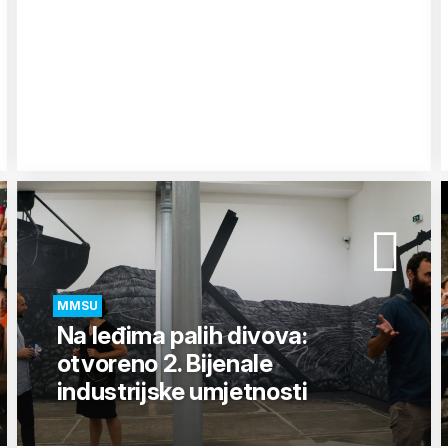
MMSU
Na leđima palih divova:
otvoreno 2. Bijenale
industrijske umjetnosti