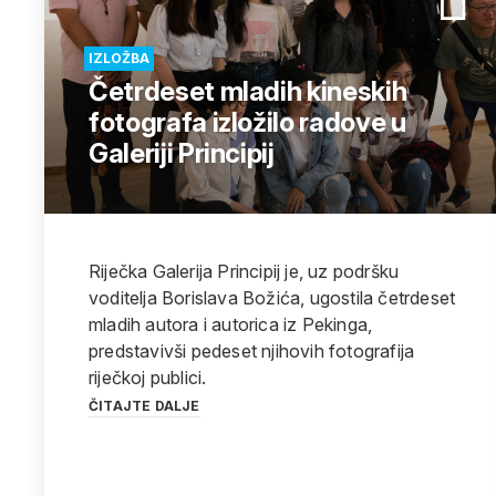
IZLOŽBA
Četrdeset mladih kineskih
fotografa izložilo radove u
Galeriji Principij
Riječka Galerija Principij je, uz podršku
voditelja Borislava Božića, ugostila četrdeset
mladih autora i autorica iz Pekinga,
predstavivši pedeset njihovih fotografija
riječkoj publici.
ČITAJTE DALJE