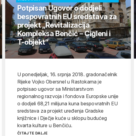
Potpisan Ugovor o dodjeli
bespovratnih EU sredstava za
projekt „Revitalizacija
Kompleksa Benčić – Cigleni i
T-objekt“
U ponedjeljak, 16. srpnja 2018. gradonačelnik
Rijeke Vojko Obersnel u Rastokama je
potpisao ugovor sa Ministarstvom
regionalnog razvoja i fondova Europske unije
o dodjeli 68,21 milijuna kuna bespovratnih EU
sredstava za projekt uređenja Gradske
knjižnice i Dječje kuće u sklopu budućeg
kvarta kulture u Benčiću.
ČITAJTE DALJE