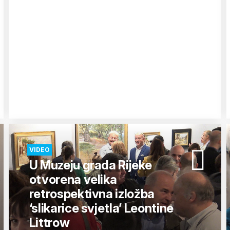
VIDEO
U Muzeju grada Rijeke
otvorena velika
retrospektivna izložba
‘slikarice svjetla’ Leontine
Littrow