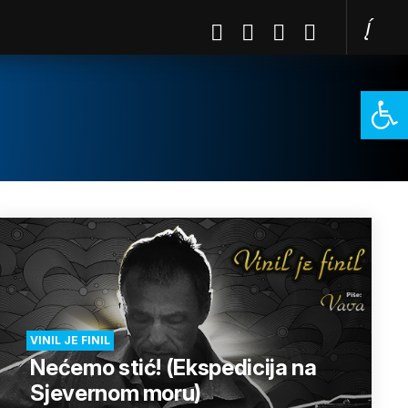
Open 
VINIL JE FINIL
Nećemo stić! (Ekspedicija na
Sjevernom moru)