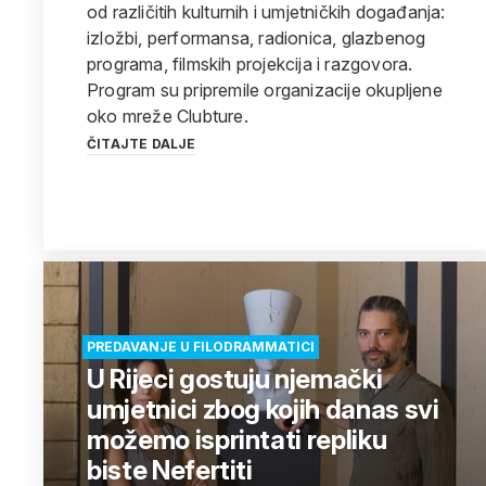
od različitih kulturnih i umjetničkih događanja:
izložbi, performansa, radionica, glazbenog
programa, filmskih projekcija i razgovora.
Program su pripremile organizacije okupljene
oko mreže Clubture.
ČITAJTE DALJE
PREDAVANJE U FILODRAMMATICI
U Rijeci gostuju njemački
umjetnici zbog kojih danas svi
možemo isprintati repliku
biste Nefertiti