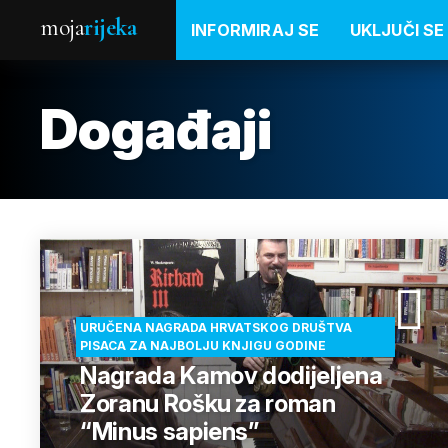
moja
rijeka
INFORMIRAJ SE
UKLJUČI SE
Događaji
URUČENA NAGRADA HRVATSKOG DRUŠTVA
PISACA ZA NAJBOLJU KNJIGU GODINE
Nagrada Kamov dodijeljena
Zoranu Rošku za roman
“Minus sapiens”