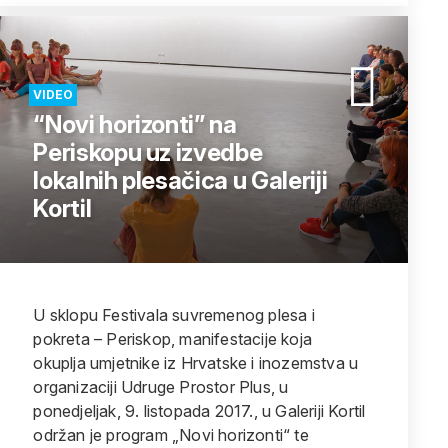
VIDEO
“Novi horizonti” na
Periskopu uz izvedbe
lokalnih plesačica u Galeriji
Kortil
U sklopu Festivala suvremenog plesa i
pokreta – Periskop, manifestacije koja
okuplja umjetnike iz Hrvatske i inozemstva u
organizaciji Udruge Prostor Plus, u
ponedjeljak, 9. listopada 2017., u Galeriji Kortil
održan je program „Novi horizonti“ te