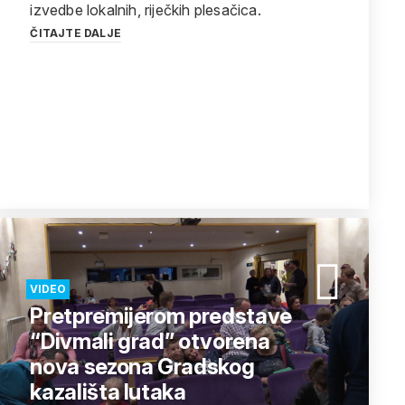
izvedbe lokalnih, riječkih plesačica.
ČITAJTE DALJE
VIDEO
Pretpremijerom predstave
“Divmali grad” otvorena
nova sezona Gradskog
kazališta lutaka