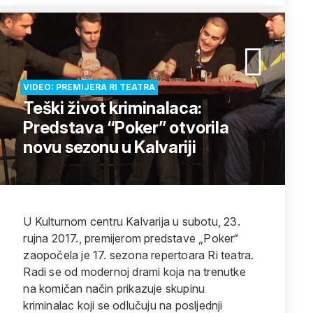
VIDEO: PREMIJERA RI TEATRA
Teški život kriminalaca:
Predstava “Poker” otvorila
novu sezonu u Kalvariji
U Kulturnom centru Kalvarija u subotu, 23.
rujna 2017., premijerom predstave „Poker“
zaopočela je 17. sezona repertoara Ri teatra.
Radi se od modernoj drami koja na trenutke
na komičan način prikazuje skupinu
kriminalac koji se odlučuju na posljednji