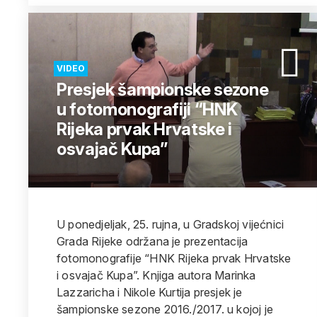
VIDEO
Presjek šampionske sezone
u fotomonografiji “HNK
Rijeka prvak Hrvatske i
osvajač Kupa”
U ponedjeljak, 25. rujna, u Gradskoj vijećnici
Grada Rijeke održana je prezentacija
fotomonografije “HNK Rijeka prvak Hrvatske
i osvajač Kupa”. Knjiga autora Marinka
Lazzaricha i Nikole Kurtija presjek je
šampionske sezone 2016./2017. u kojoj je