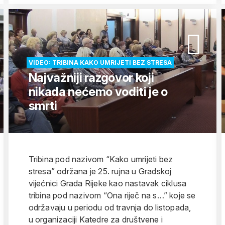
VIDEO: TRIBINA KAKO UMRIJETI BEZ STRESA
Najvažniji razgovor koji
nikada nećemo voditi je o
smrti
Tribina pod nazivom “Kako umrijeti bez
stresa” održana je 25. rujna u Gradskoj
vijećnici Grada Rijeke kao nastavak ciklusa
tribina pod nazivom “Ona riječ na s…” koje se
održavaju u periodu od travnja do listopada,
u organizaciji Katedre za društvene i