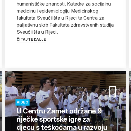
humanističke znanosti, Katedre za socijalnu
medicinu i epidemiologiju Medicinskog
fakulteta Sveučilišta u Rijeci te Centra za
palijativnu skrb Fakulteta zdravstvenih studija
Sveučilišta u Rijeci.
ČITAJTE DALJE
VIDEO
U Centru Zamet održane 9.
riječke sportske igre za
djecu s teškoćama u razvoju