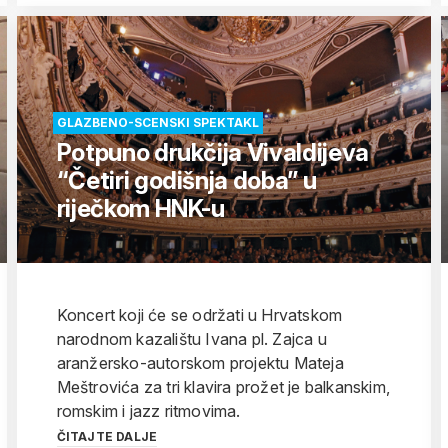
GLAZBENO-SCENSKI SPEKTAKL
Potpuno drukčija Vivaldijeva
“Četiri godišnja doba” u
riječkom HNK-u
Koncert koji će se održati u Hrvatskom
narodnom kazalištu Ivana pl. Zajca u
aranžersko-autorskom projektu Mateja
Meštrovića za tri klavira prožet je balkanskim,
romskim i jazz ritmovima.
ČITAJTE DALJE