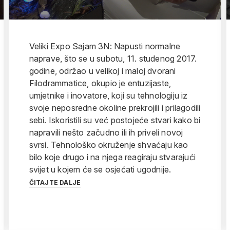
Veliki Expo Sajam 3N: Napusti normalne
naprave, što se u subotu, 11. studenog 2017.
godine, održao u velikoj i maloj dvorani
Filodrammatice, okupio je entuzijaste,
umjetnike i inovatore, koji su tehnologiju iz
svoje neposredne okoline prekrojili i prilagodili
sebi. Iskoristili su već postojeće stvari kako bi
napravili nešto začudno ili ih priveli novoj
svrsi. Tehnološko okruženje shvaćaju kao
bilo koje drugo i na njega reagiraju stvarajući
svijet u kojem će se osjećati ugodnije.
ČITAJTE DALJE