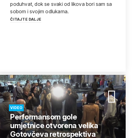
poduhvat, dok se svaki od likova bori sam sa
sobom i svojim odlukama.
ČITAJTE DALJE
VIDEO
Performansom gole
umjetnice otvorena velika
Gotovčeva retrospektiva