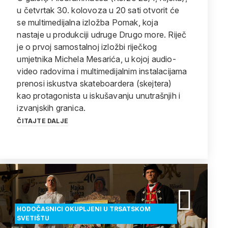
u četvrtak 30. kolovoza u 20 sati otvorit će
se multimedijalna izložba Pomak, koja
nastaje u produkciji udruge Drugo more. Riječ
je o prvoj samostalnoj izložbi riječkog
umjetnika Michela Mesarića, u kojoj audio-
video radovima i multimedijalnim instalacijama
prenosi iskustva skateboardera (skejtera)
kao protagonista u iskušavanju unutrašnjih i
izvanjskih granica.
ČITAJTE DALJE
HODOČASNICI OKUPLJENI U TRSATSKOM
SVETIŠTU