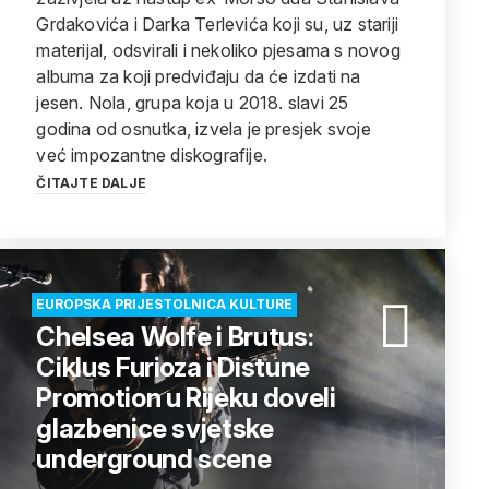
Grdakovića i Darka Terlevića koji su, uz stariji
materijal, odsvirali i nekoliko pjesama s novog
albuma za koji predviđaju da će izdati na
jesen. Nola, grupa koja u 2018. slavi 25
godina od osnutka, izvela je presjek svoje
već impozantne diskografije.
ČITAJTE DALJE
EUROPSKA PRIJESTOLNICA KULTURE
Chelsea Wolfe i Brutus:
Ciklus Furioza i Distune
Promotion u Rijeku doveli
glazbenice svjetske
underground scene