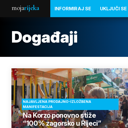
moja
rijeka
INFORMIRAJ SE
UKLJUČI SE
Događaji
NAJAVLJENA PRODAJNO-IZLOŽBENA
MANIFESTACIJA
Na Korzo ponovno stiže
“100% zagorsko u Rijeci”