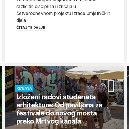
različitih disciplina i izričaja u
četverodnevnom projektu izrade umjetničkih
djela
ČITAJTE DALJE
RE:EASA
Izloženi radovi studenata
arhitekture: Od paviljona za
festivale do novog mosta
preko Mrtvog kanala