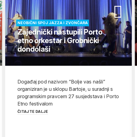
NEOBIČNI SPOJ JAZZA I ZVONČARA
Zajednički nastupili Porto
etno orkestar i Grobnički
dondolaši
Događaj pod nazivom “Bolje vas našli”
organiziran je u sklopu Bartoje, u suradnji s
programskim pravcem 27 susjedstava i Porto
Etno festivalom
ČITAJTE DALJE