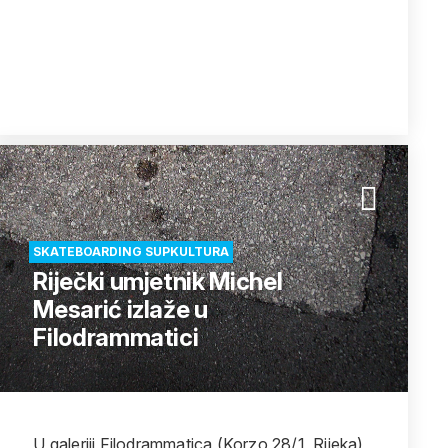
SKATEBOARDING SUPKULTURA
Riječki umjetnik Michel
Mesarić izlaže u
Filodrammatici
U galeriji Filodrammatica (Korzo 28/1, Rijeka),