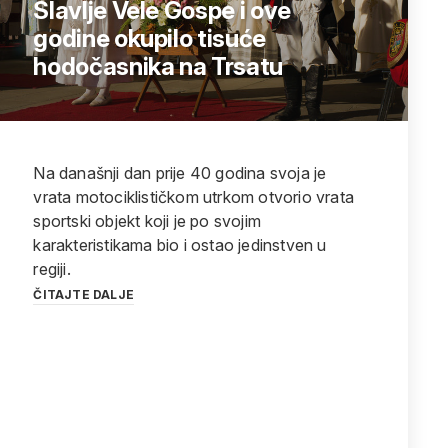
Slavlje Vele Gospe i ove
godine okupilo tisuće
hodočasnika na Trsatu
Na današnji dan prije 40 godina svoja je
vrata motociklističkom utrkom otvorio vrata
sportski objekt koji je po svojim
karakteristikama bio i ostao jedinstven u
regiji.
ČITAJTE DALJE