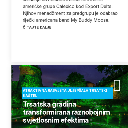
američke grupe Calexico kod Export Delte.
Njihov menadžment za predgrupu je odabrao
riječki americana bend My Buddy Moose.
ČITAJTE DALJE
ATRAKTIVNA RASVJETA ULJEPŠALA TRSATSKI
KAŠTEL
Trsatska gradina
transformirana raznobojnim
svjetlosnim efektima