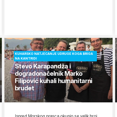
KUHARSKO NATJECANJE UDRUGE KOGA BRIGA
NA KANTRIDI
Stevo Karapandža i
dogradonačelnik Marko
Filipović kuhali humanitarni
brudet
Ispred Morskog prasca okupio se velik broj