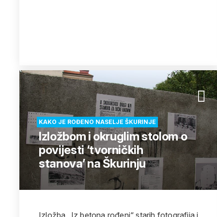
KAKO JE ROĐENO NASELJE ŠKURINJE
Izložbom i okruglim stolom o
povijesti ‘tvorničkih
stanova’ na Škurinju
Izložba „Iz betona rođeni“ starih fotografija i