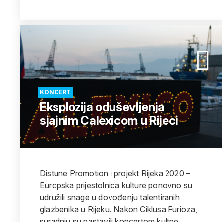
KONCERT
Eksplozija oduševljenja
sjajnim Calexicom u Rijeci
Distune Promotion i projekt Rijeka 2020 –
Europska prijestolnica kulture ponovno su
udružili snage u dovođenju talentiranih
glazbenika u Rijeku. Nakon Ciklusa Furioza,
suradnju su nastavili koncertom kultne