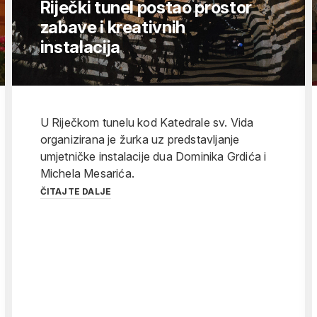
Riječki tunel postao prostor
zabave i kreativnih
instalacija
U Riječkom tunelu kod Katedrale sv. Vida
organizirana je žurka uz predstavljanje
umjetničke instalacije dua Dominika Grdića i
Michela Mesarića.
ČITAJTE DALJE