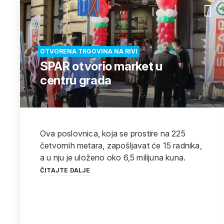
OTVORENA TRGOVINA NA RIVI
SPAR otvorio market u
centru grada
Ova poslovnica, koja se prostire na 225
četvornih metara, zapošljavat će 15 radnika,
a u nju je uloženo oko 6,5 milijuna kuna.
ČITAJTE DALJE