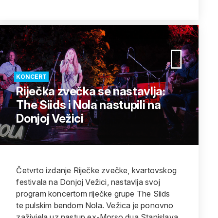
KONCERT
Riječka zvečka se nastavlja:
The Siids i Nola nastupili na
Donjoj Vežici
Četvrto izdanje Riječke zvečke, kvartovskog
festivala na Donjoj Vežici, nastavlja svoj
program koncertom riječke grupe The Siids
te pulskim bendom Nola. Vežica je ponovno
zaživjela uz nastup ex-Morso dua Stanislava