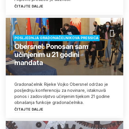
ČITAJTE DALJE
POSLJEDNJA GRADONAČELNIKOVA PRESSICA
Obersnel: Ponosan sam
učinjenim u 21 godini
mandata
Gradonačelnik Rijeke Vojko Obersnel održao je
posljednju konferenciju za novinare, istaknuvši
ponos i zadovoljstvo učinjenim tijekom 21 godine
obnašanja funkcije gradonačelnika.
ČITAJTE DALJE