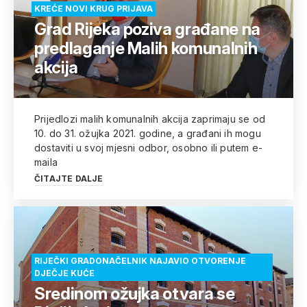
KREĆE NOVI KRUG PRIJAVA
Grad Rijeka poziva građane na
predlaganje Malih komunalnih
akcija
Prijedlozi malih komunalnih akcija zaprimaju se od
10. do 31. ožujka 2021. godine, a građani ih mogu
dostaviti u svoj mjesni odbor, osobno ili putem e-
maila
ČITAJTE DALJE
RIJEČKI GRADONAČELNIK NAJAVIO OTVORENJE
DJEČJE KUĆE
Sredinom ožujka otvara se