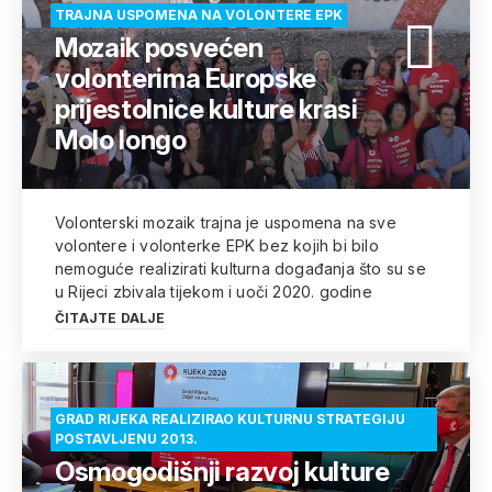
TRAJNA USPOMENA NA VOLONTERE EPK
Mozaik posvećen
volonterima Europske
prijestolnice kulture krasi
Molo longo
Volonterski mozaik trajna je uspomena na sve
volontere i volonterke EPK bez kojih bi bilo
nemoguće realizirati kulturna događanja što su se
u Rijeci zbivala tijekom i uoči 2020. godine
ČITAJTE DALJE
GRAD RIJEKA REALIZIRAO KULTURNU STRATEGIJU
POSTAVLJENU 2013.
Osmogodišnji razvoj kulture