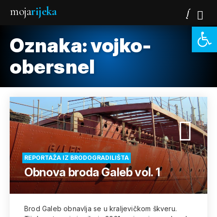
moja
rijeka
Open 
Oznaka:
vojko-
obersnel
REPORTAŽA IZ BRODOGRADILIŠTA
Obnova broda Galeb vol. 1
Brod Galeb obnavlja se u kraljevičkom škveru.