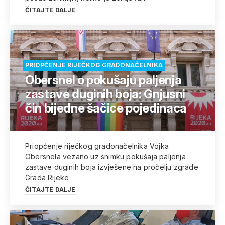
ČITAJTE DALJE
PRIOPĆENJE RIJEČKOG GRADONAČELNIKA
Obersnel o pokušaju paljenja
zastave duginih boja: Gnjusni
čin bijedne šačice pojedinaca
Priopćenje riječkog gradonačelnika Vojka
Obersnela vezano uz snimku pokušaja paljenja
zastave duginih boja izvješene na pročelju zgrade
Grada Rijeke
ČITAJTE DALJE