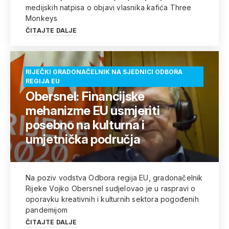
medijskih natpisa o objavi vlasnika kafića Three
Monkeys
ČITAJTE DALJE
RIJEČKI GRADONAČELNIK NA SJEDNICI ODBORA
REGIJA EU
Obersnel: Financijske
mehanizme EU usmjeriti
posebno na kulturna i
umjetnička područja
Na poziv vodstva Odbora regija EU, gradonačelnik
Rijeke Vojko Obersnel sudjelovao je u raspravi o
oporavku kreativnih i kulturnih sektora pogođenih
pandemijom
ČITAJTE DALJE