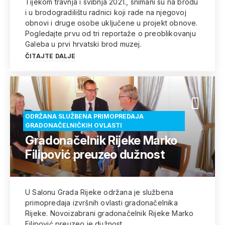
Tijekom travnja i svibnja 2021., snimani su na brodu
i u brodogradilištu radnici koji rade na njegovoj
obnovi i druge osobe uključene u projekt obnove.
Pogledajte prvu od tri reportaže o preoblikovanju
Galeba u prvi hrvatski brod muzej.
ČITAJTE DALJE
ODRŽANA SLUŽBENA PRIMOPREDAJA
GRADONAČELNIČKIH OVLASTI
Gradonačelnik Rijeke Marko
Filipović preuzeo dužnost
U Salonu Grada Rijeke održana je službena
primopredaja izvršnih ovlasti gradonačelnika
Rijeke. Novoizabrani gradonačelnik Rijeke Marko
Filipović preuzeo je dužnost.