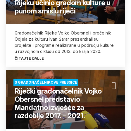
Rijeku učinio gradom kulture u
punom smislu riječi
Gradonačelnik Rijeke Vojko Obersnel i pročelnik
Odjela za kulturu Ivan Šarar prezentirali su
projekte i programe realizirane u području kulture
u razvojnom ciklusu od 2013. do kraja 2020.
ČITAJTE DALJE
S GRADONAČELNIKOVE PRESSICE
Riječki gradonačelnik Vojko
Obersnel predstavio
Mandatno izvješće za
razdoblje 2017. – 2021.