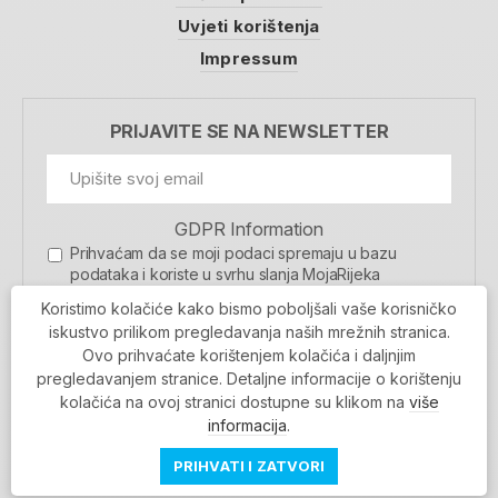
Uvjeti korištenja
Impressum
PRIJAVITE SE NA NEWSLETTER
GDPR Information
Prihvaćam da se moji podaci spremaju u bazu
podataka i koriste u svrhu slanja MojaRijeka
newslettera
Koristimo kolačiće kako bismo poboljšali vaše korisničko
MOJARIJEKA NEWSLETTER
iskustvo prilikom pregledavanja naših mrežnih stranica.
Ovo prihvaćate korištenjem kolačića i daljnjim
PRIJAVI SE
pregledavanjem stranice. Detaljne informacije o korištenju
kolačića na ovoj stranici dostupne su klikom na
više
informacija
.
PRIHVATI I ZATVORI
Povratak na vrh