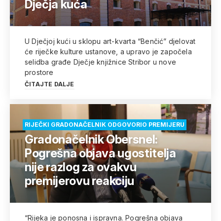
Dječja kuća
U Dječjoj kući u sklopu art-kvarta “Benčić” djelovat
će riječke kulture ustanove, a upravo je započela
selidba građe Dječje knjižnice Stribor u nove
prostore
ČITAJTE DALJE
RIJEČKI GRADONAČELNIK ODGOVORIO PREMIJERU
Gradonačelnik Obersnel:
Pogrešna objava ugostitelja
nije razlog za ovakvu
premijerovu reakciju
“Rijeka je ponosna i ispravna. Pogrešna objava