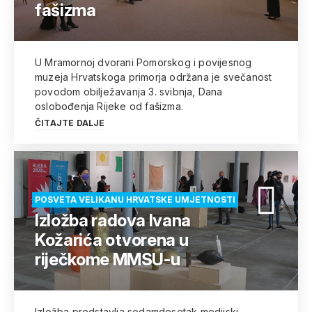
fašizma
U Mramornoj dvorani Pomorskog i povijesnog
muzeja Hrvatskoga primorja održana je svečanost
povodom obilježavanja 3. svibnja, Dana
oslobođenja Rijeke od fašizma.
ČITAJTE DALJE
POSVETA VELIKANU HRVATSKE UMJETNOSTI
Izložba radova Ivana
Kožarića otvorena u
riječkome MMSU-u
Izložba predstavlja sedamdesetak medijski