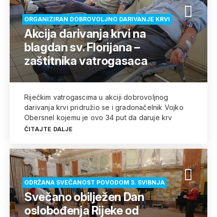
ORGANIZIRAN DOBROVOLJNO DARIVANJE KRVI
Akcija darivanja krvi na
blagdan sv. Florijana –
zaštitnika vatrogasaca
Riječkim vatrogascima u akciji dobrovoljnog
darivanja krvi pridružio se i gradonačelnik Vojko
Obersnel kojemu je ovo 34 put da daruje krv
ČITAJTE DALJE
ODRŽANA SVEČANOST POVODOM 3. SVIBNJA
Svečano obilježen Dan
oslobođenja Rijeke od