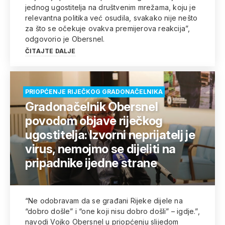
jednog ugostitelja na društvenim mrežama, koju je
relevantna politika već osudila, svakako nije nešto
za što se očekuje ovakva premijerova reakcija”,
odgovorio je Obersnel.
ČITAJTE DALJE
PRIOPĆENJE RIJEČKOG GRADONAČELNIKA
Gradonačelnik Obersnel
povodom objave riječkog
ugostitelja: Izvorni neprijatelj je
virus, nemojmo se dijeliti na
pripadnike ijedne strane
“Ne odobravam da se građani Rijeke dijele na
“dobro došle” i “one koji nisu dobro došli” – igdje.”,
navodi Vojko Obersnel u priopćenju slijedom