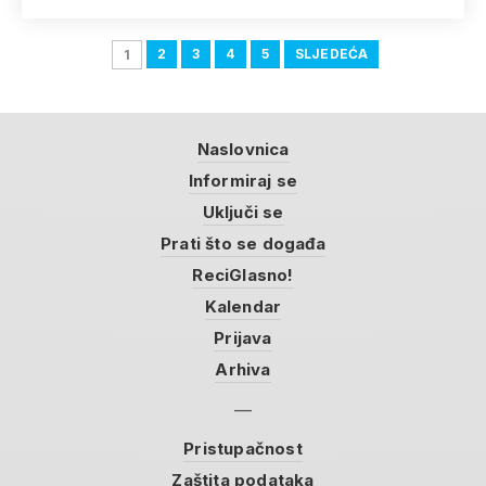
2
3
4
5
SLJEDEĆA
1
Naslovnica
Informiraj se
Uključi se
Prati što se događa
ReciGlasno!
Kalendar
Prijava
Arhiva
Pristupačnost
Zaštita podataka