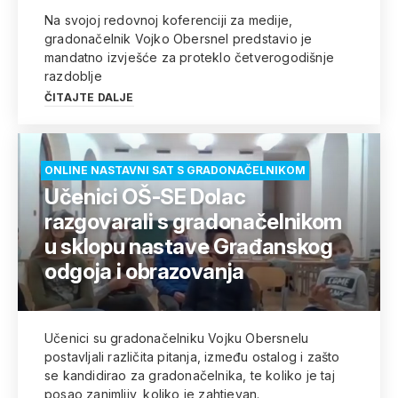
Na svojoj redovnoj koferenciji za medije,
gradonačelnik Vojko Obersnel predstavio je
mandatno izvješće za proteklo četverogodišnje
razdoblje
ČITAJTE DALJE
ONLINE NASTAVNI SAT S GRADONAČELNIKOM
Učenici OŠ-SE Dolac
razgovarali s gradonačelnikom
u sklopu nastave Građanskog
odgoja i obrazovanja
Učenici su gradonačelniku Vojku Obersnelu
postavljali različita pitanja, između ostalog i zašto
se kandidirao za gradonačelnika, te koliko je taj
posao zanimljiv, koliko je zahtjevan.