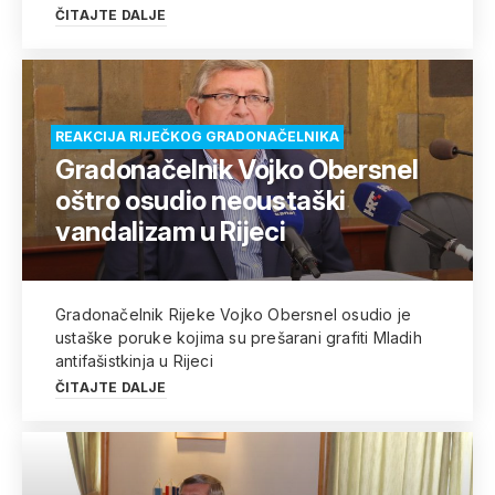
ČITAJTE DALJE
REAKCIJA RIJEČKOG GRADONAČELNIKA
Gradonačelnik Vojko Obersnel
oštro osudio neoustaški
vandalizam u Rijeci
Gradonačelnik Rijeke Vojko Obersnel osudio je
ustaške poruke kojima su prešarani grafiti Mladih
antifašistkinja u Rijeci
ČITAJTE DALJE