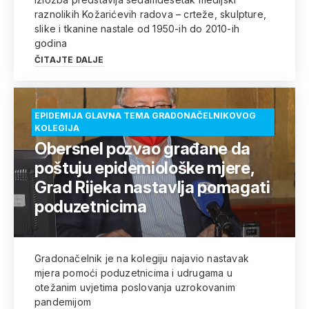
raznolikih Kožarićevih radova – crteže, skulpture,
slike i tkanine nastale od 1950-ih do 2010-ih
godina
ČITAJTE DALJE
EPIDEMIJA GLAVNA TEMA GRADONAČELNIKOVOG
KOLEGIJA
Obersnel pozvao građane da
poštuju epidemiološke mjere,
Grad Rijeka nastavlja pomagati
poduzetnicima
Gradonačelnik je na kolegiju najavio nastavak
mjera pomoći poduzetnicima i udrugama u
otežanim uvjetima poslovanja uzrokovanim
pandemijom