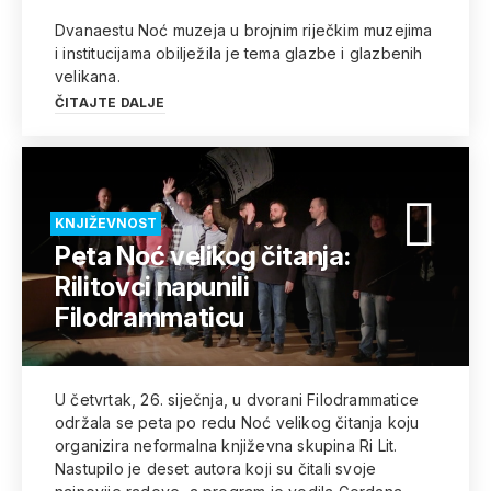
Dvanaestu Noć muzeja u brojnim riječkim muzejima
i institucijama obilježila je tema glazbe i glazbenih
velikana.
ČITAJTE DALJE
KNJIŽEVNOST
Peta Noć velikog čitanja:
Rilitovci napunili
Filodrammaticu
U četvrtak, 26. siječnja, u dvorani Filodrammatice
održala se peta po redu Noć velikog čitanja koju
organizira neformalna književna skupina Ri Lit.
Nastupilo je deset autora koji su čitali svoje