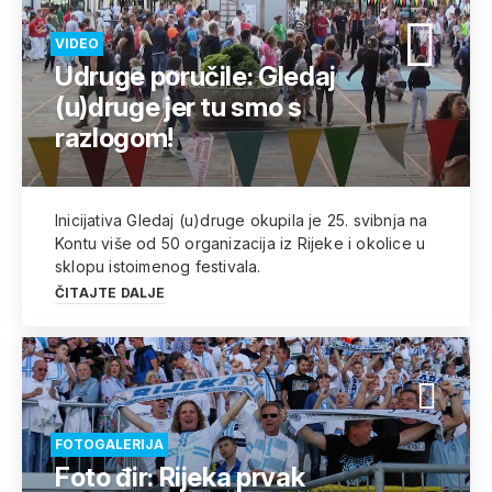
VIDEO
Udruge poručile: Gledaj
(u)druge jer tu smo s
razlogom!
Inicijativa Gledaj (u)druge okupila je 25. svibnja na
Kontu više od 50 organizacija iz Rijeke i okolice u
sklopu istoimenog festivala.
ČITAJTE DALJE
FOTOGALERIJA
Foto đir: Rijeka prvak