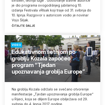
Einstein, teorija tuge”. Gostovanje slavne autorice
je dio programa ovogodišnjeg jubilarnog 10.
izdanja Festivala vRIsak koji traje od 31. svibnja do
10. lipnja. Razgovor s autoricom vodio je novinar
Vojo Šiljak.
ČITAJTE DALJE
VIDEO
Edukativnom šetnjom po
groblju Kozala započeo
program “Tjedan
upoznavanja groblja Europe”
Na groblju Kozala održalo se svečano otvorenje
manifestacije „Tjedan upoznavanja groblja Europe“
u Rijeci, koja se diljem Europe obilježava od 29.
svibnja do 4. lipnja 2017. godine.