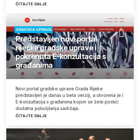
ČITAJTE DALJE
GRADSKA UPRAVA
Predstavljen novi portal
riječke gradske uprave i
pokrenuta E-konzultacija s
građanima
Novi portal gradske uprave Grada Rijeke
predstavljen je danas u beta verziji, a otvorena je i
E-konzultacija s građanima kojom se žele postići
dodatna poboljšanja sadržaja.
ČITAJTE DALJE