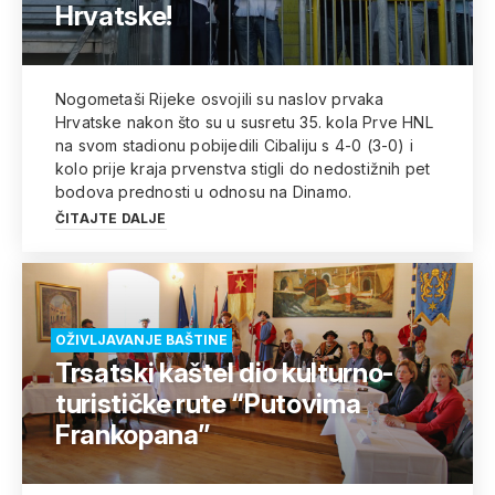
Hrvatske!
Nogometaši Rijeke osvojili su naslov prvaka
Hrvatske nakon što su u susretu 35. kola Prve HNL
na svom stadionu pobijedili Cibaliju s 4-0 (3-0) i
kolo prije kraja prvenstva stigli do nedostižnih pet
bodova prednosti u odnosu na Dinamo.
ČITAJTE DALJE
OŽIVLJAVANJE BAŠTINE
Trsatski kaštel dio kulturno-
turističke rute “Putovima
Frankopana”