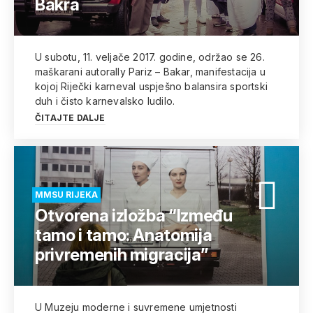
Bakra
U subotu, 11. veljače 2017. godine, održao se 26.
maškarani autorally Pariz – Bakar, manifestacija u
kojoj Riječki karneval uspješno balansira sportski
duh i čisto karnevalsko ludilo.
ČITAJTE DALJE
MMSU RIJEKA
Otvorena izložba “Između
tamo i tamo: Anatomija
privremenih migracija”
U Muzeju moderne i suvremene umjetnosti