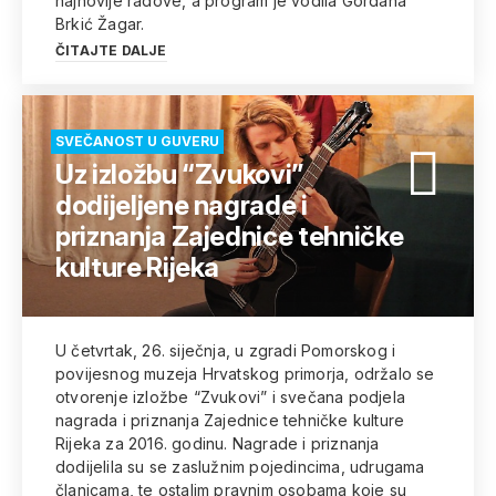
najnovije radove, a program je vodila Gordana
Brkić Žagar.
ČITAJTE DALJE
SVEČANOST U GUVERU
Uz izložbu “Zvukovi”
dodijeljene nagrade i
priznanja Zajednice tehničke
kulture Rijeka
U četvrtak, 26. siječnja, u zgradi Pomorskog i
povijesnog muzeja Hrvatskog primorja, održalo se
otvorenje izložbe “Zvukovi” i svečana podjela
nagrada i priznanja Zajednice tehničke kulture
Rijeka za 2016. godinu. Nagrade i priznanja
dodijelila su se zaslužnim pojedincima, udrugama
članicama, te ostalim pravnim osobama koje su