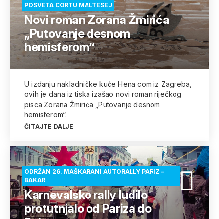
POSVETA CORTU MALTESEU
Novi roman Zorana Žmirića
„Putovanje desnom
hemisferom“
U izdanju nakladničke kuće Hena com iz Zagreba,
ovih je dana iz tiska izašao novi roman riječkog
pisca Zorana Žmirića „Putovanje desnom
hemisferom“.
ČITAJTE DALJE
ODRŽAN 26. MAŠKARANI AUTORALLY PARIZ –
BAKAR
Karnevalsko rally ludilo
protutnjalo od Pariza do