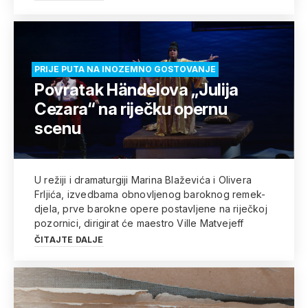
PRIJE PUTA NA INOZEMNO GOSTOVANJE
Povratak Händelova „Julija
Cezara“ na riječku opernu
scenu
U režiji i dramaturgiji Marina Blaževića i Olivera
Frljića, izvedbama obnovljenog baroknog remek-
djela, prve barokne opere postavljene na riječkoj
pozornici, dirigirat će maestro Ville Matvejeff
ČITAJTE DALJE