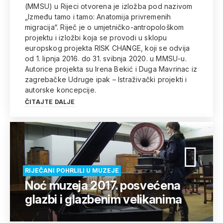
(MMSU) u Rijeci otvorena je izložba pod nazivom
„Između tamo i tamo: Anatomija privremenih
migracija“. Riječ je o umjetničko-antropološkom
projektu i izložbi koja se provodi u sklopu
europskog projekta RISK CHANGE, koji se odvija
od 1. lipnja 2016. do 31. svibnja 2020. u MMSU-u.
Autorice projekta su Irena Bekić i Duga Mavrinac iz
zagrebačke Udruge ipak – Istraživački projekti i
autorske koncepcije.
ČITAJTE DALJE
RIJEČANI POHRLILI U MUZEJE
Noć muzeja 2017. posvećena
glazbi i glazbenim velikanima