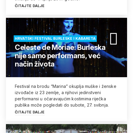
ČITAJTE DALJE
HRVATSKI FESTIVAL BURLESKE I KABARETA
Celeste de Moriae: Burleska
nije samo performans, već
način života
Festival na brodu “Marina” okuplja muške i ženske
izvođače iz 23 zemlje, a njihovi jedinstveni
performansi u očaravajućim kostimima riječka
publika može pogledati do subote, 27. svibnja.
ČITAJTE DALJE