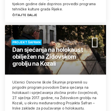
tijekom godine dale doprinos provedbi programa
tehničke kulture grada Rijeke.
ČITAJTE DALJE
PROJEKT ŠAFRAN
Dan sjećanja na holokaust
obilježen na Židovskom
groblju na Kozali
Učenici Osnovne škole Škurinje pripremili su
prigodni program povodom Dana sjećanja na
holokaust i sprječavanja zločina protiv čovječnosti,
27. siječnja 2017. godine, na Židovskom groblju na
Kozali, u okviru međunarodnog Projekta Šafran –
Irske zaklade za poučavanje o holokaustu.