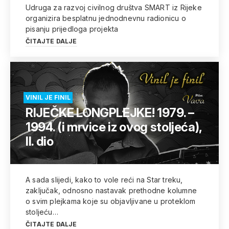
Udruga za razvoj civilnog društva SMART iz Rijeke
organizira besplatnu jednodnevnu radionicu o
pisanju prijedloga projekta
ČITAJTE DALJE
VINIL JE FINIL
RIJEČKE LONGPLEJKE! 1979. –
1994. (i mrvice iz ovog stoljeća),
II. dio
A sada slijedi, kako to vole reći na Star treku,
zaključak, odnosno nastavak prethodne kolumne
o svim plejkama koje su objavljivane u proteklom
stoljeću…
ČITAJTE DALJE