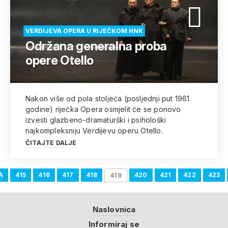
VERDIJEVA OPERA U RIJEČKOM HNK
Održana generalna proba
opere Otello
Nakon više od pola stoljeća (posljednji put 1961.
godine) riječka Opera osmjelit će se ponovo
izvesti glazbeno-dramaturški i psihološki
najkompleksniju Verdijevu operu Otello.
ČITAJTE DALJE
A
415
416
417
418
420
421
422
423
419
Naslovnica
Informiraj se