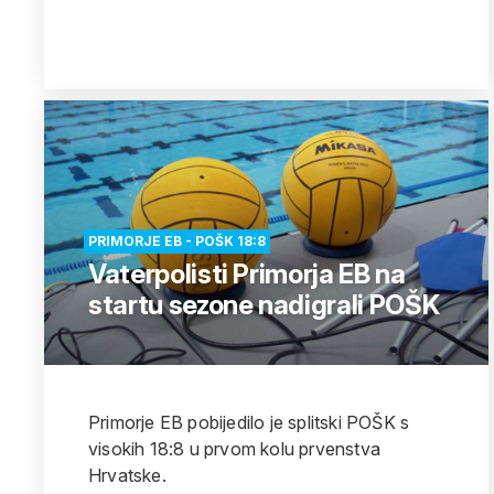
PRIMORJE EB - POŠK 18:8
Vaterpolisti Primorja EB na
startu sezone nadigrali POŠK
Primorje EB pobijedilo je splitski POŠK s
visokih 18:8 u prvom kolu prvenstva
Hrvatske.