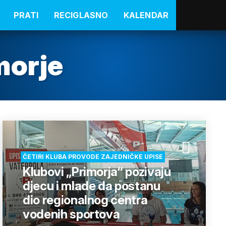
PRATI
RECIGLASNO
KALENDAR
morje
ČETIRI KLUBA PROVODE ZAJEDNIČKE UPISE
Klubovi „Primorja“ pozivaju
djecu i mlade da postanu
dio regionalnog centra
vodenih sportova