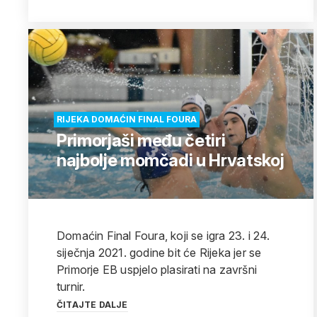
RIJEKA DOMAĆIN FINAL FOURA
Primorjaši među četiri
najbolje momčadi u Hrvatskoj
Domaćin Final Foura, koji se igra 23. i 24.
siječnja 2021. godine bit će Rijeka jer se
Primorje EB uspjelo plasirati na završni
turnir.
ČITAJTE DALJE