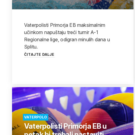
Vaterpolisti Primorja EB maksimalnim
učinkom napuštaju treći turnir A-1
Regionalne lige, odigran minulih dana u
Splitu.
ČITAJTE DALJE
VATERPOLO
Vaterpolisti Primorja EB u
petak bi trebali nastaviti