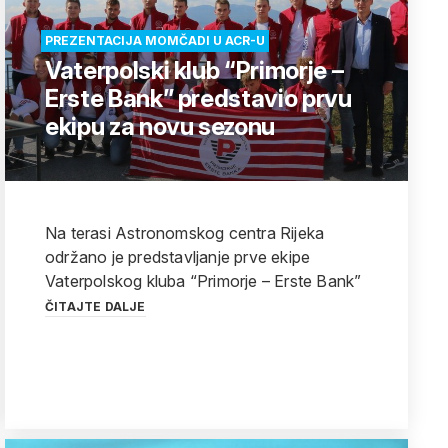
PREZENTACIJA MOMČADI U ACR-U
Vaterpolski klub “Primorje –
Erste Bank” predstavio prvu
ekipu za novu sezonu
Na terasi Astronomskog centra Rijeka
održano je predstavljanje prve ekipe
Vaterpolskog kluba “Primorje – Erste Bank”
ČITAJTE DALJE