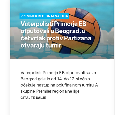
PREMIJER REGIONALNA LIGA
Vaterpolisti Primorja EB
otputovali u Beograd, u
četvrtak protiv Partizana
otvaraju turnir
Vaterpolisti Primorja EB otputovali su za
Beograd gdje ih od 14. do 17. siječnja
očekuje nastup na polufinalnom turniru A
skupine Premijer regionalne lige.
ČITAJTE DALJE