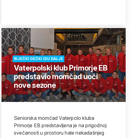
RIJEČKI DEČKI IDU DALJE
Vaterpolski klub Primorje EB
predstavio momčad uoči
nove sezone
Seniorska momčad Vaterpolo kluba
Primorje EB predstavljena je na prigodnoj
svečanosti u prostoru hale nekadašnjeg