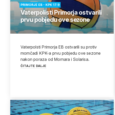
PRIMORJE EB - KPK 17:9
Vaterpolisti Primorja ostvarili
prvu pobjedu ove sezone
Vaterpolsti Primorja EB ostvarili su protiv
momčadi KPK-a prvu pobjedu ove sezone
nakon poraza od Mornara i Solarisa.
ČITAJTE DALJE