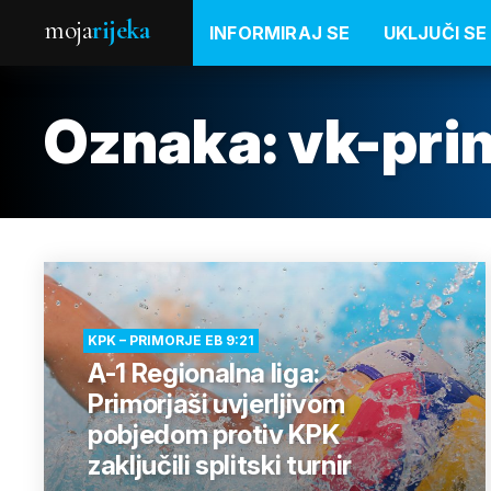
moja
rijeka
INFORMIRAJ SE
UKLJUČI SE
Oznaka:
vk-pri
KPK – PRIMORJE EB 9:21
A-1 Regionalna liga:
Primorjaši uvjerljivom
pobjedom protiv KPK
zaključili splitski turnir