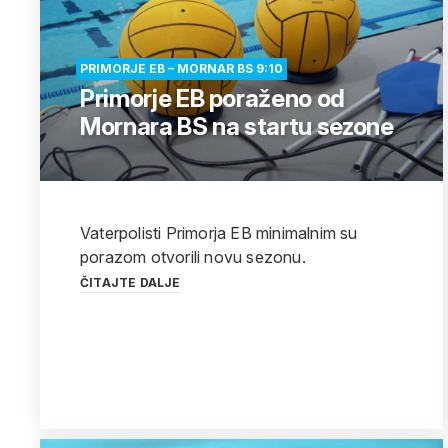
PRIMORJE EB – MORNAR BS 9:10
Primorje EB poraženo od
Mornara BS na startu sezone
Vaterpolisti Primorja EB minimalnim su
porazom otvorili novu sezonu.
ČITAJTE DALJE