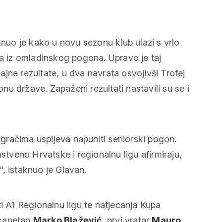
nuo je kako u novu sezonu klub ulazi s vrlo
 iz omladinskog pogona. Upravo je taj
jne rezultate, u dva navrata osvojivši Trofej
u države. Zapaženi rezultati nastavili su se i
 igračima uspijeva napuniti seniorski pogon.
stveno Hrvatske i regionalnu ligu afirmiraju,
i“, istaknuo je Glavan.
i A1 Regionalnu ligu te natjecanja Kupa
 kapetan
Marko Blažević
, prvi vratar
Mauro