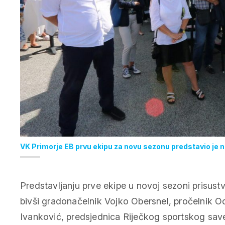
VK Primorje EB prvu ekipu za novu sezonu predstavio je
Predstavljanju prve ekipe u novoj sezoni prisustv
bivši gradonačelnik Vojko Obersnel, pročelnik Od
Ivanković, predsjednica Riječkog sportskog sa