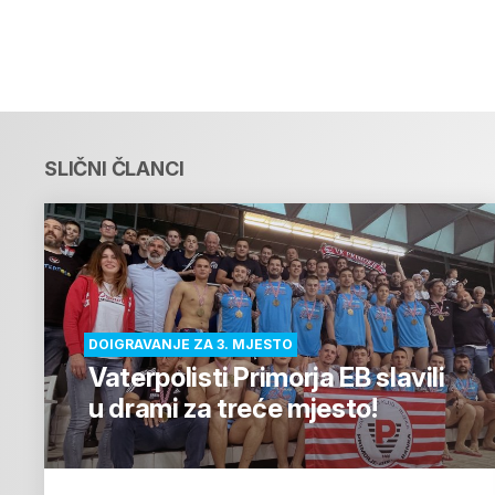
SLIČNI ČLANCI
DOIGRAVANJE ZA 3. MJESTO
Vaterpolisti Primorja EB slavili
u drami za treće mjesto!