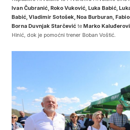
Ivan Čubranić, Roko Vuković, Luka Babić, Luka
Babić, Vladimir Sotošek, Noa Burburan, Fabio C
Borna Duvnjak Starčević
te
Marko Kaluđerov
Hinić, dok je pomoćni trener Boban Voštić.