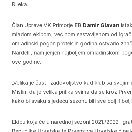
Rijeka.
Član Uprave VK Primorje EB
Damir Glavan
istak
mladom ekipom, većinom sastavljenom od igrača
omladinski pogon proteklih godina ostvario znača
Nardelli, namijenjen najboljem omladinskom pogon
ove godine.
„Velika je čast i zadovoljstvo kad klub sa svojim
Mislim da je velika prilika svima da se kroz Prven
kako bi svaku sljedeću sezonu bili sve bolji i bolj
Ekipu koja će u narednoj sezoni 2021./2022. igrat
Republike Hrvatske te Prvenstva Hrvatske čine