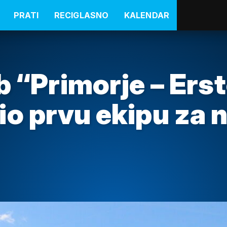
PRATI
RECIGLASNO
KALENDAR
b “Primorje – Ers
io prvu ekipu za 