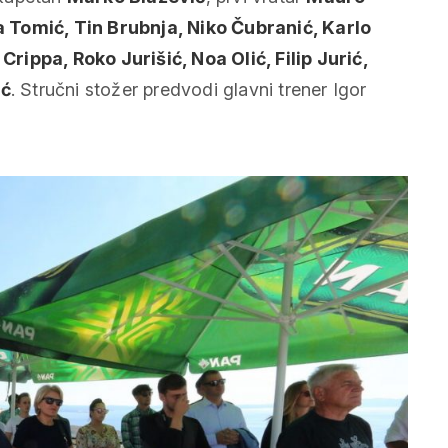
 Tomić, Tin Brubnja, Niko Čubranić, Karlo
rippa, Roko Jurišić, Noa Olić, Filip Jurić,
ić
. Stručni stožer predvodi glavni trener Igor