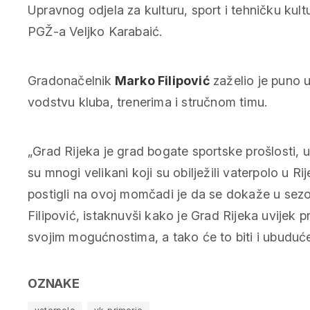
Upravnog odjela za kulturu, sport i tehničku kul
PGŽ-a Veljko Karabaić.
Gradonačelnik
Marko Filipović
zaželio je puno u
vodstvu kluba, trenerima i stručnom timu.
„Grad Rijeka je grad bogate sportske prošlosti, u
su mnogi velikani koji su obilježili vaterpolo u Ri
postigli na ovoj momčadi je da se dokaže u sezo
Filipović, istaknuvši kako je Grad Rijeka uvijek 
svojim mogućnostima, a tako će to biti i ubuduće
OZNAKE