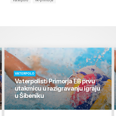
vaterpolo
vk-primorje
VATERPOLO
Vaterpolisti Primorja EB prvu
utakmicu u razigravanju igraju
u Šibeniku