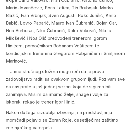
ekipe Dario Rakovac, Fran Čubranić, Antonio Čunko,
Marin Jovančević, Boris Letica, Tin Brubnjak, Marko
Blažić, Ivan Vrbnjak, Sven Augusti, Roko Jurišić, Karlo
Babić, Lovro Paparić, Mauro Ivan Čubranić, Bojan Car,
Noa Burburan, Niko Čubranić, Roko Vuković, Nikola
Milošević i Noa Olić predvođeni trenerom Igorom
Hinićem, pomoćnikom Bobanom Voštićem te
kondicijskim trenerima Gregorom Habjaničem i Smiljanom
Marinović.
– U ime stručnog stožera mogu reći da je pravo
zadovoljstvo raditi sa ovakvom grupom ljudi. Pozivam sve
da nas prate u još jednoj sezoni koja će sigurno biti
zanimljiva. Mislim da imamo želje, snage i volje za
iskorak, rekao je trener Igor Hinić.
Nakon dužega razdoblja izbivanja, na predstavljanju
momčadi pojavio se Zoran Roje, desetljećima zaštitno
ime riječkog vaterpola.