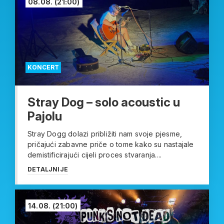
08.08.
(21:00)
KONCERT
Stray Dog – solo acoustic u
Pajolu
Stray Dogg dolazi približiti nam svoje pjesme,
pričajući zabavne priče o tome kako su nastajale
demistificirajući cijeli proces stvaranja....
DETALJNIJE
14.08.
(21:00)