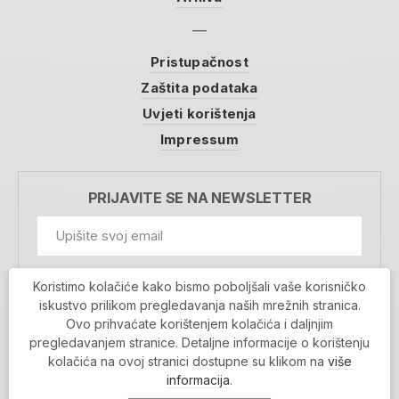
Pristupačnost
Zaštita podataka
Uvjeti korištenja
Impressum
PRIJAVITE SE NA NEWSLETTER
GDPR Information
Koristimo kolačiće kako bismo poboljšali vaše korisničko
Prihvaćam da se moji podaci spremaju u bazu
iskustvo prilikom pregledavanja naših mrežnih stranica.
podataka i koriste u svrhu slanja MojaRijeka
Ovo prihvaćate korištenjem kolačića i daljnjim
newslettera
pregledavanjem stranice. Detaljne informacije o korištenju
MOJARIJEKA NEWSLETTER
kolačića na ovoj stranici dostupne su klikom na
više
PRIJAVI SE
informacija
.