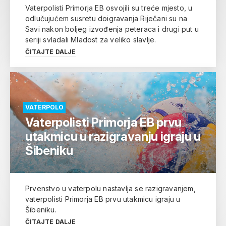
Vaterpolisti Primorja EB osvojili su treće mjesto, u
odlučujućem susretu doigravanja Riječani su na
Savi nakon boljeg izvođenja peteraca i drugi put u
seriji svladali Mladost za veliko slavlje.
ČITAJTE DALJE
VATERPOLO
Vaterpolisti Primorja EB prvu
utakmicu u razigravanju igraju u
Šibeniku
Prvenstvo u vaterpolu nastavlja se razigravanjem,
vaterpolisti Primorja EB prvu utakmicu igraju u
Šibeniku.
ČITAJTE DALJE