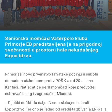
Seniorska momčad Vaterpolo kluba
Primorje EB predstavljena je na prigodnoj
svečanosti u prostoru hale nekadašnjeg
Exportdrva.
Primorjaši novo prvenstvo Hrvatske počinju u subotu
domaćom utakmicom protiv POŠK-a od 20 sati na
Kantridi. Natjecat će se 11 momčadi koje predvode
dubrovački Jug i zagrebačka Mladost.
– Riječki dečki idu dalje. Nismo slučajno izabrali
Exportdrvo. jer ono je jedno od središta zbivanja EPK-a, a