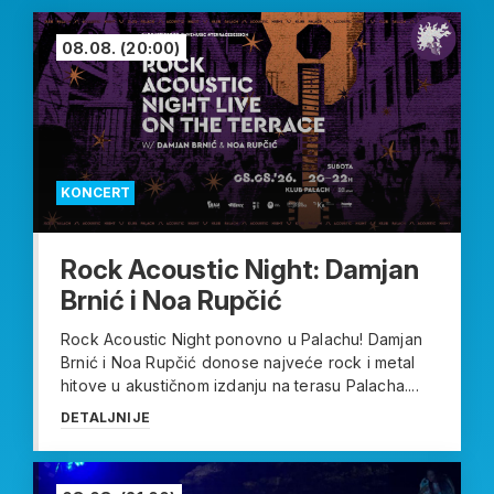
08.08.
(20:00)
KONCERT
Rock Acoustic Night: Damjan
Brnić i Noa Rupčić
Rock Acoustic Night ponovno u Palachu! Damjan
Brnić i Noa Rupčić donose najveće rock i metal
hitove u akustičnom izdanju na terasu Palacha....
DETALJNIJE