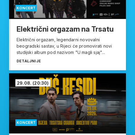
KONCERT
Električni orgazam na Trsatu
Električni orgazam, legendarni novovalni
beogradski sastav, u Rijeci će promovirati novi
studijski album pod nazivom "U magli sjaj"...
DETALJNIJE
29.08.
(20:30)
KONCERT