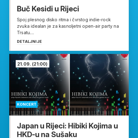
Buč Kesidi u Rijeci
Spoj plesnog disko ritma i čvrstog indie-rock
zvuka idealan je za kasnoljetni open-air party na
Trsatu....
DETALJNIJE
21.09.
(21:00)
KONCERT
Japan u Rijeci: Hibiki Kojima u
HKD-u na Sušaku