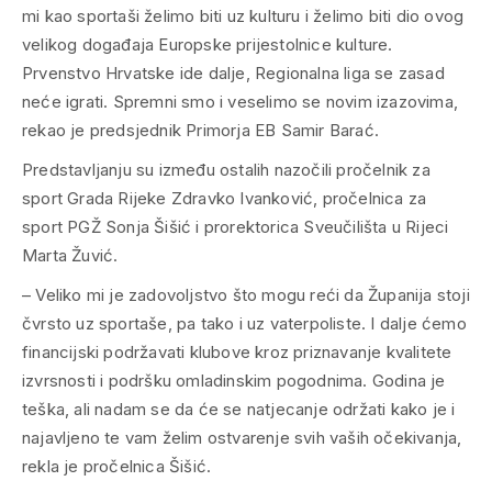
mi kao sportaši želimo biti uz kulturu i želimo biti dio ovog
velikog događaja Europske prijestolnice kulture.
Prvenstvo Hrvatske ide dalje, Regionalna liga se zasad
neće igrati. Spremni smo i veselimo se novim izazovima,
rekao je predsjednik Primorja EB Samir Barać.
Predstavljanju su između ostalih nazočili pročelnik za
sport Grada Rijeke Zdravko Ivanković, pročelnica za
sport PGŽ Sonja Šišić i prorektorica Sveučilišta u Rijeci
Marta Žuvić.
– Veliko mi je zadovoljstvo što mogu reći da Županija stoji
čvrsto uz sportaše, pa tako i uz vaterpoliste. I dalje ćemo
financijski podržavati klubove kroz priznavanje kvalitete
izvrsnosti i podršku omladinskim pogodnima. Godina je
teška, ali nadam se da će se natjecanje održati kako je i
najavljeno te vam želim ostvarenje svih vaših očekivanja,
rekla je pročelnica Šišić.