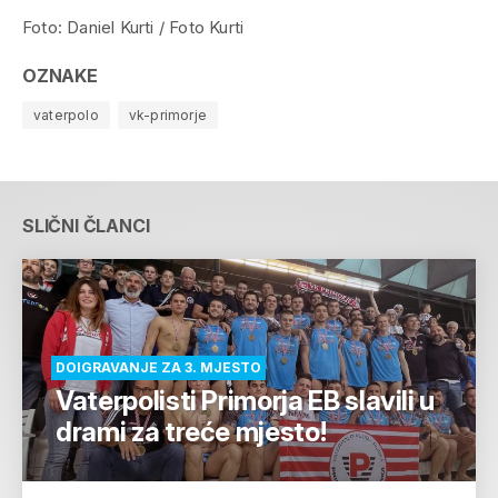
Foto: Daniel Kurti / Foto Kurti
OZNAKE
vaterpolo
vk-primorje
SLIČNI ČLANCI
DOIGRAVANJE ZA 3. MJESTO
Vaterpolisti Primorja EB slavili u
drami za treće mjesto!