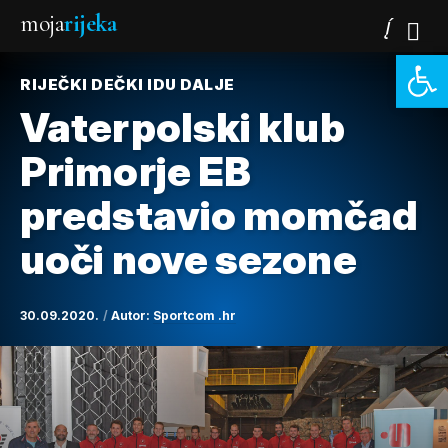
moja
rijeka
Open 
RIJEČKI DEČKI IDU DALJE
Vaterpolski klub
Primorje EB
predstavio momčad
uoči nove sezone
30.09.2020.
Autor:
Sportcom .hr