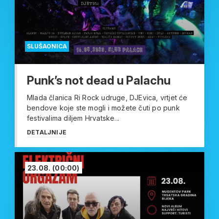
SLUŠAONICA
Punk’s not dead u Palachu
Mlada članica Ri Rock udruge, DJEvica, vrtjet će
bendove koje ste mogli i možete čuti po punk
festivalima diljem Hrvatske...
DETALJNIJE
23.08.
(00:00)