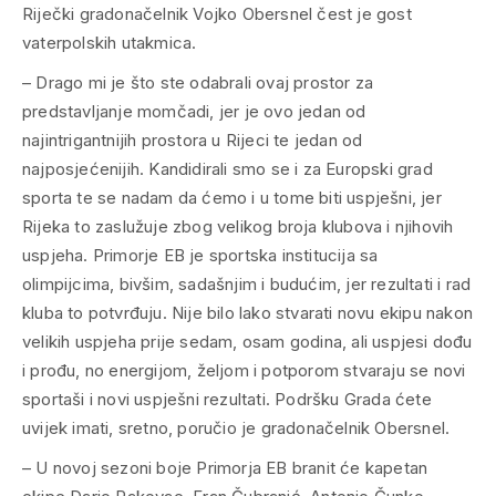
Riječki gradonačelnik Vojko Obersnel čest je gost
vaterpolskih utakmica.
– Drago mi je što ste odabrali ovaj prostor za
predstavljanje momčadi, jer je ovo jedan od
najintrigantnijih prostora u Rijeci te jedan od
najposjećenijih. Kandidirali smo se i za Europski grad
sporta te se nadam da ćemo i u tome biti uspješni, jer
Rijeka to zaslužuje zbog velikog broja klubova i njihovih
uspjeha. Primorje EB je sportska institucija sa
olimpijcima, bivšim, sadašnjim i budućim, jer rezultati i rad
kluba to potvrđuju. Nije bilo lako stvarati novu ekipu nakon
velikih uspjeha prije sedam, osam godina, ali uspjesi dođu
i prođu, no energijom, željom i potporom stvaraju se novi
sportaši i novi uspješni rezultati. Podršku Grada ćete
uvijek imati, sretno, poručio je gradonačelnik Obersnel.
– U novoj sezoni boje Primorja EB branit će kapetan