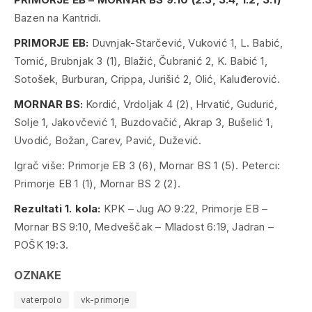
Bazen na Kantridi.
PRIMORJE EB:
Duvnjak-Starčević, Vuković 1, L. Babić,
Tomić, Brubnjak 3 (1), Blažić, Čubranić 2, K. Babić 1,
Sotošek, Burburan, Crippa, Jurišić 2, Olić, Kaluđerović.
MORNAR BS:
Kordić, Vrdoljak 4 (2), Hrvatić, Gudurić,
Solje 1, Jakovčević 1, Buzdovačić, Akrap 3, Bušelić 1,
Uvodić, Božan, Carev, Pavić, Dužević.
Igrač više: Primorje EB 3 (6), Mornar BS 1 (5). Peterci:
Primorje EB 1 (1), Mornar BS 2 (2).
Rezultati 1. kola:
KPK – Jug AO 9:22, Primorje EB –
Mornar BS 9:10, Medveščak – Mladost 6:19, Jadran –
POŠK 19:3.
OZNAKE
vaterpolo
vk-primorje