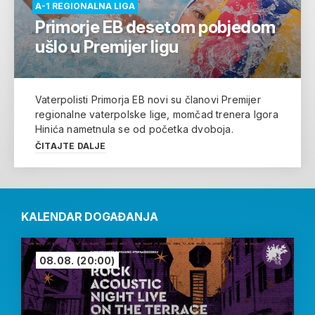
A-1 REGIONALNA LIGA
Primorje EB desetom pobjedom
ušlo u Premijer ligu
Vaterpolisti Primorja EB novi su članovi Premijer
regionalne vaterpolske lige, momčad trenera Igora
Hinića nametnula se od početka dvoboja.
ČITAJTE DALJE
KALENDAR DOGAĐANJA
08.08.
(20:00)