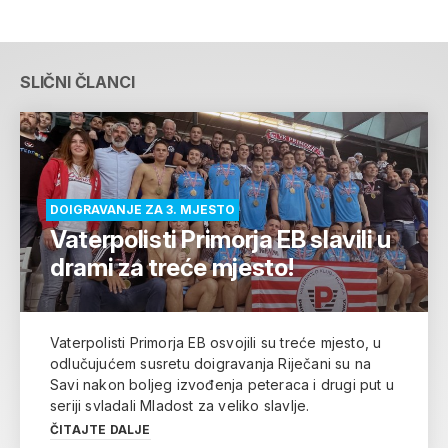
SLIČNI ČLANCI
DOIGRAVANJE ZA 3. MJESTO
Vaterpolisti Primorja EB slavili u
drami za treće mjesto!
Vaterpolisti Primorja EB osvojili su treće mjesto, u
odlučujućem susretu doigravanja Riječani su na
Savi nakon boljeg izvođenja peteraca i drugi put u
seriji svladali Mladost za veliko slavlje.
ČITAJTE DALJE