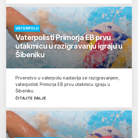
VATERPOLO
Vaterpolisti Primorja EB prvu
utakmicu u razigravanju igraju u
Šibeniku
Prvenstvo u vaterpolu nastavlja se razigravanjem,
vaterpolisti Primorja EB prvu utakmicu igraju u
Šibeniku.
ČITAJTE DALJE