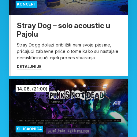
KONCERT
Stray Dog – solo acoustic u
Pajolu
Stray Dogg dolazi približiti nam svoje pjesme,
pričajući zabavne priče o tome kako su nastajale
demistificirajući cijeli proces stvaranja....
DETALJNIJE
14.08.
(21:00)
SLUŠAONICA