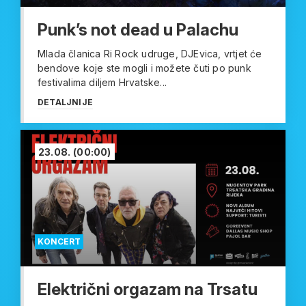
Punk’s not dead u Palachu
Mlada članica Ri Rock udruge, DJEvica, vrtjet će
bendove koje ste mogli i možete čuti po punk
festivalima diljem Hrvatske...
DETALJNIJE
23.08.
(00:00)
KONCERT
Električni orgazam na Trsatu