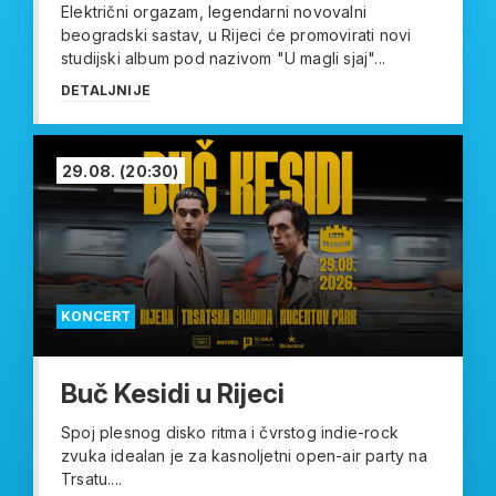
Električni orgazam, legendarni novovalni
beogradski sastav, u Rijeci će promovirati novi
studijski album pod nazivom "U magli sjaj"...
DETALJNIJE
29.08.
(20:30)
KONCERT
Buč Kesidi u Rijeci
Spoj plesnog disko ritma i čvrstog indie-rock
zvuka idealan je za kasnoljetni open-air party na
Trsatu....