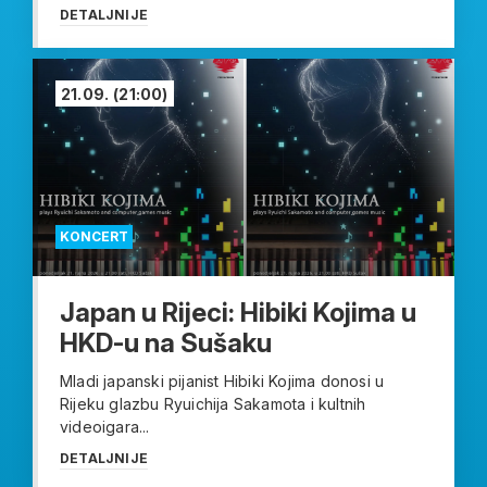
DETALJNIJE
21.09.
(21:00)
KONCERT
Japan u Rijeci: Hibiki Kojima u
HKD-u na Sušaku
Mladi japanski pijanist Hibiki Kojima donosi u
Rijeku glazbu Ryuichija Sakamota i kultnih
videoigara...
DETALJNIJE