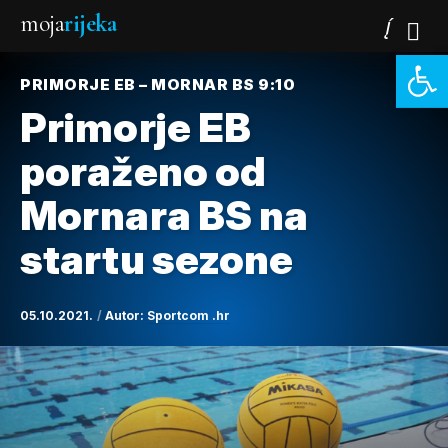
moja
rijeka
Open 
PRIMORJE EB – MORNAR BS 9:10
Primorje EB
poraženo od
Mornara BS na
startu sezone
05.10.2021.
Autor:
Sportcom .hr