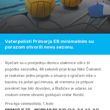
Vaterpolisti Primorja EB minimalnim su
porazom otvorili novu sezonu.
Riječani su u posljednju dionicu utakmice ušli s tri
pogotka zaostatka, 48 sekundi prije kraja Niko Čubranić
je realizirao jednu prigodu u situaciji s igračem više u
bazenu za jedan gol minusa, ali vremena za potpuni
preokret nije bilo dovoljno, a Blažićev je udarac sa
zvukom sirene obranio gostujući vratar Kordić.
Prva liga vaterpolista, 1. kolo
PRIMORJE EB – MORNAR BS 9:10 (2:3, 3:4, 1:2, 3:1)