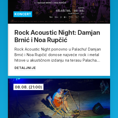
KONCERT
Rock Acoustic Night: Damjan
Brnić i Noa Rupčić
Rock Acoustic Night ponovno u Palachu! Damjan
Brnić i Noa Rupčić donose najveće rock i metal
hitove u akustičnom izdanju na terasu Palacha....
DETALJNIJE
08.08.
(21:00)