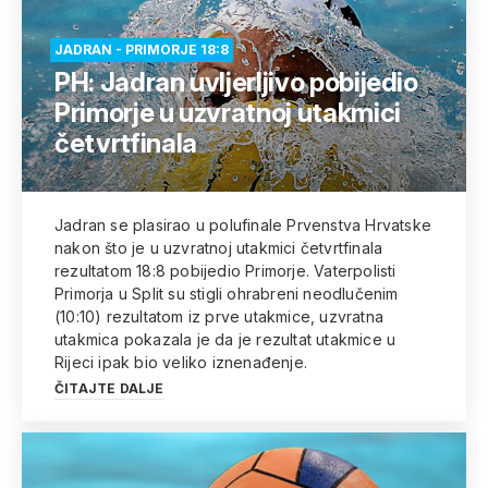
JADRAN - PRIMORJE 18:8
PH: Jadran uvljerljivo pobijedio
Primorje u uzvratnoj utakmici
četvrtfinala
Jadran se plasirao u polufinale Prvenstva Hrvatske
nakon što je u uzvratnoj utakmici četvrtfinala
rezultatom 18:8 pobijedio Primorje. Vaterpolisti
Primorja u Split su stigli ohrabreni neodlučenim
(10:10) rezultatom iz prve utakmice, uzvratna
utakmica pokazala je da je rezultat utakmice u
Rijeci ipak bio veliko iznenađenje.
ČITAJTE DALJE