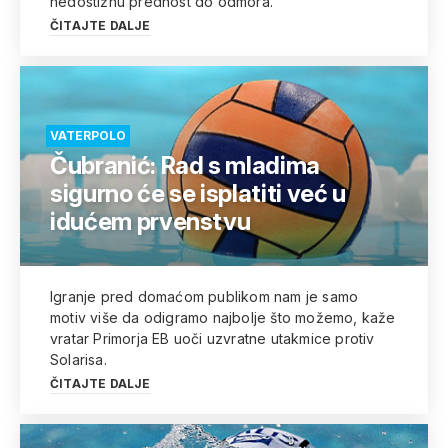
nedostižnu prednost do odmora.
ČITAJTE DALJE
VATERPOLO
Čubranić: Rad s mladima
sigurno će se isplatiti već u
idućem prvenstvu
Igranje pred domaćom publikom nam je samo
motiv više da odigramo najbolje što možemo, kaže
vratar Primorja EB uoči uzvratne utakmice protiv
Solarisa.
ČITAJTE DALJE