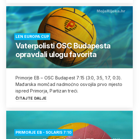
LEN EUROPA CUP
Vaterpolisti OSC Budapesta
opravdali ulogu favorita
Primorje EB – OSC Budapest 7:15 (3:0, 3:5, 1:7, 0:3).
Mađarska momčad nadmoćno osvojila prvo mjesto
ispred Primorja, Partizan treći.
ČITAJTE DALJE
PRIMORJE EB - SOLARIS 7:10