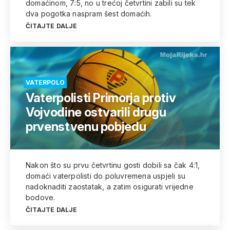
domaćinom, 7:5, no u trećoj četvrtini zabili su tek
dva pogotka naspram šest domaćih.
ČITAJTE DALJE
VATERPOLO
Vaterpolisti Primorja protiv
Vojvodine ostvarili drugu
prvenstvenu pobjedu
Nakon što su prvu četvrtinu gosti dobili sa čak 4:1,
domaći vaterpolisti do poluvremena uspjeli su
nadoknaditi zaostatak, a zatim osigurati vrijedne
bodove.
ČITAJTE DALJE