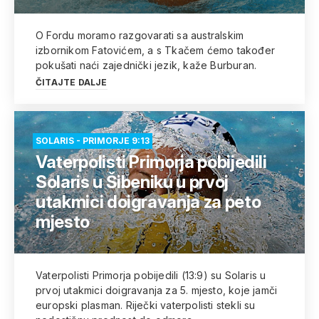
O Fordu moramo razgovarati sa australskim
izbornikom Fatovićem, a s Tkačem ćemo također
pokušati naći zajednički jezik, kaže Burburan.
ČITAJTE DALJE
SOLARIS - PRIMORJE 9:13
Vaterpolisti Primorja pobijedili
Solaris u Šibeniku u prvoj
utakmici doigravanja za peto
mjesto
Vaterpolisti Primorja pobijedili (13:9) su Solaris u
prvoj utakmici doigravanja za 5. mjesto, koje jamči
europski plasman. Riječki vaterpolisti stekli su