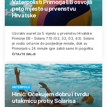
Vaterpolisti Primorja EB osvojili
peto mjesto u prvenstvu
Hrvatske
Uzvratni susret za 5. mjesto u prvenstvu Hrvatske:
Primorje EB – Solaris 7:10 (0:2, 3:2, 0:3, 4:3). Solaris
je vodio od prve do posljednje minute, dok su
Primorjaši u 24. minute igre zabili samo tri pogotka.
ČITAJTE DALJE
VATERPOLO
Hinić: Očekujem dobru i tvrdu
utakmicu protiv Solarisa