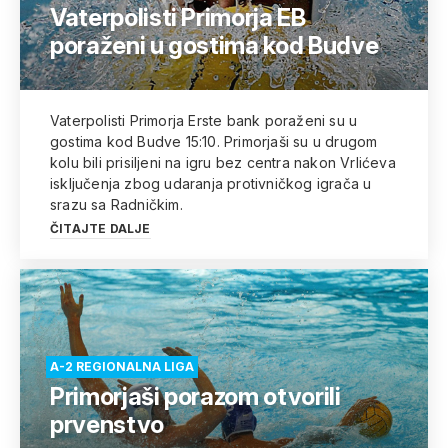
Vaterpolisti Primorja EB
poraženi u gostima kod Budve
Vaterpolisti Primorja Erste bank poraženi su u
gostima kod Budve 15:10. Primorjaši su u drugom
kolu bili prisiljeni na igru bez centra nakon Vrlićeva
isključenja zbog udaranja protivničkog igrača u
srazu sa Radničkim.
ČITAJTE DALJE
A-2 REGIONALNA LIGA
Primorjaši porazom otvorili
prvenstvo