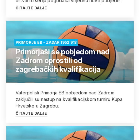
ostvarilo seriju pogodaka vrijednu nove pobjede.
ČITAJTE DALJE
PRIMORJE EB - ZADAR 1952 9:8
Primorjaši se pobjedom nad
Zadrom oprostili od
zagrebačkih kvalifikacija
Vaterpolisti Primorja EB pobjedom nad Zadrom
zaključili su nastup na kvalifikacijskom turniru Kupa
Hrvatske u Zagrebu.
ČITAJTE DALJE