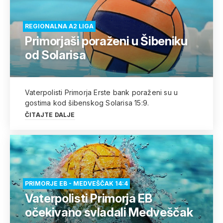
REGIONALNA A2 LIGA
Primorjaši poraženi u Šibeniku
od Solarisa
Vaterpolisti Primorja Erste bank poraženi su u
gostima kod šibenskog Solarisa 15:9.
ČITAJTE DALJE
PRIMORJE EB - MEDVEŠČAK 14:4
Vaterpolisti Primorja EB
očekivano svladali Medveščak