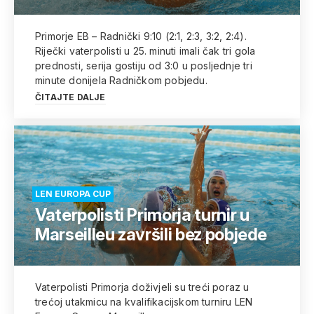
Primorje EB – Radnički 9:10 (2:1, 2:3, 3:2, 2:4).
Riječki vaterpolisti u 25. minuti imali čak tri gola
prednosti, serija gostiju od 3:0 u posljednje tri
minute donijela Radničkom pobjedu.
ČITAJTE DALJE
LEN EUROPA CUP
Vaterpolisti Primorja turnir u
Marseilleu završili bez pobjede
Vaterpolisti Primorja doživjeli su treći poraz u
trećoj utakmicu na kvalifikacijskom turniru LEN