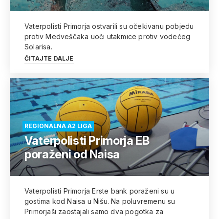
Vaterpolisti Primorja ostvarili su očekivanu pobjedu
protiv Medveščaka uoči utakmice protiv vodećeg
Solarisa.
ČITAJTE DALJE
REGIONALNA A2 LIGA
Vaterpolisti Primorja EB
poraženi od Naisa
Vaterpolisti Primorja Erste bank poraženi su u
gostima kod Naisa u Nišu. Na poluvremenu su
Primorjaši zaostajali samo dva pogotka za