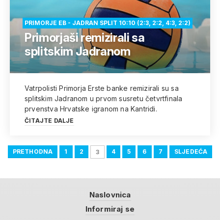
PRIMORJE EB - JADRAN SPLIT 10:10 (2:3, 2:2, 4:3, 2:2)
Primorjaši remizirali sa
splitskim Jadranom
Vatrpolisti Primorja Erste banke remizirali su sa
splitskim Jadranom u prvom susretu četvrtfinala
prvenstva Hrvatske igranom na Kantridi.
ČITAJTE DALJE
PRETHODNA
1
2
4
5
6
7
SLJEDEĆA
3
Naslovnica
Informiraj se