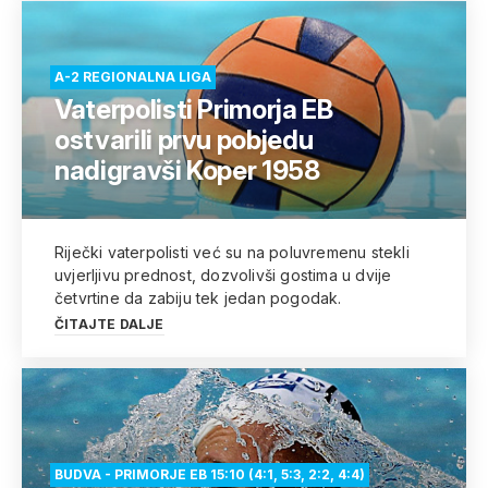
A-2 REGIONALNA LIGA
Vaterpolisti Primorja EB
ostvarili prvu pobjedu
nadigravši Koper 1958
Riječki vaterpolisti već su na poluvremenu stekli
uvjerljivu prednost, dozvolivši gostima u dvije
četvrtine da zabiju tek jedan pogodak.
ČITAJTE DALJE
BUDVA - PRIMORJE EB 15:10 (4:1, 5:3, 2:2, 4:4)