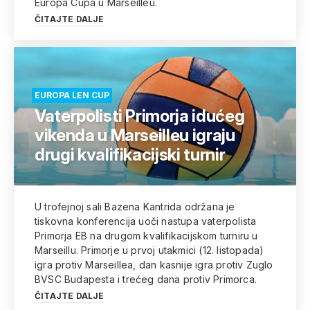
Europa Cupa u Marseilleu.
ČITAJTE DALJE
EUROPA LEN CUP
Vaterpolisti Primorja idućeg
vikenda u Marseilleu igraju
drugi kvalifikacijski turnir
U trofejnoj sali Bazena Kantrida održana je
tiskovna konferencija uoči nastupa vaterpolista
Primorja EB na drugom kvalifikacijskom turniru u
Marseillu. Primorje u prvoj utakmici (12. listopada)
igra protiv Marseillea, dan kasnije igra protiv Zuglo
BVSC Budapesta i trećeg dana protiv Primorca.
ČITAJTE DALJE