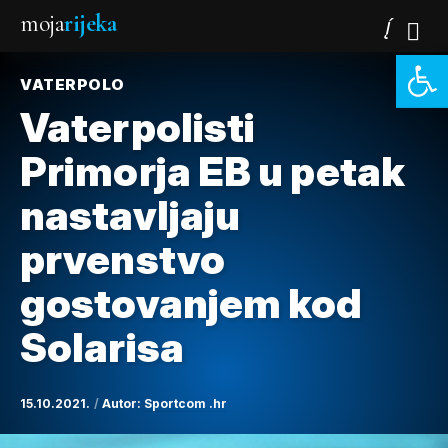
moja
rijeka
Open 
VATERPOLO
Vaterpolisti
Primorja EB u petak
nastavljaju
prvenstvo
gostovanjem kod
Solarisa
15.10.2021.
Autor:
Sportcom .hr