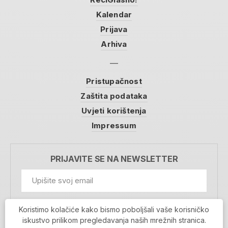
Kalendar
Prijava
Arhiva
Pristupačnost
Zaštita podataka
Uvjeti korištenja
Impressum
PRIJAVITE SE NA NEWSLETTER
GDPR Information
Koristimo kolačiće kako bismo poboljšali vaše korisničko
Prihvaćam da se moji podaci spremaju u bazu
iskustvo prilikom pregledavanja naših mrežnih stranica.
podataka i koriste u svrhu slanja MojaRijeka