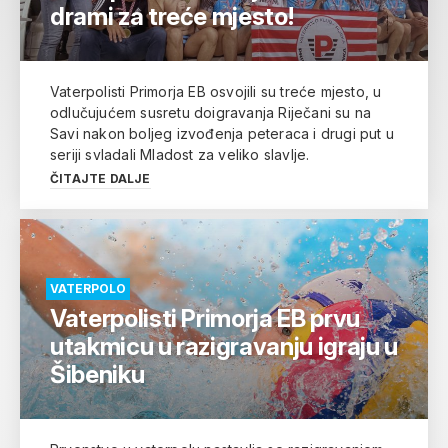
drami za treće mjesto!
Vaterpolisti Primorja EB osvojili su treće mjesto, u
odlučujućem susretu doigravanja Riječani su na
Savi nakon boljeg izvođenja peteraca i drugi put u
seriji svladali Mladost za veliko slavlje.
ČITAJTE DALJE
VATERPOLO
Vaterpolisti Primorja EB prvu
utakmicu u razigravanju igraju u
Šibeniku