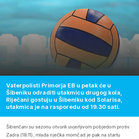
Vaterpolisti Primorja EB u petak će u
Šibeniku odraditi utakmicu drugog kola,
Riječani gostuju u Šibeniku kod Solarisa,
utakmica je na rasporedu od 19.30 sati.
Šibenčani su sezonu otvorili uvjerljivom pobjedom protiv
Zadra (18:11), mlada riječka momčad je pak na startu