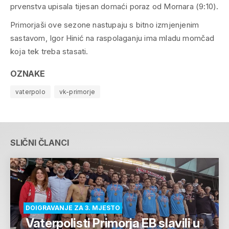
prvenstva upisala tijesan domaći poraz od Mornara (9:10).
Primorjaši ove sezone nastupaju s bitno izmjenjenim
sastavom, Igor Hinić na raspolaganju ima mladu momčad
koja tek treba stasati.
OZNAKE
vaterpolo
vk-primorje
SLIČNI ČLANCI
DOIGRAVANJE ZA 3. MJESTO
Vaterpolisti Primorja EB slavili u