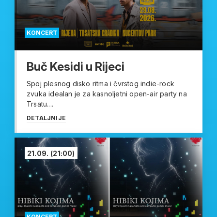
KONCERT
Buč Kesidi u Rijeci
Spoj plesnog disko ritma i čvrstog indie-rock
zvuka idealan je za kasnoljetni open-air party na
Trsatu....
DETALJNIJE
21.09.
(21:00)
KONCERT