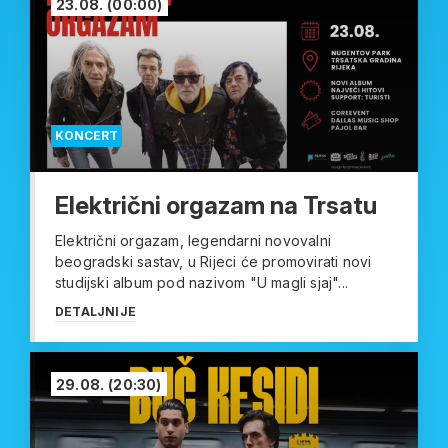
23.08.
(00:00)
KONCERT
Električni orgazam na Trsatu
Električni orgazam, legendarni novovalni
beogradski sastav, u Rijeci će promovirati novi
studijski album pod nazivom "U magli sjaj"...
DETALJNIJE
29.08.
(20:30)