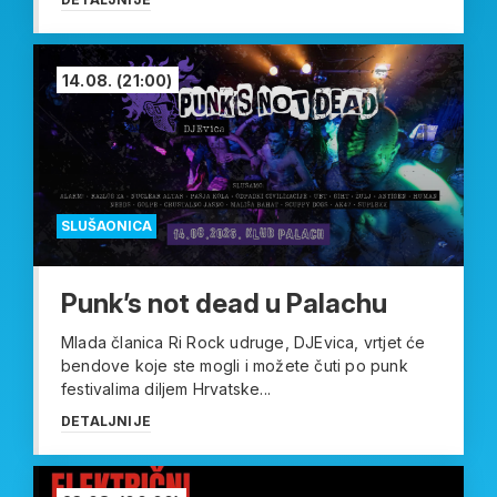
14.08.
(21:00)
SLUŠAONICA
Punk’s not dead u Palachu
Mlada članica Ri Rock udruge, DJEvica, vrtjet će
bendove koje ste mogli i možete čuti po punk
festivalima diljem Hrvatske...
DETALJNIJE