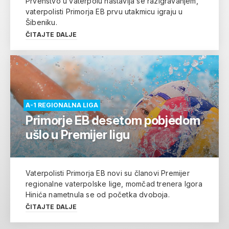
Prvenstvo u vaterpolu nastavlja se razigravanjem,
vaterpolisti Primorja EB prvu utakmicu igraju u
Šibeniku.
ČITAJTE DALJE
A-1 REGIONALNA LIGA
Primorje EB desetom pobjedom
ušlo u Premijer ligu
Vaterpolisti Primorja EB novi su članovi Premijer
regionalne vaterpolske lige, momčad trenera Igora
Hinića nametnula se od početka dvoboja.
ČITAJTE DALJE