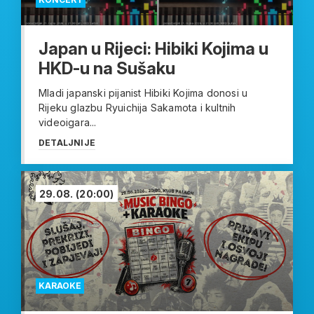
Japan u Rijeci: Hibiki Kojima u
HKD-u na Sušaku
Mladi japanski pijanist Hibiki Kojima donosi u
Rijeku glazbu Ryuichija Sakamota i kultnih
videoigara...
DETALJNIJE
29.08.
(20:00)
KARAOKE