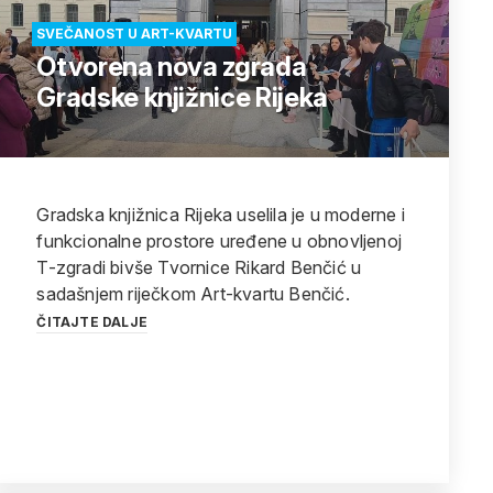
SVEČANOST U ART-KVARTU
Otvorena nova zgrada
Gradske knjižnice Rijeka
Gradska knjižnica Rijeka uselila je u moderne i
funkcionalne prostore uređene u obnovljenoj
T-zgradi bivše Tvornice Rikard Benčić u
sadašnjem riječkom Art-kvartu Benčić.
ČITAJTE DALJE