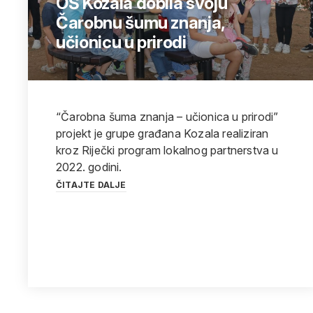
OŠ Kozala dobila svoju
Čarobnu šumu znanja,
učionicu u prirodi
“Čarobna šuma znanja – učionica u prirodi”
projekt je grupe građana Kozala realiziran
kroz Riječki program lokalnog partnerstva u
2022. godini.
ČITAJTE DALJE