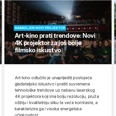
NABAVLJEN NOVI PROJEKTOR
Art-kino prati trendove: Novi
4K projektor za još bolje
filmsko iskustvo
Art-kino odlučilo je unaprijediti postojeće
gledateljsko iskustvo i pratiti suvremene
tehnološke trendove uz nabavu laserskog
4K projektora koji ima bolju rezoluciju, pruža
oštriju i kvalitetniju sliku te veće kontraste, a
karakterizira ga i visoka energetska
učinkovitost