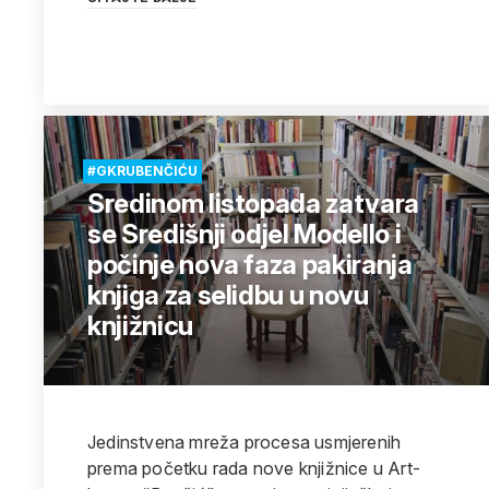
#GKRUBENČIĆU
Sredinom listopada zatvara
se Središnji odjel Modello i
počinje nova faza pakiranja
knjiga za selidbu u novu
knjižnicu
Jedinstvena mreža procesa usmjerenih
prema početku rada nove knjižnice u Art-