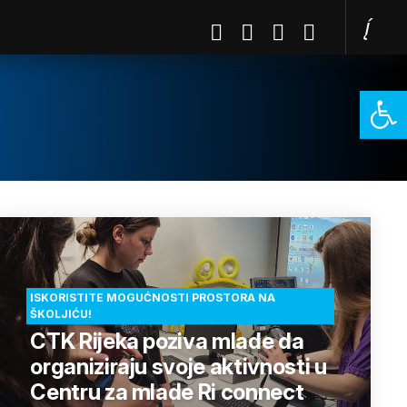
Open 
ISKORISTITE MOGUĆNOSTI PROSTORA NA
ŠKOLJIĆU!
CTK Rijeka poziva mlade da
organiziraju svoje aktivnosti u
Centru za mlade Ri connect