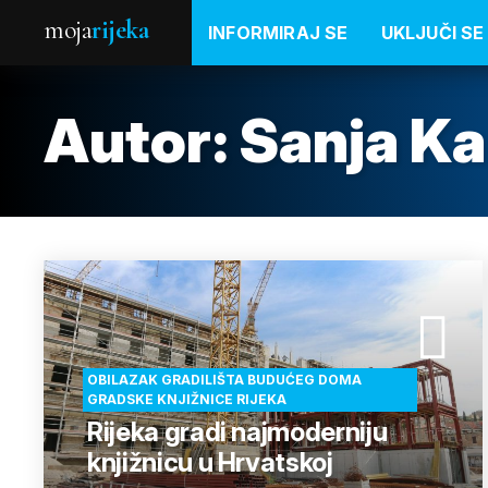
moja
rijeka
INFORMIRAJ SE
UKLJUČI SE
Autor: Sanja Ka
OBILAZAK GRADILIŠTA BUDUĆEG DOMA
GRADSKE KNJIŽNICE RIJEKA
Rijeka gradi najmoderniju
knjižnicu u Hrvatskoj