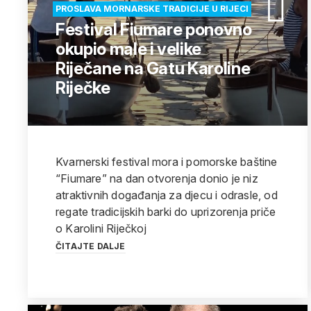
PROSLAVA MORNARSKE TRADICIJE U RIJECI
Festival Fiumare ponovno
okupio male i velike
Riječane na Gatu Karoline
Riječke
Kvarnerski festival mora i pomorske baštine
“Fiumare” na dan otvorenja donio je niz
atraktivnih događanja za djecu i odrasle, od
regate tradicijskih barki do uprizorenja priče
o Karolini Riječkoj
ČITAJTE DALJE