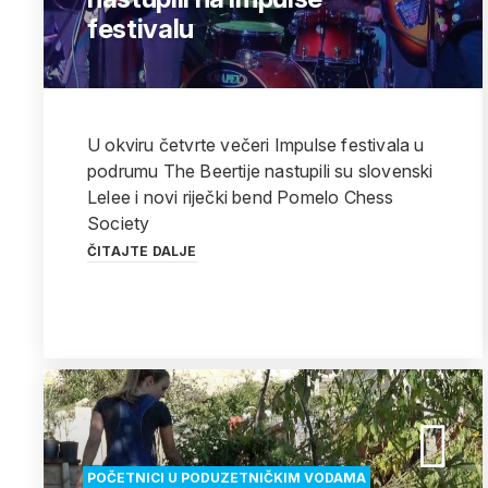
festivalu
U okviru četvrte večeri Impulse festivala u
podrumu The Beertije nastupili su slovenski
Lelee i novi riječki bend Pomelo Chess
Society
ČITAJTE DALJE
POČETNICI U PODUZETNIČKIM VODAMA