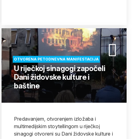
OTVORENA PETODNEVNA MANIFESTACIJA
U riječkoj sinagogi započeli
Dani židovske kulture i
baštine
Predavanjem, otvorenjem izložaba i
multimedijskim stoytellingom u riječkoj
sinagogi otvoreni su Dani židovske kulture i