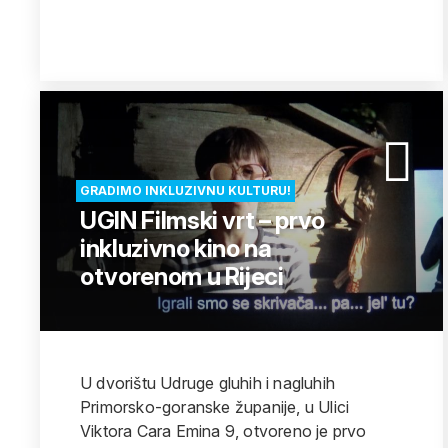
GRADIMO INKLUZIVNU KULTURU!
UGIN Filmski vrt – prvo
inkluzivno kino na
otvorenom u Rijeci
U dvorištu Udruge gluhih i nagluhih
Primorsko-goranske županije, u Ulici
Viktora Cara Emina 9, otvoreno je prvo