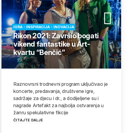
IGRA - INSPIRACIJA - INOVACIJA
Rikon 2021: Završio bogati
vikend fantastike u Art-
kvartu “Benčić”
Raznovrsni trodnevni program uključivao je
koncerte, predavanja, društvene igre,
sadržaje za djecu i dr., a dodijeljene su i
nagrade Artefakt za najbolja ostvarenja u
žanru spekulativne fikcije
ČITAJTE DALJE