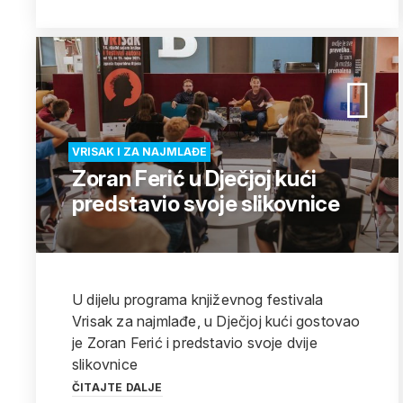
VRISAK I ZA NAJMLAĐE
Zoran Ferić u Dječjoj kući
predstavio svoje slikovnice
U dijelu programa književnog festivala
Vrisak za najmlađe, u Dječjoj kući gostovao
je Zoran Ferić i predstavio svoje dvije
slikovnice
ČITAJTE DALJE