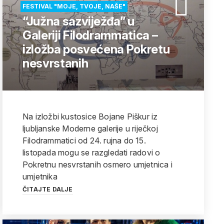
FESTIVAL "MOJE, TVOJE, NAŠE"
“Južna sazviježđa” u
Galeriji Filodrammatica –
izložba posvećena Pokretu
nesvrstanih
Na izložbi kustosice Bojane Piškur iz
ljubljanske Moderne galerije u riječkoj
Filodrammatici od 24. rujna do 15.
listopada mogu se razgledati radovi o
Pokretnu nesvrstanih osmero umjetnica i
umjetnika
ČITAJTE DALJE