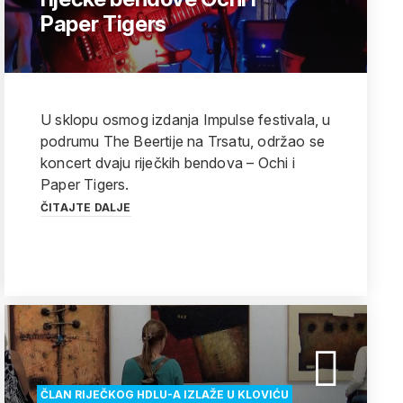
Paper Tigers
U sklopu osmog izdanja Impulse festivala, u
podrumu The Beertije na Trsatu, održao se
koncert dvaju riječkih bendova – Ochi i
Paper Tigers.
ČITAJTE DALJE
ČLAN RIJEČKOG HDLU-A IZLAŽE U KLOVIĆU