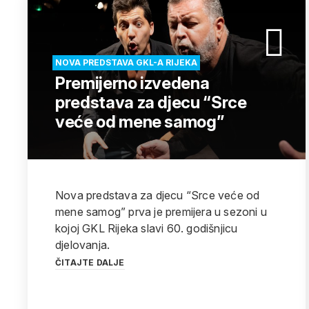
NOVA PREDSTAVA GKL-A RIJEKA
Premijerno izvedena
predstava za djecu “Srce
veće od mene samog”
Nova predstava za djecu “Srce veće od
mene samog” prva je premijera u sezoni u
kojoj GKL Rijeka slavi 60. godišnjicu
djelovanja.
ČITAJTE DALJE