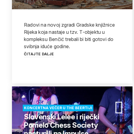
Radovi na novoj zgradi Gradske knjižnice
Rijeka koja nastaje u tzv. T-objektu u
kompleksu Benčić trebali bi biti gotovi do
svibnja iduće godine.
ČITAJTE DALJE
KONCERTNA VEČER U THE BEERTIJI
Slovenski Lelee i riječki
Pomelo Chess Society
nastupili na Impulse