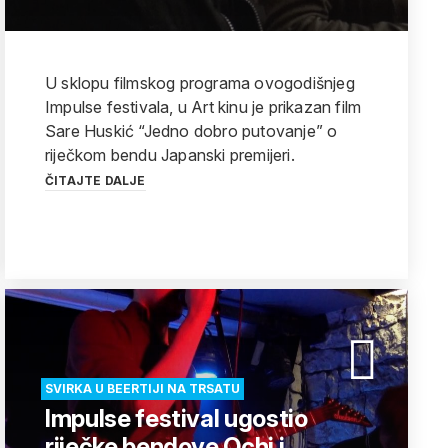
U sklopu filmskog programa ovogodišnjeg
Impulse festivala, u Art kinu je prikazan film
Sare Huskić “Jedno dobro putovanje” o
riječkom bendu Japanski premijeri.
ČITAJTE DALJE
SVIRKA U BEERTIJI NA TRSATU
Impulse festival ugostio
riječke bendove Ochi i