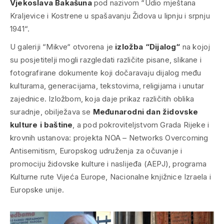
Vjekoslava Bakašuna
pod nazivom “Udio mještana
Kraljevice i Kostrene u spašavanju Židova u lipnju i srpnju
1941“.
U galeriji “Mikve“ otvorena je
izložba “Dijalog“
na kojoj
su posjetitelji mogli razgledati različite pisane, slikane i
fotografirane dokumente koji dočaravaju dijalog među
kulturama, generacijama, tekstovima, religijama i unutar
zajednice. Izložbom, koja daje prikaz različitih oblika
suradnje, obilježava se
Međunarodni dan židovske
kulture i baštine
, a pod pokroviteljstvom Grada Rijeke i
krovnih ustanova: projekta NOA – Networks Overcoming
Antisemitism, Europskog udruženja za očuvanje i
promociju židovske kulture i naslijeđa (AEPJ), programa
Kulturne rute Vijeća Europe, Nacionalne knjižnice Izraela i
Europske unije.