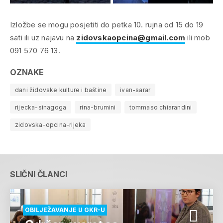
Izložbe se mogu posjetiti do petka 10. rujna od 15 do 19
sati ili uz najavu na
zidovskaopcina@gmail.com
ili mob
091 570 76 13.
OZNAKE
dani židovske kulture i baštine
ivan-sarar
rijecka-sinagoga
rina-brumini
tommaso chiarandini
zidovska-opcina-rijeka
SLIČNI ČLANCI
OBILJEŽAVANJE U GKR-U