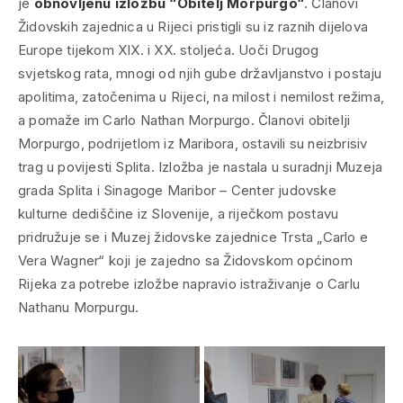
je
obnovljenu izložbu “Obitelj Morpurgo“
. Članovi
Židovskih zajednica u Rijeci pristigli su iz raznih dijelova
Europe tijekom XIX. i XX. stoljeća. Uoči Drugog
svjetskog rata, mnogi od njih gube državljanstvo i postaju
apolitima, zatočenima u Rijeci, na milost i nemilost režima,
a pomaže im Carlo Nathan Morpurgo. Članovi obitelji
Morpurgo, podrijetlom iz Maribora, ostavili su neizbrisiv
trag u povijesti Splita. Izložba je nastala u suradnji Muzeja
grada Splita i Sinagoge Maribor – Center judovske
kulturne dediščine iz Slovenije, a riječkom postavu
pridružuje se i Muzej židovske zajednice Trsta „Carlo e
Vera Wagner“ koji je zajedno sa Židovskom općinom
Rijeka za potrebe izložbe napravio istraživanje o Carlu
Nathanu Morpurgu.