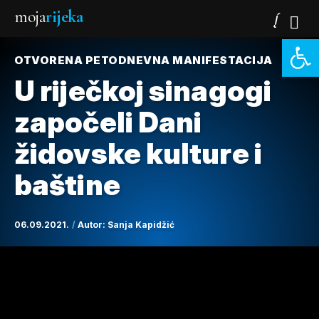
moja
rijeka
Open 
OTVORENA PETODNEVNA MANIFESTACIJA
U riječkoj sinagogi
započeli Dani
židovske kulture i
baštine
06.09.2021.
Autor:
Sanja Kapidžić