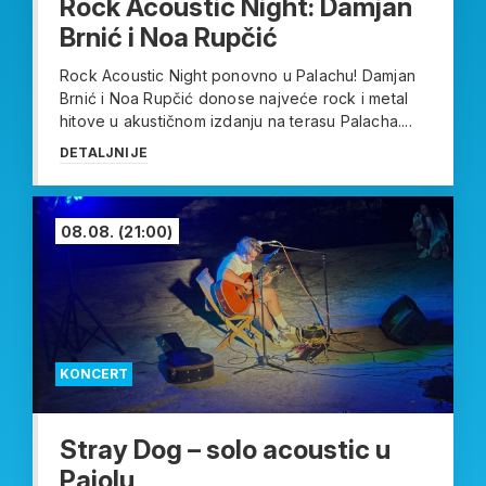
Rock Acoustic Night: Damjan
Brnić i Noa Rupčić
Rock Acoustic Night ponovno u Palachu! Damjan
Brnić i Noa Rupčić donose najveće rock i metal
hitove u akustičnom izdanju na terasu Palacha....
DETALJNIJE
08.08.
(21:00)
KONCERT
Stray Dog – solo acoustic u
Pajolu