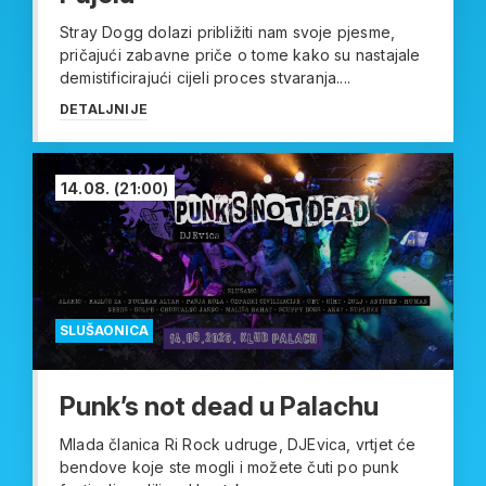
Stray Dogg dolazi približiti nam svoje pjesme,
pričajući zabavne priče o tome kako su nastajale
demistificirajući cijeli proces stvaranja....
DETALJNIJE
14.08.
(21:00)
SLUŠAONICA
Punk’s not dead u Palachu
Mlada članica Ri Rock udruge, DJEvica, vrtjet će
bendove koje ste mogli i možete čuti po punk