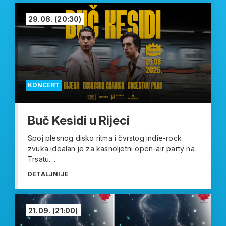
29.08.
(20:30)
KONCERT
Buč Kesidi u Rijeci
Spoj plesnog disko ritma i čvrstog indie-rock
zvuka idealan je za kasnoljetni open-air party na
Trsatu....
DETALJNIJE
21.09.
(21:00)