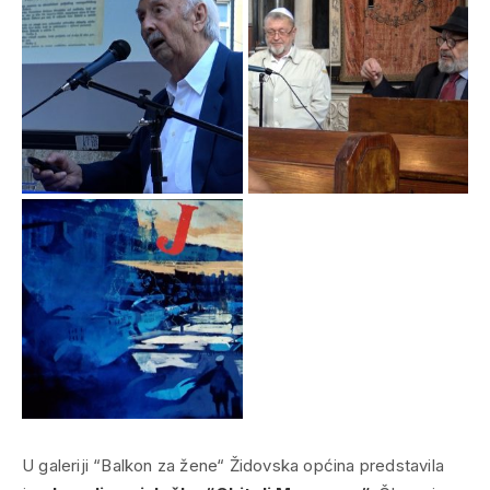
U galeriji “Balkon za žene“ Židovska općina predstavila