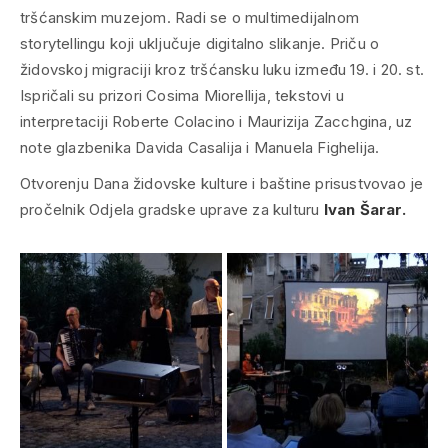
tršćanskim muzejom. Radi se o multimedijalnom
storytellingu koji uključuje digitalno slikanje. Priču o
židovskoj migraciji kroz tršćansku luku između 19. i 20. st.
Ispričali su prizori Cosima Miorellija, tekstovi u
interpretaciji Roberte Colacino i Maurizija Zacchgina, uz
note glazbenika Davida Casalija i Manuela Fighelija.
Otvorenju Dana židovske kulture i baštine prisustvovao je
pročelnik Odjela gradske uprave za kulturu
Ivan Šarar.