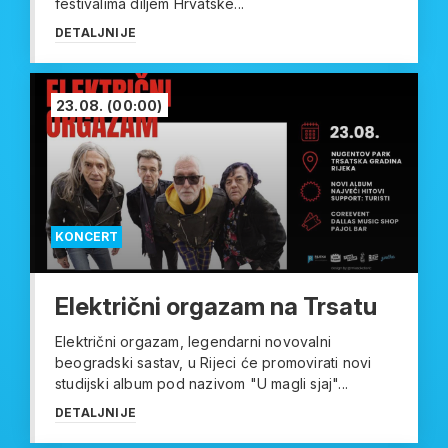
festivalima diljem Hrvatske...
DETALJNIJE
23.08.
(00:00)
KONCERT
Električni orgazam na Trsatu
Električni orgazam, legendarni novovalni
beogradski sastav, u Rijeci će promovirati novi
studijski album pod nazivom "U magli sjaj"...
DETALJNIJE