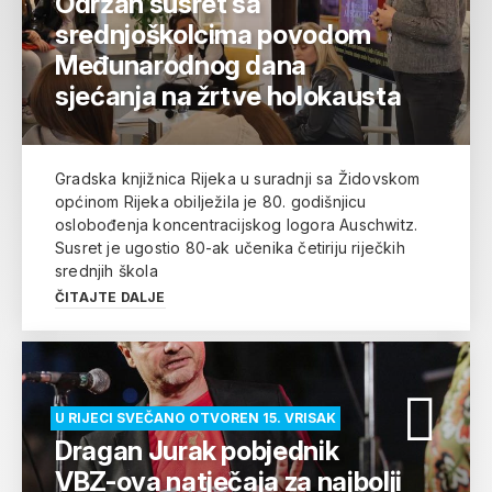
Održan susret sa
srednjoškolcima povodom
Međunarodnog dana
sjećanja na žrtve holokausta
Gradska knjižnica Rijeka u suradnji sa Židovskom
općinom Rijeka obilježila je 80. godišnjicu
oslobođenja koncentracijskog logora Auschwitz.
Susret je ugostio 80-ak učenika četiriju riječkih
srednjih škola
ČITAJTE DALJE
U RIJECI SVEČANO OTVOREN 15. VRISAK
Dragan Jurak pobjednik
VBZ-ova natječaja za najbolji