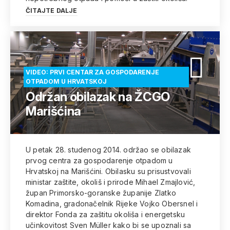
ČITAJTE DALJE
VIDEO: PRVI CENTAR ZA GOSPODARENJE
OTPADOM U HRVATSKOJ
Održan obilazak na ŽCGO
Marišćina
U petak 28. studenog 2014. održao se obilazak
prvog centra za gospodarenje otpadom u
Hrvatskoj na Marišćini. Obilasku su prisustvovali
ministar zaštite, okoliš i prirode Mihael Zmajlović,
župan Primorsko-goranske županije Zlatko
Komadina, gradonačelnik Rijeke Vojko Obersnel i
direktor Fonda za zaštitu okoliša i energetsku
učinkovitost Sven Müller kako bi se upoznali sa