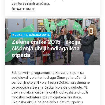
zainteresiranih građana.
ČITAJTE DALJE
RIJEKA, 17. OŽUJKA 2015.
Zelena čistka 2015 – akcija
čišćenja divljih odlagališta
otpada
Edukativnim programom na Korzu, u kojem su
sudjelovali volonteri udruge Žmergo te učenici
osnovnih škola Nikola Tesla i Dolac, najavljena je
ovogodišnja Zelena čistka, koja će u subotu, 18.
travnja u akciji čišćenja divljih odlagališta okupiti
mnoštvo volontera iz svih dijelova Hrvatske.
Ekološka akcija Zelena čistka četvrtu godinu