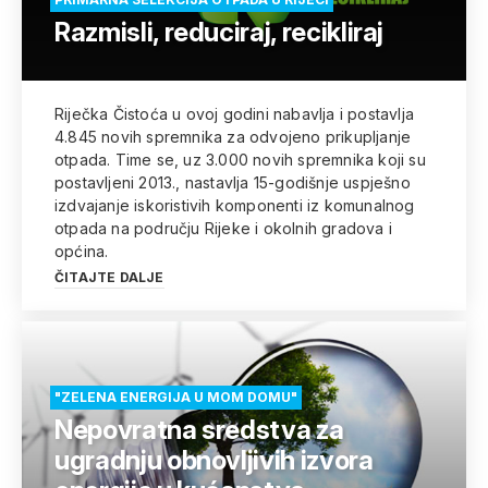
Razmisli, reduciraj, recikliraj
Riječka Čistoća u ovoj godini nabavlja i postavlja
4.845 novih spremnika za odvojeno prikupljanje
otpada. Time se, uz 3.000 novih spremnika koji su
postavljeni 2013., nastavlja 15-godišnje uspješno
izdvajanje iskoristivih komponenti iz komunalnog
otpada na području Rijeke i okolnih gradova i
općina.
ČITAJTE DALJE
"ZELENA ENERGIJA U MOM DOMU"
Nepovratna sredstva za
ugradnju obnovljivih izvora