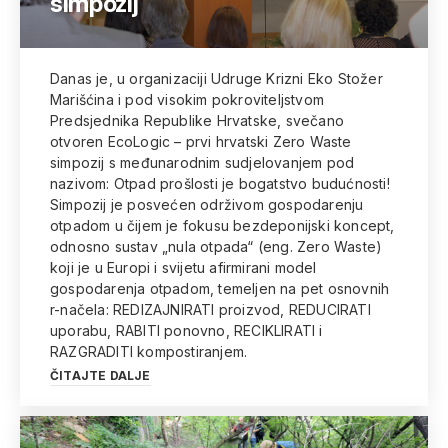
simpozij
Danas je, u organizaciji Udruge Krizni Eko Stožer
Marišćina i pod visokim pokroviteljstvom
Predsjednika Republike Hrvatske, svečano
otvoren EcoLogic – prvi hrvatski Zero Waste
simpozij s međunarodnim sudjelovanjem pod
nazivom: Otpad prošlosti je bogatstvo budućnosti!
Simpozij je posvećen održivom gospodarenju
otpadom u čijem je fokusu bezdeponijski koncept,
odnosno sustav „nula otpada“ (eng. Zero Waste)
koji je u Europi i svijetu afirmirani model
gospodarenja otpadom, temeljen na pet osnovnih
r-načela: REDIZAJNIRATI proizvod, REDUCIRATI
uporabu, RABITI ponovno, RECIKLIRATI i
RAZGRADITI kompostiranjem.
ČITAJTE DALJE