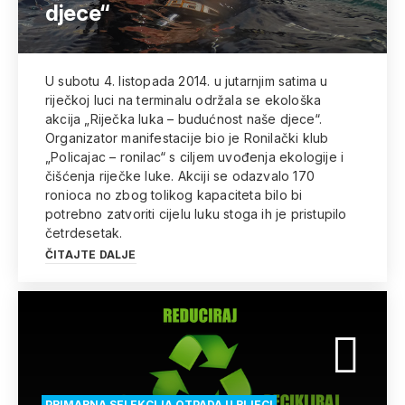
djece“
U subotu 4. listopada 2014. u jutarnjim satima u
riječkoj luci na terminalu održala se ekološka
akcija „Riječka luka – budućnost naše djece“.
Organizator manifestacije bio je Ronilački klub
„Policajac – ronilac“ s ciljem uvođenja ekologije i
čišćenja riječke luke. Akciji se odazvalo 170
ronioca no zbog tolikog kapaciteta bilo bi
potrebno zatvoriti cijelu luku stoga ih je pristupilo
četrdesetak.
ČITAJTE DALJE
PRIMARNA SELEKCIJA OTPADA U RIJECI