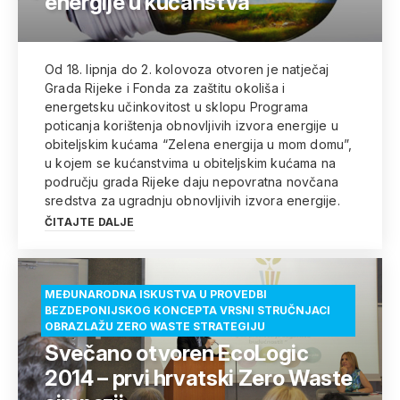
energije u kućanstva
Od 18. lipnja do 2. kolovoza otvoren je natječaj
Grada Rijeke i Fonda za zaštitu okoliša i
energetsku učinkovitost u sklopu Programa
poticanja korištenja obnovljivih izvora energije u
obiteljskim kućama “Zelena energija u mom domu”,
u kojem se kućanstvima u obiteljskim kućama na
području grada Rijeke daju nepovratna novčana
sredstva za ugradnju obnovljivih izvora energije.
ČITAJTE DALJE
MEĐUNARODNA ISKUSTVA U PROVEDBI
BEZDEPONIJSKOG KONCEPTA VRSNI STRUČNJACI
OBRAZLAŽU ZERO WASTE STRATEGIJU
Svečano otvoren EcoLogic
2014 – prvi hrvatski Zero Waste