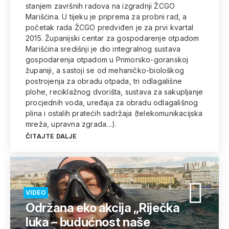
stanjem završnih radova na izgradnji ŽCGO
Marišćina. U tijeku je priprema za probni rad, a
početak rada ŽCGO predviđen je za prvi kvartal
2015. Županijski centar za gospodarenje otpadom
Marišćina središnji je dio integralnog sustava
gospodarenja otpadom u Primorsko-goranskoj
županiji, a sastoji se od mehaničko-biološkog
postrojenja za obradu otpada, tri odlagališne
plohe, reciklažnog dvorišta, sustava za sakupljanje
procjednih voda, uređaja za obradu odlagališnog
plina i ostalih pratećih sadržaja (telekomunikacijska
mreža, upravna zgrada…).
ČITAJTE DALJE
VIDEO
Održana eko akcija „Riječka
luka – budućnost naše