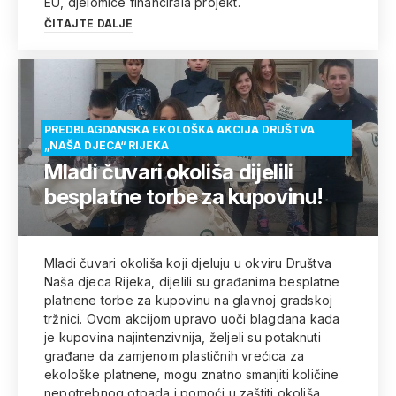
EU, djelomice financirala projekt.
ČITAJTE DALJE
PREDBLAGDANSKA EKOLOŠKA AKCIJA DRUŠTVA
„NAŠA DJECA“ RIJEKA
Mladi čuvari okoliša dijelili
besplatne torbe za kupovinu!
Mladi čuvari okoliša koji djeluju u okviru Društva
Naša djeca Rijeka, dijelili su građanima besplatne
platnene torbe za kupovinu na glavnoj gradskoj
tržnici. Ovom akcijom upravo uoči blagdana kada
je kupovina najintenzivnija, željeli su potaknuti
građane da zamjenom plastičnih vrećica za
ekološke platnene, mogu znatno smanjiti količine
nepotrebnog otpada i pomoći u zaštiti okoliša.