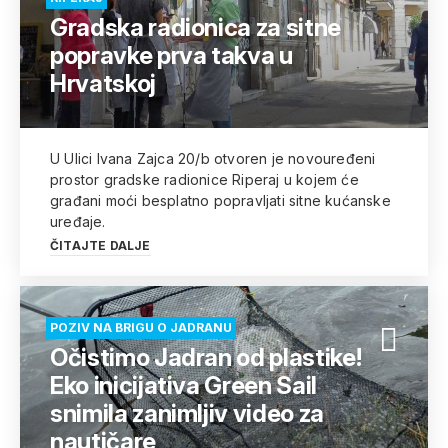
Gradska radionica za sitne
popravke prva takva u
Hrvatskoj
U Ulici Ivana Zajca 20/b otvoren je novouređeni
prostor gradske radionice Riperaj u kojem će
građani moći besplatno popravljati sitne kućanske
uređaje.
ČITAJTE DALJE
POZIV NA BRIGU O JADRANU
Očistimo Jadran od plastike!
Eko inicijativa Green Sail
snimila zanimljiv video za
nautičare