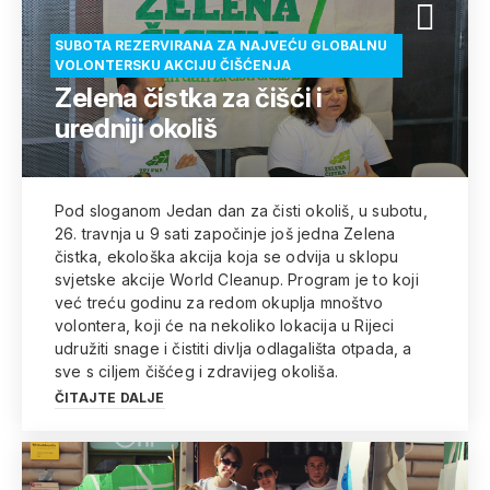
SUBOTA REZERVIRANA ZA NAJVEĆU GLOBALNU
VOLONTERSKU AKCIJU ČIŠĆENJA
Zelena čistka za čišći i
uredniji okoliš
Pod sloganom Jedan dan za čisti okoliš, u subotu,
26. travnja u 9 sati započinje još jedna Zelena
čistka, ekološka akcija koja se odvija u sklopu
svjetske akcije World Cleanup. Program je to koji
već treću godinu za redom okuplja mnoštvo
volontera, koji će na nekoliko lokacija u Rijeci
udružiti snage i čistiti divlja odlagališta otpada, a
sve s ciljem čišćeg i zdravijeg okoliša.
ČITAJTE DALJE