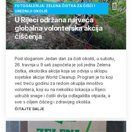
FOTOGALERIJA: ZELENA ČISTKA ZA ČIŠĆI I
UREDNIJI OKOLIŠ
U Rijeci održana najveća
globalna volonterska akcija
čišćenja
Pod sloganom Jedan dan za čisti okoliš, u subotu,
26. travnja u 9 sati započela je još jedna Zelena
čistka, ekološka akcija koja se odvija u sklopu
svjetske akcije World Cleanup. Program je to koji
već treću godinu za redom okuplja mnoštvo
volontera, koji su na nekoliko lokacija u Rijeci
udružili snage i čistili divlja odlagališta otpada, a
sve s ciljem čišćeg i zdravijeg okoliša.
ČITAJTE DALJE