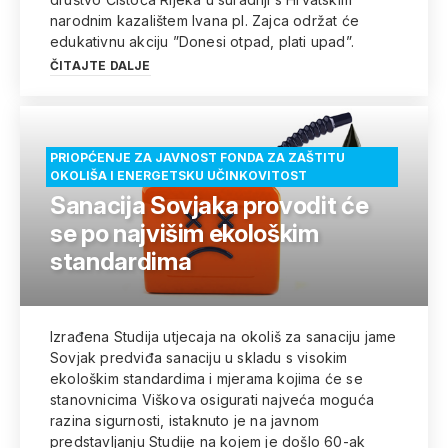
narodnim kazalištem Ivana pl. Zajca održat će
edukativnu akciju ”Donesi otpad, plati upad”.
ČITAJTE DALJE
PRIOPĆENJE ZA JAVNOST FONDA ZA ZAŠTITU
OKOLIŠA I ENERGETSKU UČINKOVITOST
Sanacija Sovjaka provodit će
se po najvišim ekološkim
standardima
Izrađena Studija utjecaja na okoliš za sanaciju jame
Sovjak predviđa sanaciju u skladu s visokim
ekološkim standardima i mjerama kojima će se
stanovnicima Viškova osigurati najveća moguća
razina sigurnosti, istaknuto je na javnom
predstavljanju Studije na kojem je došlo 60-ak