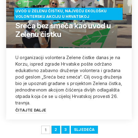
UVOD U ZELENU ČISTKU, NAJVEĆU EKOLOŠKU
VOLONTERSKU AKCIJU U HRVATSKOJ
Sreća bez smeća kao uvod u
Zelenu čistku
U organizaciji volontera Zelene čistke danas je na
Korzu, ispred zgrade Hrvatske pošte održano
edukativno zabavno druženje volontera i građana
pod geslom „Sreća bez smeća“. Cilj ovog druženja
bio je upoznati građane s projektom Zelena čistka,
jednodnevnom akcijom čišćenja divljih odlagališta
otpada koja će se u cijeloj Hrvatskoj provesti 26.
travnja.
ČITAJTE DALJE
2
3
SLJEDEĆA
1