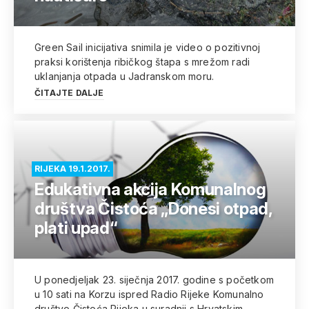
Green Sail inicijativa snimila je video o pozitivnoj
praksi korištenja ribičkog štapa s mrežom radi
uklanjanja otpada u Jadranskom moru.
ČITAJTE DALJE
RIJEKA 19.1.2017.
Edukativna akcija Komunalnog
društva Čistoća „Donesi otpad,
plati upad“
U ponedjeljak 23. siječnja 2017. godine s početkom
u 10 sati na Korzu ispred Radio Rijeke Komunalno
društvo Čistoća Rijeka u suradnji s Hrvatskim