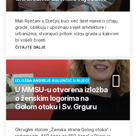
Mali Riječani u Dječjoj kući već šest mjeseci crtaju,
grade, oblikuju i upoznaju svijet arhitekture i
urbanizma, stvarajući pritom viziju grada u kakvom
bi voljeli živjeti.
ČITAJTE DALJE
IZLOŽBA ANDREJE KULUNČIĆ U RIJECI
U MMSU-u otvorena izložba
o ženskim logorima na
Golom otoku i Sv. Grguru
Okruglim stolom „Ženska strana Golog otoka“ i
radionicom „850 žena za 850 žena“ u Rijeci je