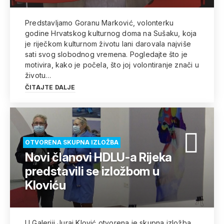
Predstavljamo Goranu Marković, volonterku
godine Hrvatskog kulturnog doma na Sušaku, koja
je riječkom kulturnom životu lani darovala najviše
sati svog slobodnog vremena. Pogledajte što je
motivira, kako je počela, što joj volontiranje znači u
životu…
ČITAJTE DALJE
OTVORENA SKUPNA IZLOŽBA
Novi članovi HDLU-a Rijeka
predstavili se izložbom u
Kloviću
U Galeriji Juraj Klović otvorena je skupna izložba