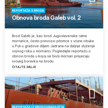
REPORTAŽA S BRODA
Obnova broda Galeb vol. 2
Brod Galeb je, kao brod Jugoslavenske ratne
mornarice, često prevozio pitomce s vojne obuke
u Puli u gradove diljem Jadrana na daljnje služenje
vojnog roka u mornarici. Pogledajte reportažu o
obnovi broda u kojoj se bivši mornari prisjećaju
svojeg boravka na brodu.
ČITAJTE DALJE
REPORTAŽA IZ BRODOGRADILIŠTA