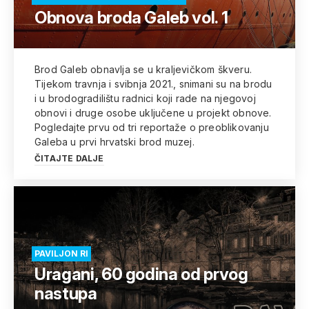
Obnova broda Galeb vol. 1
Brod Galeb obnavlja se u kraljevičkom škveru.
Tijekom travnja i svibnja 2021., snimani su na brodu
i u brodogradilištu radnici koji rade na njegovoj
obnovi i druge osobe uključene u projekt obnove.
Pogledajte prvu od tri reportaže o preoblikovanju
Galeba u prvi hrvatski brod muzej.
ČITAJTE DALJE
PAVILJON RI
Uragani, 60 godina od prvog
nastupa