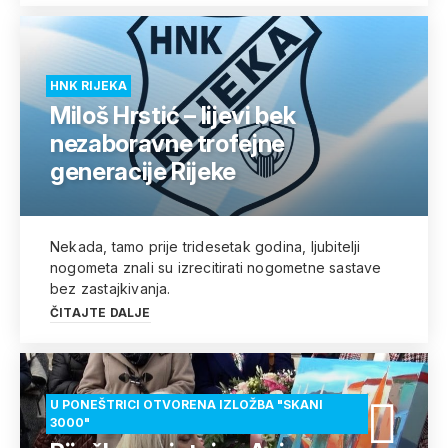
HNK RIJEKA
Miloš Hrstić – lijevi bek
nezaboravne trofejne
generacije Rijeke
Nekada, tamo prije tridesetak godina, ljubitelji
nogometa znali su izrecitirati nogometne sastave
bez zastajkivanja.
ČITAJTE DALJE
U PONEŠTRICI OTVORENA IZLOŽBA "SKANI
3000"