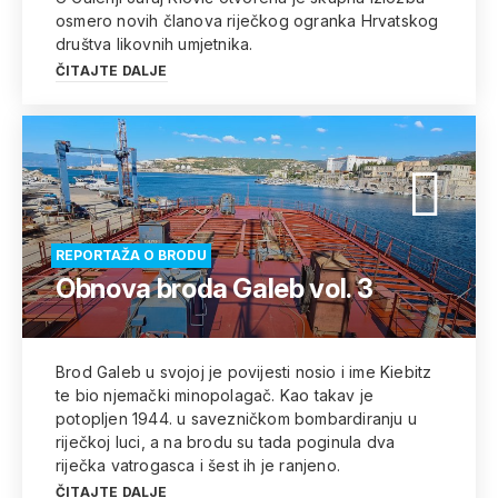
osmero novih članova riječkog ogranka Hrvatskog
društva likovnih umjetnika.
ČITAJTE DALJE
REPORTAŽA O BRODU
Obnova broda Galeb vol. 3
Brod Galeb u svojoj je povijesti nosio i ime Kiebitz
te bio njemački minopolagač. Kao takav je
potopljen 1944. u savezničkom bombardiranju u
riječkoj luci, a na brodu su tada poginula dva
riječka vatrogasca i šest ih je ranjeno.
ČITAJTE DALJE