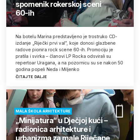
spomenik rokerskoj sceni
60-ih
Na botelu Marina predstavljeno je trostruko CD-
izdanje „Riječki prvi val”, koje donosi glazbene
radove pionira rock scene 60-ih. Promociju je
pratila i svirka – članovi LP Rocka odsvirali su
repertoar Uragana, a na pozornicu su se nakon 50
godina popeli Neda i Miljenko
ČITAJTE DALJE
MALA ŠKOLA ARHITEKTURE
„Minijatura“ u Dječjoj kući –
radionica arhitekture i
urbanizma za male Riječane