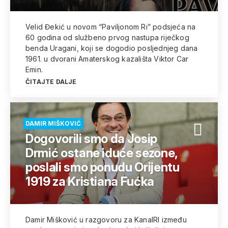
Velid Đekić u novom “Paviljonom Ri” podsjeća na
60 godina od službeno prvog nastupa riječkog
benda Uragani, koji se dogodio posljednjeg dana
1961. u dvorani Amaterskog kazališta Viktor Car
Emin.
ČITAJTE DALJE
DAMIR MIŠKOVIĆ
Dogovorili smo da Josip
Drmić ostane iduće sezone,
poslali smo ponudu Orijentu
1919 za Kristiana Fućka
Damir Mišković u razgovoru za KanalRI između