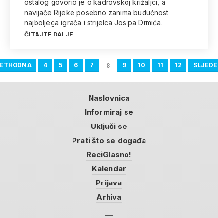
ostalog govorio je o kadrovskoj križaljci, a
navijače Rijeke posebno zanima budućnost
najboljega igrača i strijelca Josipa Drmića.
ČITAJTE DALJE
RETHODNA
4
5
6
7
9
10
11
12
SLJED
8
Naslovnica
Informiraj se
Uključi se
Prati što se događa
ReciGlasno!
Kalendar
Prijava
Arhiva