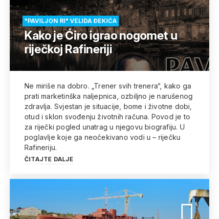
"PAVILJON RI" VELIDA ĐEKIĆA
Kako je Ćiro igrao nogomet u
riječkoj Rafineriji
Ne miriše na dobro. „Trener svih trenera“, kako ga
prati marketinška naljepnica, ozbiljno je narušenog
zdravlja. Svjestan je situacije, bome i životne dobi,
otud i sklon svođenju životnih računa. Povod je to
za riječki pogled unatrag u njegovu biografiju. U
poglavlje koje ga neočekivano vodi u – riječku
Rafineriju.
ČITAJTE DALJE