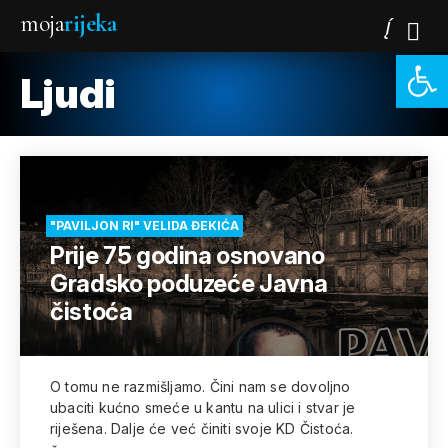
moja
rijeka
Open 
Ljudi
"PAVILJON RI" VELIDA ĐEKIĆA
Prije 75 godina osnovano
Gradsko poduzeće Javna
čistoća
O tomu ne razmišljamo. Čini nam se dovoljno
ubaciti kućno smeće u kantu na ulici i stvar je
riješena. Dalje će već činiti svoje KD Čistoća.