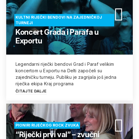
KULTNI RIJEČKI BENDOVI NA ZAJEDNIČKOJ
TURNEJI
Koncert Grada i Parafa u
Exportu
Legendarni riječki bendovi Grad i Paraf velikim
koncertom u Exportu na Delti započeli su
zajedničku turneju. Publiku je zagrijala još jedna
riječka ekipa Kraj programa
ČITAJTE DALJE
PIONIRI RIJEČKOG ROCK ZVUKA
“Riječki prvi val” – zvučni