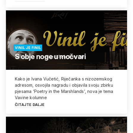
VINIL JE FINIL
S obje noge u močvari
Kako je Ivana Vučetić, Riječanka s nizozemskog
adresom, osvojila nagradu i objavila svoju zbirku
pjesama ‘Poetry in the Marshlands’, nova je tema
Vavine kolumne
ČITAJTE DALJE