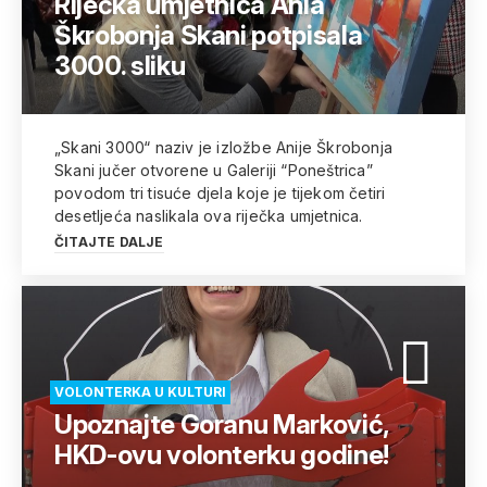
Riječka umjetnica Ania
Škrobonja Skani potpisala
3000. sliku
„Skani 3000“ naziv je izložbe Anije Škrobonja
Skani jučer otvorene u Galeriji “Poneštrica”
povodom tri tisuće djela koje je tijekom četiri
desetljeća naslikala ova riječka umjetnica.
ČITAJTE DALJE
VOLONTERKA U KULTURI
Upoznajte Goranu Marković,
HKD-ovu volonterku godine!