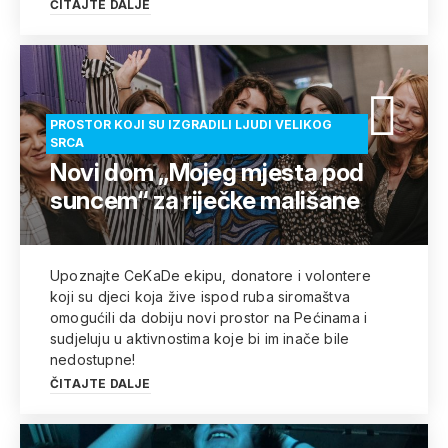
ČITAJTE DALJE
PROSTOR KOJI SU IZGRADILI LJUDI VELIKOG
SRCA
Novi dom „Mojeg mjesta pod
suncem“ za riječke mališane
Upoznajte CeKaDe ekipu, donatore i volontere
koji su djeci koja žive ispod ruba siromaštva
omogućili da dobiju novi prostor na Pećinama i
sudjeluju u aktivnostima koje bi im inače bile
nedostupne!
ČITAJTE DALJE