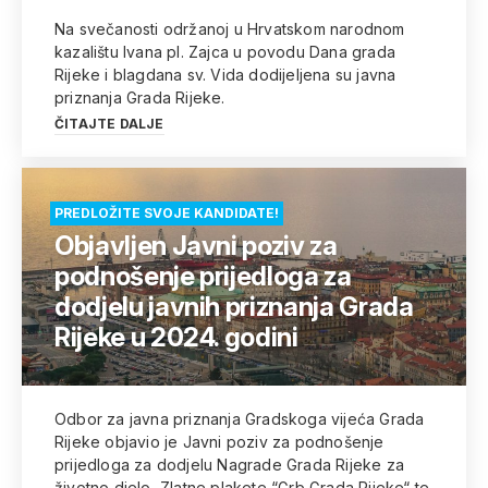
Na svečanosti održanoj u Hrvatskom narodnom
kazalištu Ivana pl. Zajca u povodu Dana grada
Rijeke i blagdana sv. Vida dodijeljena su javna
priznanja Grada Rijeke.
ČITAJTE DALJE
PREDLOŽITE SVOJE KANDIDATE!
Objavljen Javni poziv za
podnošenje prijedloga za
dodjelu javnih priznanja Grada
Rijeke u 2024. godini
Odbor za javna priznanja Gradskoga vijeća Grada
Rijeke objavio je Javni poziv za podnošenje
prijedloga za dodjelu Nagrade Grada Rijeke za
životno djelo, Zlatne plakete “Grb Grada Rijeke“ te