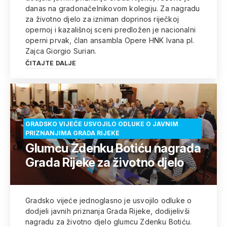
danas na gradonačelnikovom kolegiju. Za nagradu
za životno djelo za izniman doprinos riječkoj
opernoj i kazališnoj sceni predložen je nacionalni
operni prvak, član ansambla Opere HNK Ivana pl.
Zajca Giorgio Surian.
ČITAJTE DALJE
GRADSKO VIJEĆE USVOJILO ODLUKE O JAVNIM
PRIZNANJIMA GRADA RIJEKE
Glumcu Zdenku Botiću nagrada
Grada Rijeke za životno djelo
Gradsko vijeće jednoglasno je usvojilo odluke o
dodjeli javnih priznanja Grada Rijeke, dodijelivši
nagradu za životno djelo glumcu Zdenku Botiću.