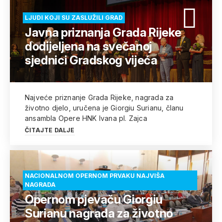
LJUDI KOJI SU ZASLUŽILI GRAD
Javna priznanja Grada Rijeke
dodijeljena na svečanoj
sjednici Gradskog vijeća
Najveće priznanje Grada Rijeke, nagrada za
životno djelo, uručena je Giorgiu Surianu, članu
ansambla Opere HNK Ivana pl. Zajca
ČITAJTE DALJE
NACIONALNOM OPERNOM PRVAKU NAJVIŠA
NAGRADA
Opernom pjevaču Giorgiu
Surianu nagrada za životno