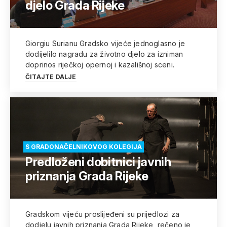
djelo Grada Rijeke
Giorgiu Surianu Gradsko vijeće jednoglasno je
dodijelilo nagradu za životno djelo za izniman
doprinos riječkoj opernoj i kazališnoj sceni.
ČITAJTE DALJE
S GRADONAČELNIKOVOG KOLEGIJA
Predloženi dobitnici javnih
priznanja Grada Rijeke
Gradskom vijeću proslijeđeni su prijedlozi za
dodjelu javnih priznanja Grada Rijeke, rečeno je