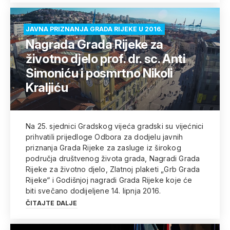
JAVNA PRIZNANJA GRADA RIJEKE U 2016.
Nagrada Grada Rijeke za
životno djelo prof. dr. sc. Anti
Simoniću i posmrtno Nikoli
Kraljiću
Na 25. sjednici Gradskog vijeća gradski su vijećnici
prihvatili prijedloge Odbora za dodjelu javnih
priznanja Grada Rijeke za zasluge iz širokog
područja društvenog života grada, Nagradi Grada
Rijeke za životno djelo, Zlatnoj plaketi „Grb Grada
Rijeke“ i Godišnjoj nagradi Grada Rijeke koje će
biti svečano dodijeljene 14. lipnja 2016.
ČITAJTE DALJE