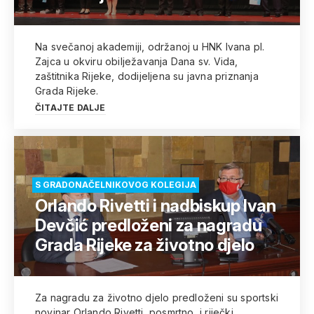
Na svečanoj akademiji, održanoj u HNK Ivana pl.
Zajca u okviru obilježavanja Dana sv. Vida,
zaštitnika Rijeke, dodijeljena su javna priznanja
Grada Rijeke.
ČITAJTE DALJE
S GRADONAČELNIKOVOG KOLEGIJA
Orlando Rivetti i nadbiskup Ivan
Devčić predloženi za nagradu
Grada Rijeke za životno djelo
Za nagradu za životno djelo predloženi su sportski
novinar Orlando Rivetti, posmrtno, i riječki