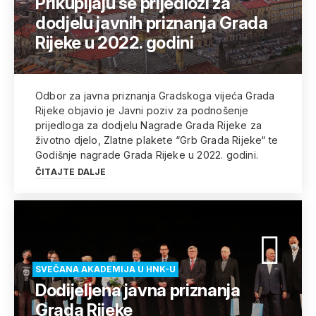
Prikupljaju se prijedlozi za
dodjelu javnih priznanja Grada
Rijeke u 2022. godini
Odbor za javna priznanja Gradskoga vijeća Grada
Rijeke objavio je Javni poziv za podnošenje
prijedloga za dodjelu Nagrade Grada Rijeke za
životno djelo, Zlatne plakete “Grb Grada Rijeke“ te
Godišnje nagrade Grada Rijeke u 2022. godini.
ČITAJTE DALJE
SVEČANA AKADEMIJA U HNK-U
Dodijeljena javna priznanja
Grada Rijeke