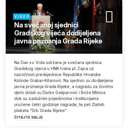
V I D E O
Na svečanoj sjednici
Gradskog vijeća dodijeljena
javna priznanja Grada Rijeke
Na Dan sv. Vida održana je svečana sjednica
Gradskog vijeća u HNK Ivana pl. Zajca uz
nazočnost predsjednice Republike Hrvatske
Kolinde Grabar-Kitarović. Na sjednici su dodijeljena
javna priznanja Grada Rijeke, a nagradu za životno
djelo dobili su Darko Gašparović i Bože Mimica
dok su zaslužnim pojedincima i institucijama
uručene četiri godišnje nagrade, te pet Zlatnih
plaketa “Grb Grada Rijeke”.
ČITAJTE DALJE