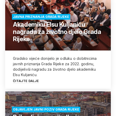
JAVNA PRIZNANJA GRADA RIJEKE
Akademiku Elsu Kuljaniću
nagrada za životno djelo Grada
Rijeke
Gradsko vijeće donijelo je odluku o dobitnicima
javnih priznanja Grada Rijeke za 2022. godinu,
dodijelivši nagradu za životno djelo akademiku
Elsu Kuljaniću.
ČITAJTE DALJE
OBJAVLJEN JAVNI POZIV GRADA RIJEKE