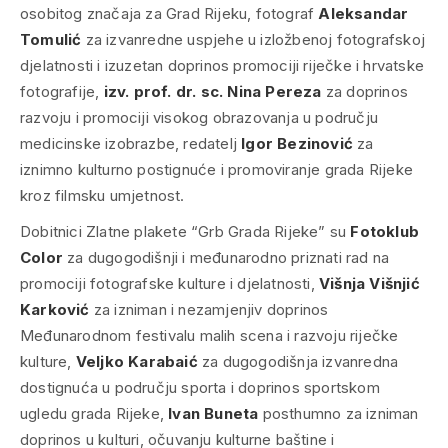
osobitog značaja za Grad Rijeku, fotograf
Aleksandar
Tomulić
za izvanredne uspjehe u izložbenoj fotografskoj
djelatnosti i izuzetan doprinos promociji riječke i hrvatske
fotografije,
izv. prof. dr. sc. Nina Pereza
za doprinos
razvoju i promociji visokog obrazovanja u području
medicinske izobrazbe, redatelj
Igor Bezinović
za
iznimno kulturno postignuće i promoviranje grada Rijeke
kroz filmsku umjetnost.
Dobitnici Zlatne plakete “Grb Grada Rijeke” su
Fotoklub
Color
za dugogodišnji i međunarodno priznati rad na
promociji fotografske kulture i djelatnosti,
Višnja Višnjić
Karković
za izniman i nezamjenjiv doprinos
Međunarodnom festivalu malih scena i razvoju riječke
kulture,
Veljko Karabaić
za dugogodišnja izvanredna
dostignuća u području sporta i doprinos sportskom
ugledu grada Rijeke,
Ivan Buneta
posthumno za izniman
doprinos u kulturi, očuvanju kulturne baštine i