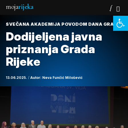
moja
rijeka
Open 
SVEČANA AKADEMIJA POVODOM DANA GRADA
Dodijeljena javna
priznanja Grada
Rijeke
13.06.2025.
Autor:
Neva Funčić Milošević