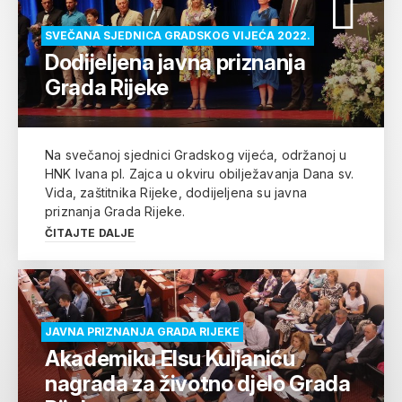
SVEČANA SJEDNICA GRADSKOG VIJEĆA 2022.
Dodijeljena javna priznanja
Grada Rijeke
Na svečanoj sjednici Gradskog vijeća, održanoj u
HNK Ivana pl. Zajca u okviru obilježavanja Dana sv.
Vida, zaštitnika Rijeke, dodijeljena su javna
priznanja Grada Rijeke.
ČITAJTE DALJE
JAVNA PRIZNANJA GRADA RIJEKE
Akademiku Elsu Kuljaniću
nagrada za životno djelo Grada