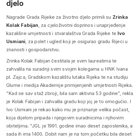
djelo
Nagrade Grada Rijeke za životno djelo primili su
Zrinka
Kolak Fabijan
, za cjeloživotni doprinos i unaprjeđenje
kazališne umjetnosti i stvaralaštva Grada Rijeke te
Ivo
Usmiani
, za polet i ugled koji je osigurao gradu Rijeci u
znanosti i gospodarstvu.
Zrinka Kolak Fabijan čestitala je svim laureatima te
zahvalila na suradnji svim svojim kolegama u HNK Ivana
pl. Zajca, Gradskom kazalištu lutaka Rijeka te na studiju
Glume i medija Akademije primijenjenih umjetnosti Rijeka.
“Kad se sav staž zbroji, bila sam aktivna 53 godine”, rekla
je Kolak Fabijan i zahvalila gradu koji joj je to omogućio. I
Ivo Usmiani je rekao kako mu je priznanje velika počast,
koja dijelom pripada i njegovim suradnicima i njihovim
obiteljima. “JGL je 1991. godine imao deset zaposlenika, a
sada ih ima 1400. Dobit nam je na tom početku bila deset