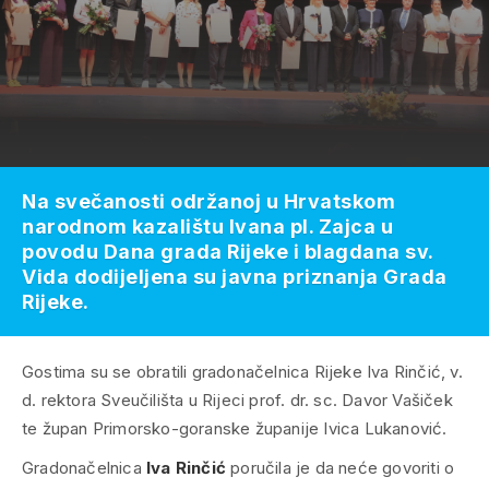
Na svečanosti održanoj u Hrvatskom
narodnom kazalištu Ivana pl. Zajca u
povodu Dana grada Rijeke i blagdana sv.
Vida dodijeljena su javna priznanja Grada
Rijeke.
Gostima su se obratili gradonačelnica Rijeke Iva Rinčić, v.
d. rektora Sveučilišta u Rijeci prof. dr. sc. Davor Vašiček
te župan Primorsko-goranske županije Ivica Lukanović.
Gradonačelnica
Iva Rinčić
poručila je da neće govoriti o