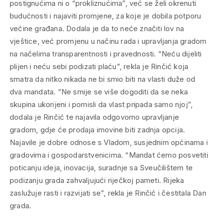
postignućima ni o “prokliznućima”, već se želi okrenuti
budućnosti i najaviti promjene, za koje je dobila potporu
većine građana. Dodala je da to neće značiti lov na
vještice, već promjenu u načinu rada i upravljanja gradom
na načelima transparentnosti i pravednosti. “Neću dijeliti
plijen i neću sebi podizati plaću”, rekla je Rinčić koja
smatra da nitko nikada ne bi smio biti na vlasti duže od
dva mandata. “Ne smije se više dogoditi da se neka
skupina ukorijeni i pomisli da vlast pripada samo njoj”,
dodala je Rinčić te najavila odgovorno upravljanje
gradom, gdje će prodaja imovine biti zadnja opcija.
Najavile je dobre odnose s Vladom, susjednim općinama i
gradovima i gospodarstvenicima. “Mandat ćemo posvetiti
poticanju ideja, inovacija, suradnje sa Sveučilištem te
podizanju grada zahvaljujući riječkoj pameti. Rijeka
zaslužuje rasti i razvijati se”, rekla je Rinčić i čestitala Dan
grada.