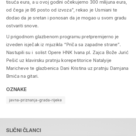
tisuća eura, a u ovoj godini očekujemo 300 milijuna eura,
od čega je 86 posto od izvoza”, rekao je Usmiani te
dodao da je sretan i ponosan da je mogao u svom gradu
ostvariti snove.
U prigodnom glazbenom programu pretpremijerno je
izveden isječak iz mjuzikla “Priča sa zapadne strane”.
Nastupili su i solist Opere HNK Ivana pl. Zajca Bože Jurić
Pešić uz klavirsku pratnju korepetitorice Natalyije
Maricheve te glazbenica Dani Kristina uz pratnju Damjana
Brnića na gitari.
OZNAKE
javna-priznanja-grada-rijeke
SLIČNI ČLANCI