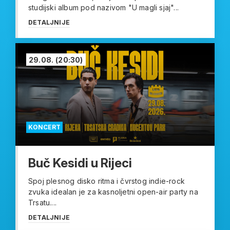
studijski album pod nazivom "U magli sjaj"...
DETALJNIJE
29.08.
(20:30)
KONCERT
Buč Kesidi u Rijeci
Spoj plesnog disko ritma i čvrstog indie-rock
zvuka idealan je za kasnoljetni open-air party na
Trsatu....
DETALJNIJE