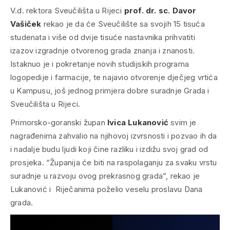
V.d. rektora Sveučilišta u Rijeci
prof. dr. sc. Davor
Vašiček
rekao je da će Sveučilište sa svojih 15 tisuća
studenata i više od dvije tisuće nastavnika prihvatiti
izazov izgradnje otvorenog grada znanja i znanosti.
Istaknuo je i pokretanje novih studijskih programa
logopedije i farmacije, te najavio otvorenje dječjeg vrtića
u Kampusu, još jednog primjera dobre suradnje Grada i
Sveučilišta u Rijeci.
Primorsko-goranski župan
Ivica Lukanović
svim je
nagrađenima zahvalio na njihovoj izvrsnosti i pozvao ih da
i nadalje budu ljudi koji čine razliku i izdižu svoj grad od
prosjeka. “Županija će biti na raspolaganju za svaku vrstu
suradnje u razvoju ovog prekrasnog grada”, rekao je
Lukanović i Riječanima poželio veselu proslavu Dana
grada.