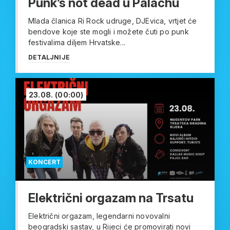
Punk’s not dead u Palachu
Mlada članica Ri Rock udruge, DJEvica, vrtjet će
bendove koje ste mogli i možete čuti po punk
festivalima diljem Hrvatske...
DETALJNIJE
23.08.
(00:00)
KONCERT
Električni orgazam na Trsatu
Električni orgazam, legendarni novovalni
beogradski sastav, u Rijeci će promovirati novi