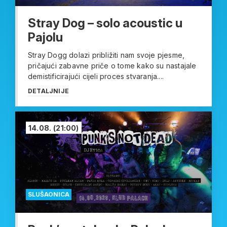
Stray Dog – solo acoustic u
Pajolu
Stray Dogg dolazi približiti nam svoje pjesme,
pričajući zabavne priče o tome kako su nastajale
demistificirajući cijeli proces stvaranja....
DETALJNIJE
14.08.
(21:00)
SLUŠAONICA