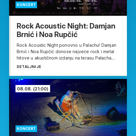
KONCERT
Rock Acoustic Night: Damjan
Brnić i Noa Rupčić
Rock Acoustic Night ponovno u Palachu! Damjan
Brnić i Noa Rupčić donose najveće rock i metal
hitove u akustičnom izdanju na terasu Palacha....
DETALJNIJE
08.08.
(21:00)
KONCERT