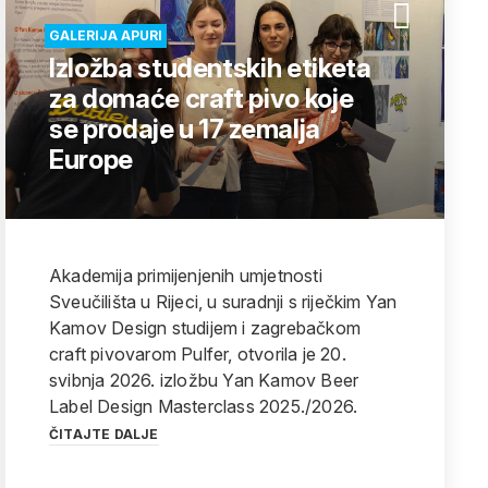
GALERIJA APURI
Izložba studentskih etiketa
za domaće craft pivo koje
se prodaje u 17 zemalja
Europe
Akademija primijenjenih umjetnosti
Sveučilišta u Rijeci, u suradnji s riječkim Yan
Kamov Design studijem i zagrebačkom
craft pivovarom Pulfer, otvorila je 20.
svibnja 2026. izložbu Yan Kamov Beer
Label Design Masterclass 2025./2026.
ČITAJTE DALJE