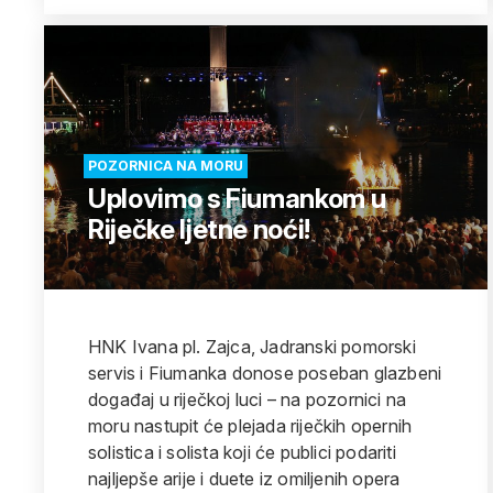
POZORNICA NA MORU
Uplovimo s Fiumankom u
Riječke ljetne noći!
HNK Ivana pl. Zajca, Jadranski pomorski
servis i Fiumanka donose poseban glazbeni
događaj u riječkoj luci – na pozornici na
moru nastupit će plejada riječkih opernih
solistica i solista koji će publici podariti
najljepše arije i duete iz omiljenih opera