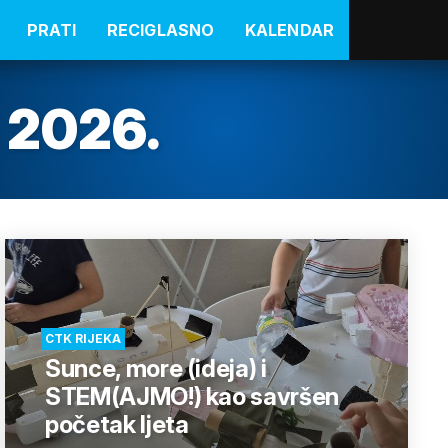
PRATI
RECIGLASNO
KALENDAR
 2026.
CTK RIJEKA
Sunce, more (ideja) i
STEM(AJMO!) kao savršen
početak ljeta