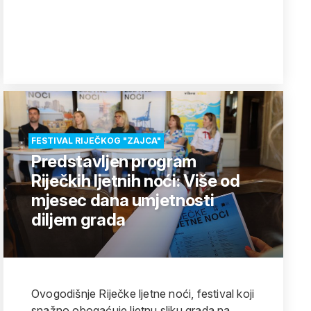
FESTIVAL RIJEČKOG "ZAJCA"
Predstavljen program
Riječkih ljetnih noći: Više od
mjesec dana umjetnosti
diljem grada
Ovogodišnje Riječke ljetne noći, festival koji
snažno obogaćuje ljetnu sliku grada na