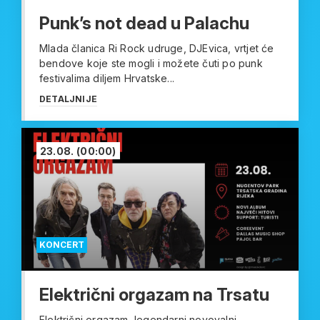
Punk’s not dead u Palachu
Mlada članica Ri Rock udruge, DJEvica, vrtjet će
bendove koje ste mogli i možete čuti po punk
festivalima diljem Hrvatske...
DETALJNIJE
23.08.
(00:00)
KONCERT
Električni orgazam na Trsatu
Električni orgazam, legendarni novovalni