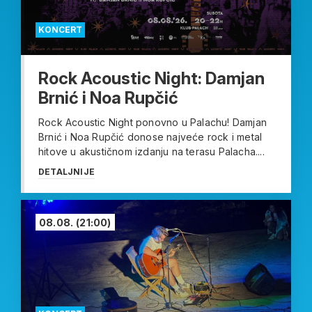
KONCERT
Rock Acoustic Night: Damjan
Brnić i Noa Rupčić
Rock Acoustic Night ponovno u Palachu! Damjan
Brnić i Noa Rupčić donose najveće rock i metal
hitove u akustičnom izdanju na terasu Palacha....
DETALJNIJE
08.08.
(21:00)