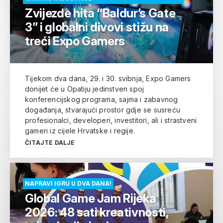
Zvijezde hita “Baldur’s Gate
3” i globalni divovi stižu na
treći Expo Gamers
Tijekom dva dana, 29. i 30. svibnja, Expo Gamers
donijet će u Opatiju jedinstven spoj
konferencijskog programa, sajma i zabavnog
događanja, stvarajući prostor gdje se susreću
profesionalci, developeri, investitori, ali i strastveni
gameri iz cijele Hrvatske i regije.
ČITAJTE DALJE
NAPRAVI IGRU U DVA DANA!
Global Game Jam Rijeka
2026: 48 sati kreativnosti,