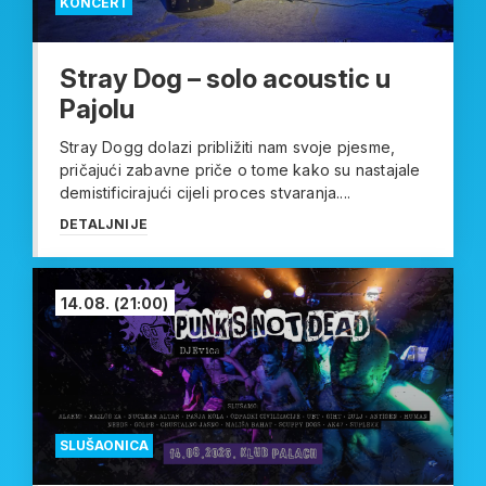
KONCERT
Stray Dog – solo acoustic u
Pajolu
Stray Dogg dolazi približiti nam svoje pjesme,
pričajući zabavne priče o tome kako su nastajale
demistificirajući cijeli proces stvaranja....
DETALJNIJE
14.08.
(21:00)
SLUŠAONICA