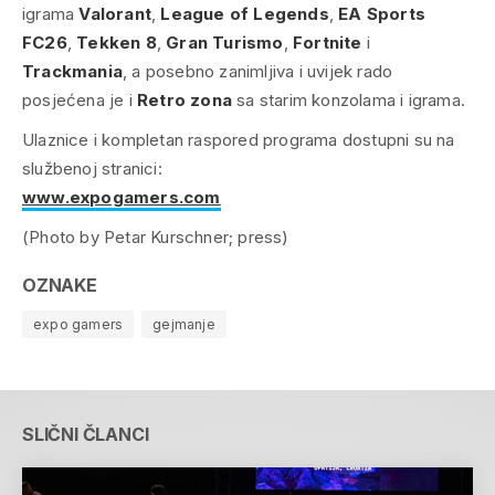
igrama
Valorant
,
League of Legends
,
EA Sports
FC26
,
Tekken 8
,
Gran Turismo
,
Fortnite
i
Trackmania
, a posebno zanimljiva i uvijek rado
posjećena je i
Retro zona
sa starim konzolama i igrama.
Ulaznice i kompletan raspored programa dostupni su na
službenoj stranici:
www.expogamers.com
(Photo by Petar Kurschner; press)
OZNAKE
expo gamers
gejmanje
SLIČNI ČLANCI