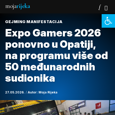
moja
rijeka
Open 
GEJMING MANIFESTACIJA
Expo Gamers 2026
ponovno u Opatiji,
na programu više od
50 međunarodnih
sudionika
27.05.2026.
Autor:
Moja Rijeka