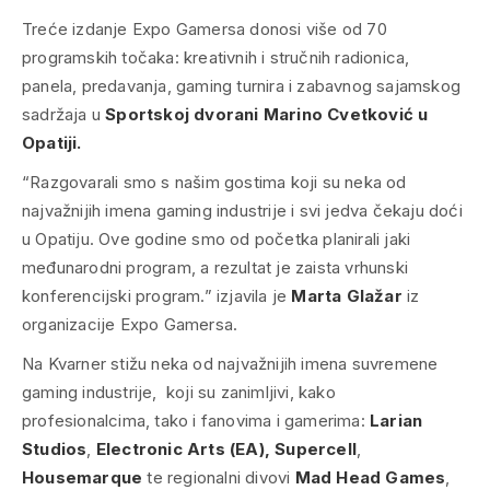
Treće izdanje Expo Gamersa donosi više od 70
programskih točaka: kreativnih i stručnih radionica,
panela, predavanja, gaming turnira i zabavnog sajamskog
sadržaja u
Sportskoj dvorani Marino Cvetković u
Opatiji.
“Razgovarali smo s našim gostima koji su neka od
najvažnijih imena gaming industrije i svi jedva čekaju doći
u Opatiju. Ove godine smo od početka planirali jaki
međunarodni program, a rezultat je zaista vrhunski
konferencijski program.” izjavila je
Marta Glažar
iz
organizacije Expo Gamersa.
Na Kvarner stižu neka od najvažnijih imena suvremene
gaming industrije, koji su zanimljivi, kako
profesionalcima, tako i fanovima i gamerima:
Larian
Studios
,
Electronic Arts (EA),
Supercell
,
Housemarque
te regionalni divovi
Mad Head Games
,