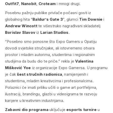
Outfit7
,
Nanobit
,
Croteam
i mnogi drugi.
Posebnu pažnju publike privlače počasni gosti iz
globalnog hita “
Baldur’s Gate 3
”, glumci
Tim Downie
i
Andrew Wincott
te višestruko nagrađivani skladatelj
Borislav Slavov
iz
Larian Studios
.
“Posebno smo ponosne što Expo Gamers u Opatiju
dovodi svjetske stručnjake, ali istovremeno otvara
prostor i mladim autorima, studentima i regionalnim
studijima da budu dio te priče.” rekla je
Valentina
Mišković Yoe
iz organizacije Expo Gamersa. U programu
je čak
šest stručnih radionica
, namijenjenih i
studentima, mladim kreativcima i profesionalcima.
Polaznici će imati priliku učiti o game art portfeljima,
ilustraciji, brandingu, glazbi u videoigrama te razvoju
karijere u kreativnim industrijama.
Zabavni dio programa
uključuje
esports turnire
u