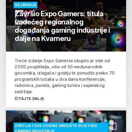
GEJMANJE
Završio Expo Gamers: titula
vodećeg regionalnog
događanja gaming industrije i
dalje na Kvarneru
Treće izdanje Expo Gamersa okupilo je više od
2.000 posjetitelja, više od 50 međunarodnih
govornika, izlagača i gostiju te ponudilo preko 70
programskih točaka u dva dana konferencije,
radionica, panela, gaming turnira i sajamskog
sadržaja.
ČITAJTE DALJE
OPATIJA I OVE GODINE SREDIŠTE SVJETSKE
GAMING INDUSTRIJE