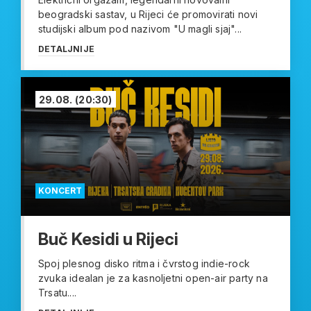
beogradski sastav, u Rijeci će promovirati novi
studijski album pod nazivom "U magli sjaj"...
DETALJNIJE
29.08.
(20:30)
KONCERT
Buč Kesidi u Rijeci
Spoj plesnog disko ritma i čvrstog indie-rock
zvuka idealan je za kasnoljetni open-air party na
Trsatu....