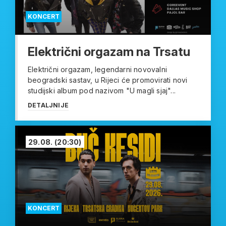
KONCERT
Električni orgazam na Trsatu
Električni orgazam, legendarni novovalni
beogradski sastav, u Rijeci će promovirati novi
studijski album pod nazivom "U magli sjaj"...
DETALJNIJE
29.08.
(20:30)
KONCERT