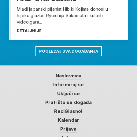
Mladi japanski pijanist Hibiki Kojima donosi u
Rijeku glazbu Ryuichija Sakamota i kultnih
videoigara...
DETALJNIJE
POGLEDAJ SVA DOGAĐANJA
Naslovnica
Informiraj se
Uključi se
Prati što se događa
ReciGlasno!
Kalendar
Prijava