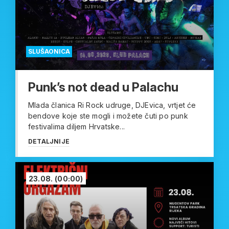
SLUŠAONICA
Punk’s not dead u Palachu
Mlada članica Ri Rock udruge, DJEvica, vrtjet će
bendove koje ste mogli i možete čuti po punk
festivalima diljem Hrvatske...
DETALJNIJE
23.08.
(00:00)