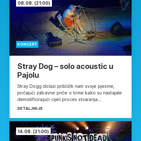
08.08.
(21:00)
KONCERT
Stray Dog – solo acoustic u
Pajolu
Stray Dogg dolazi približiti nam svoje pjesme,
pričajući zabavne priče o tome kako su nastajale
demistificirajući cijeli proces stvaranja....
DETALJNIJE
14.08.
(21:00)