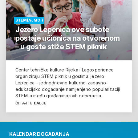
STEM(AJMO!)
Jezero Lepenica ove subote
postaje učionica na otvorenom
– u goste stiže STEM piknik
Centar tehničke kulture Rijeka i Lagoxperience
organiziraju STEM piknik u gostima: jezero
Lepenica – jednodnevno kulturno-zabavno-
edukacijsko događanje namijenjeno popularizaciji
STEM-a među građanima svih generacija.
ČITAJTE DALJE
KALENDAR DOGAĐANJA