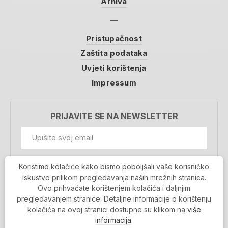
Arhiva
Pristupačnost
Zaštita podataka
Uvjeti korištenja
Impressum
PRIJAVITE SE NA NEWSLETTER
GDPR Information
Koristimo kolačiće kako bismo poboljšali vaše korisničko
Prihvaćam da se moji podaci spremaju u bazu
iskustvo prilikom pregledavanja naših mrežnih stranica.
podataka i koriste u svrhu slanja MojaRijeka
Ovo prihvaćate korištenjem kolačića i daljnjim
newslettera
pregledavanjem stranice. Detaljne informacije o korištenju
MOJARIJEKA NEWSLETTER
kolačića na ovoj stranici dostupne su klikom na
više
PRIJAVI SE
informacija
.