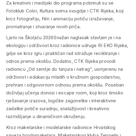
Za kreativni i medijski dio programa pobrinuli su se
Fotoklub Color, Kultura svima svugdje i CTK Rijeka, koji
kroz fotografiju, film i animaciju potiču izražavanje,
promatranje i stvaranje novih priča.
Ljeto na Školjiću 2026Snažan naglasak stavljen je i na
ekologiju i održivost kroz radionice udruge RI EKO Rijeka,
gdje se kroz igru i praktičan rad istražuje recikliranje i
odnos prema okolišu. Dodatno, CTK Rijeka provodi
radionicu „Od zemlje do tanjura i natrag“, usmjerenu na
održivost i edukaciju mladih o kružnom gospodarstvu,
prehrani i odgovornom odnosu prema okolišu. Poseban
doživljaj učenja donosi i escape room, koji kroz timsko
rješavanje izazova, logičke zagonetke i interaktivne
zadatke potiče suradnju, snalažljivost i kreativno
razmišljanje u dinamičnom okruženju.
Kroz maketarske i modelarske radionice Hrvatskog
saveza brodomaketara, Maketarskog kluba Zeppelin i