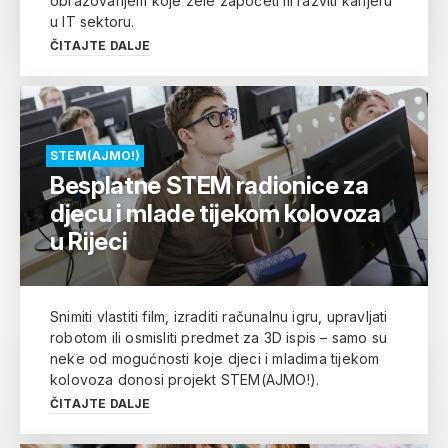
obrazovanjem koje žele započeti ili razviti karijeru
u IT sektoru.
ČITAJTE DALJE
STEM(AJMO!)
Besplatne STEM radionice za
djecu i mlade tijekom kolovoza
u Rijeci
Snimiti vlastiti film, izraditi računalnu igru, upravljati
robotom ili osmisliti predmet za 3D ispis – samo su
neke od mogućnosti koje djeci i mladima tijekom
kolovoza donosi projekt STEM(AJMO!).
ČITAJTE DALJE