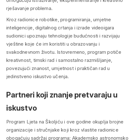
omogućuju istraživanje, eksperimentiranje i kreativno
rješavanje problema.
Kroz radionice robotike, programiranja, umjetne
inteligencije, digitalnog crtanja i izrade videoigara
sudionici upoznaju tehnologije budućnosti i razvijaju
vještine koje će im koristiti u obrazovanju i
svakodnevnom životu. Istovremeno, program potiče
kreativnost, timski rad i samostalno razmišljanje,
povezujući znanost, umjetnost i praktičan rad u
jedinstveno iskustvo učenja.
Partneri koji znanje pretvaraju u
iskustvo
Program Ljeta na Školjiću i ove godine okuplja brojne
organizacije i stručnjake koji kroz vlastite radionice
obogaćuju sadržaj programa: Akademsko astronomsko