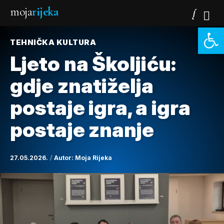
moja
rijeka
Open 
TEHNIČKA KULTURA
Ljeto na Školjiću:
gdje znatiželja
postaje igra, a igra
postaje znanje
27.05.2026.
Autor:
Moja Rijeka