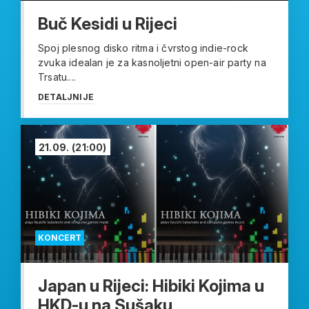
Buč Kesidi u Rijeci
Spoj plesnog disko ritma i čvrstog indie-rock
zvuka idealan je za kasnoljetni open-air party na
Trsatu....
DETALJNIJE
21.09.
(21:00)
KONCERT
Japan u Rijeci: Hibiki Kojima u
HKD-u na Sušaku