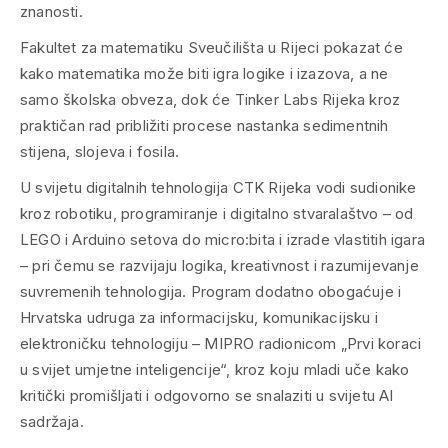
znanosti.
Fakultet za matematiku Sveučilišta u Rijeci pokazat će
kako matematika može biti igra logike i izazova, a ne
samo školska obveza, dok će Tinker Labs Rijeka kroz
praktičan rad približiti procese nastanka sedimentnih
stijena, slojeva i fosila.
U svijetu digitalnih tehnologija CTK Rijeka vodi sudionike
kroz robotiku, programiranje i digitalno stvaralaštvo – od
LEGO i Arduino setova do micro:bita i izrade vlastitih igara
– pri čemu se razvijaju logika, kreativnost i razumijevanje
suvremenih tehnologija. Program dodatno obogaćuje i
Hrvatska udruga za informacijsku, komunikacijsku i
elektroničku tehnologiju – MIPRO radionicom „Prvi koraci
u svijet umjetne inteligencije“, kroz koju mladi uče kako
kritički promišljati i odgovorno se snalaziti u svijetu AI
sadržaja.