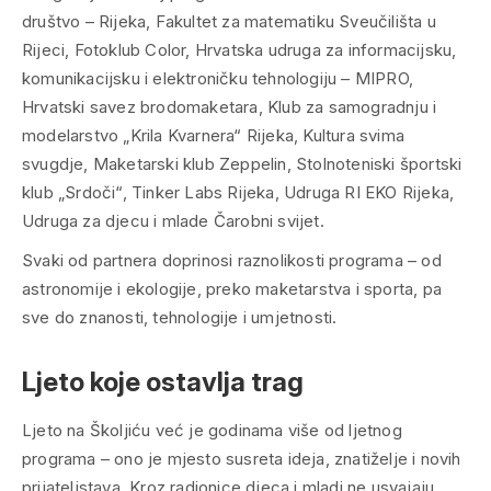
društvo – Rijeka, Fakultet za matematiku Sveučilišta u
Rijeci, Fotoklub Color, Hrvatska udruga za informacijsku,
komunikacijsku i elektroničku tehnologiju – MIPRO,
Hrvatski savez brodomaketara, Klub za samogradnju i
modelarstvo „Krila Kvarnera“ Rijeka, Kultura svima
svugdje, Maketarski klub Zeppelin, Stolnoteniski športski
klub „Srdoči“, Tinker Labs Rijeka, Udruga RI EKO Rijeka,
Udruga za djecu i mlade Čarobni svijet.
Svaki od partnera doprinosi raznolikosti programa – od
astronomije i ekologije, preko maketarstva i sporta, pa
sve do znanosti, tehnologije i umjetnosti.
Ljeto koje ostavlja trag
Ljeto na Školjiću već je godinama više od ljetnog
programa – ono je mjesto susreta ideja, znatiželje i novih
prijateljstava. Kroz radionice djeca i mladi ne usvajaju