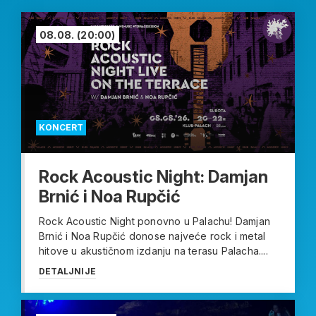
08.08.
(20:00)
KONCERT
Rock Acoustic Night: Damjan
Brnić i Noa Rupčić
Rock Acoustic Night ponovno u Palachu! Damjan
Brnić i Noa Rupčić donose najveće rock i metal
hitove u akustičnom izdanju na terasu Palacha....
DETALJNIJE