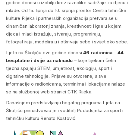
godine donosi u izobilju kroz raznolike sadržaje za djecu i
mlade. Od 15. lipnja do 10. srpnja prostor Centra tehničke
kulture Rijeka i partnerskih organizacija pretvara se u
dinamičan laboratorij znanja, kreativnosti i igre u kojem
djeca i mladi istražuju, stvaraju, programiraju,
fotografiraju, modeliraju i otkrivaju sebe i svijet oko sebe.
Ljeto na Školjiću ove godine donosi
46 radionica – 44
besplatne i dvije uz naknadu
– koje tijekom četiri
tjedna spajaju STEM, umjetnost, ekologiju, sport i
digitalne tehnologije. Prijave su otvorene, a sve
informacije o radionicama, terminima i lokacijama nalaze
se na službenoj web stranici CTK Rijeka.
Današnjem predstavljanju bogatog programa Ljeta na
Školjiću prisustvovao je i voditelj Pododsjeka za sport i
tehničku kulturu Renato Kostović.