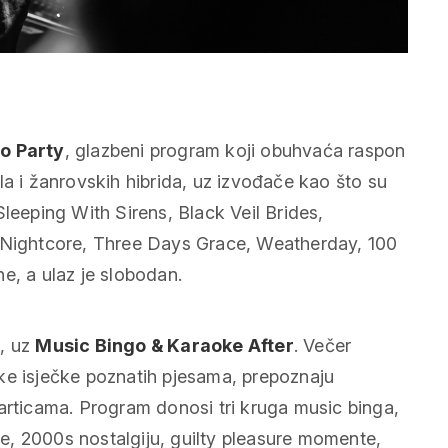
mo Party
, glazbeni program koji obuhvaća raspon
i žanrovskih hibrida, uz izvođače kao što su
eping With Sirens, Black Veil Brides,
, Nightcore, Three Days Grace, Weatherday, 100
e, a ulaz je slobodan.
i
, uz
Music Bingo & Karaoke After
. Večer
ke isječke poznatih pjesama, prepoznaju
articama. Program donosi tri kruga music binga,
ove, 2000s nostalgiju, guilty pleasure momente,