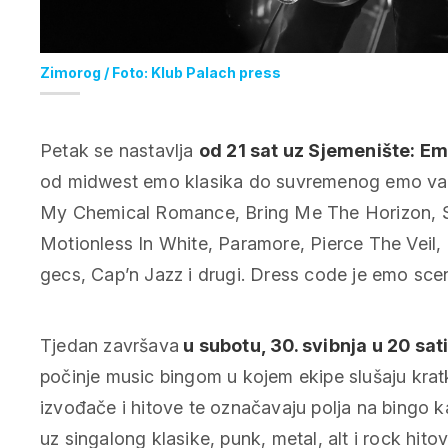
Zimorog / Foto: Klub Palach press
Petak se nastavlja
od 21 sat uz Sjemenište: E
od midwest emo klasika do suvremenog emo vala 
My Chemical Romance, Bring Me The Horizon, Sle
Motionless In White, Paramore, Pierce The Veil
gecs, Cap’n Jazz i drugi. Dress code je emo scen
Tjedan završava
u subotu, 30. svibnja u 20 sat
počinje music bingom u kojem ekipe slušaju krat
izvođače i hitove te označavaju polja na bingo k
uz singalong klasike, punk, metal, alt i rock hit