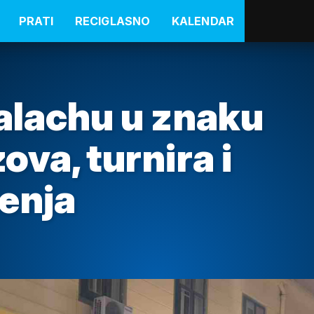
PRATI
RECIGLASNO
KALENDAR
Palachu u znaku
ova, turnira i
enja