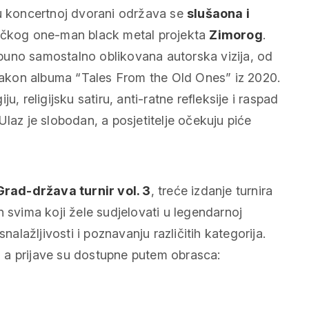
u koncertnoj dvorani održava se
slušaona i
ečkog one-man black metal projekta
Zimorog
.
otpuno samostalno oblikovana autorska vizija, od
 nakon albuma “Tales From the Old Ones” iz 2020.
, religijsku satiru, anti-ratne refleksije i raspad
laz je slobodan, a posjetitelje očekuju piće
Grad-država turnir vol. 3
, treće izdanje turnira
n svima koji žele sudjelovati u legendarnoj
nalažljivosti i poznavanju različitih kategorija.
n, a prijave su dostupne putem obrasca: