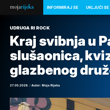
moja
rijeka
INFORMIRAJ SE
UKLJUČI SE
UDRUGA RI ROCK
Kraj svibnja u 
slušaonica, kviz
glazbenog druž
27.05.2026.
Autor:
Moja Rijeka