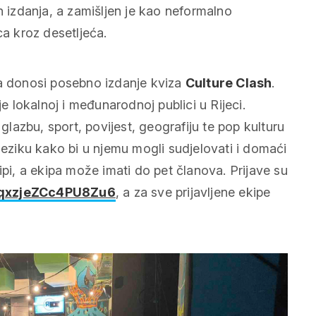
h izdanja, a zamišljen je kao neformalno
ca kroz desetljeća.
da donosi posebno izdanje kviza
Culture Clash
.
je lokalnoj i međunarodnoj publici u Rijeci.
 glazbu, sport, povijest, geografiju te pop kulturu
jeziku kako bi u njemu mogli sudjelovati i domaći
ekipi, a ekipa može imati do pet članova. Prijave su
e6qxzjeZCc4PU8Zu6
, a za sve prijavljene ekipe