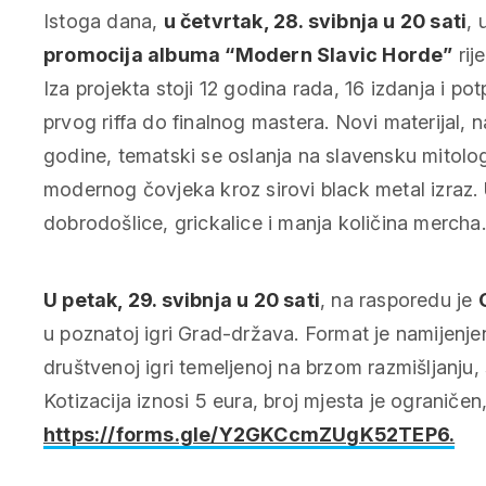
Istoga dana,
u četvrtak, 28. svibnja u 20 sati
, 
promocija albuma “Modern Slavic Horde”
rij
Iza projekta stoji 12 godina rada, 16 izdanja i p
prvog riffa do finalnog mastera. Novi materijal,
godine, tematski se oslanja na slavensku mitologiju
modernog čovjeka kroz sirovi black metal izraz. U
dobrodošlice, grickalice i manja količina mercha.
U petak, 29. svibnja u 20 sati
, na rasporedu je
u poznatoj igri Grad-država. Format je namijenje
društvenoj igri temeljenoj na brzom razmišljanju, s
Kotizacija iznosi 5 eura, broj mjesta je ograniče
https://forms.gle/Y2GKCcmZUgK52TEP6.