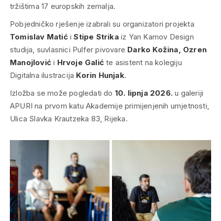
tržištima 17 europskih zemalja.
Pobjedničko rješenje izabrali su organizatori projekta
Tomislav Matić
i
Stipe Strika
iz Yan Kamov Design
studija, suvlasnici Pulfer pivovare
Darko Kožina, Ozren
Manojlović
i
Hrvoje Galić
te asistent na kolegiju
Digitalna ilustracija
Korin Hunjak
.
Izložba se može pogledati do
10. lipnja 2026.
u galeriji
APURI na prvom katu Akademije primijenjenih umjetnosti,
Ulica Slavka Krautzeka 83, Rijeka.