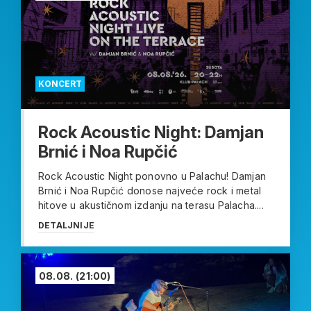
KONCERT
Rock Acoustic Night: Damjan
Brnić i Noa Rupčić
Rock Acoustic Night ponovno u Palachu! Damjan
Brnić i Noa Rupčić donose najveće rock i metal
hitove u akustičnom izdanju na terasu Palacha....
DETALJNIJE
08.08.
(21:00)