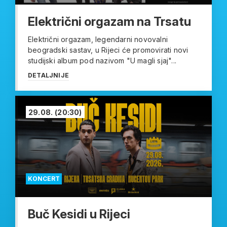
Električni orgazam na Trsatu
Električni orgazam, legendarni novovalni
beogradski sastav, u Rijeci će promovirati novi
studijski album pod nazivom "U magli sjaj"...
DETALJNIJE
29.08.
(20:30)
KONCERT
Buč Kesidi u Rijeci