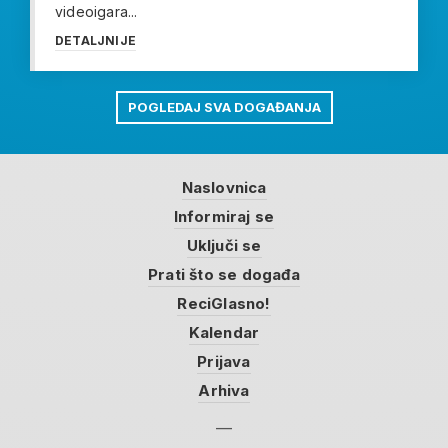
videoigara...
DETALJNIJE
POGLEDAJ SVA DOGAĐANJA
Naslovnica
Informiraj se
Uključi se
Prati što se događa
ReciGlasno!
Kalendar
Prijava
Arhiva