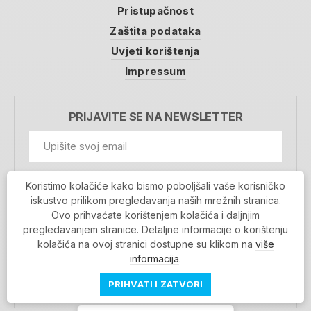
Pristupačnost
Zaštita podataka
Uvjeti korištenja
Impressum
PRIJAVITE SE NA NEWSLETTER
GDPR Information
Koristimo kolačiće kako bismo poboljšali vaše korisničko
Prihvaćam da se moji podaci spremaju u bazu
iskustvo prilikom pregledavanja naših mrežnih stranica.
podataka i koriste u svrhu slanja MojaRijeka
Ovo prihvaćate korištenjem kolačića i daljnjim
newslettera
pregledavanjem stranice. Detaljne informacije o korištenju
MOJARIJEKA NEWSLETTER
kolačića na ovoj stranici dostupne su klikom na
više
PRIJAVI SE
informacija
.
PRIHVATI I ZATVORI