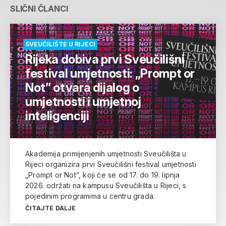
SLIČNI ČLANCI
SVEUČILIŠTE U RIJECI
Rijeka dobiva prvi Sveučilišni
festival umjetnosti: „Prompt or
Not” otvara dijalog o
umjetnosti i umjetnoj
inteligenciji
Akademija primijenjenih umjetnosti Sveučilišta u
Rijeci organizira prvi Sveučilišni festival umjetnosti
„Prompt or Not”, koji će se od 17. do 19. lipnja
2026. održati na kampusu Sveučilišta u Rijeci, s
pojedinim programima u centru grada.
ČITAJTE DALJE