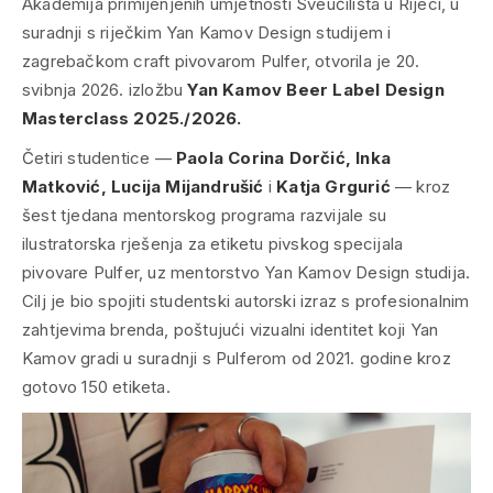
Akademija primijenjenih umjetnosti Sveučilišta u Rijeci, u
suradnji s riječkim Yan Kamov Design studijem i
zagrebačkom craft pivovarom Pulfer, otvorila je 20.
svibnja 2026. izložbu
Yan Kamov Beer Label Design
Masterclass 2025./2026.
Četiri studentice —
Paola Corina Dorčić, Inka
Matković, Lucija Mijandrušić
i
Katja Grgurić
— kroz
šest tjedana mentorskog programa razvijale su
ilustratorska rješenja za etiketu pivskog specijala
pivovare Pulfer, uz mentorstvo Yan Kamov Design studija.
Cilj je bio spojiti studentski autorski izraz s profesionalnim
zahtjevima brenda, poštujući vizualni identitet koji Yan
Kamov gradi u suradnji s Pulferom od 2021. godine kroz
gotovo 150 etiketa.