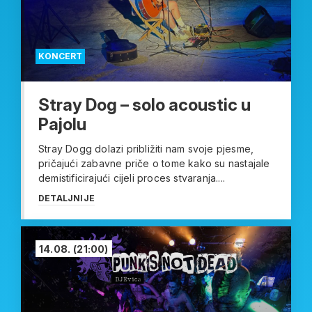
KONCERT
Stray Dog – solo acoustic u
Pajolu
Stray Dogg dolazi približiti nam svoje pjesme,
pričajući zabavne priče o tome kako su nastajale
demistificirajući cijeli proces stvaranja....
DETALJNIJE
14.08.
(21:00)