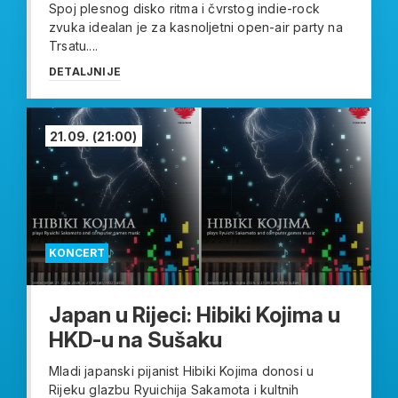
Spoj plesnog disko ritma i čvrstog indie-rock
zvuka idealan je za kasnoljetni open-air party na
Trsatu....
DETALJNIJE
21.09.
(21:00)
KONCERT
Japan u Rijeci: Hibiki Kojima u
HKD-u na Sušaku
Mladi japanski pijanist Hibiki Kojima donosi u
Rijeku glazbu Ryuichija Sakamota i kultnih