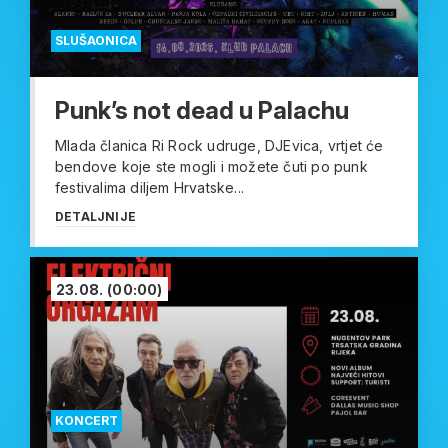
SLUŠAONICA
Punk’s not dead u Palachu
Mlada članica Ri Rock udruge, DJEvica, vrtjet će
bendove koje ste mogli i možete čuti po punk
festivalima diljem Hrvatske...
DETALJNIJE
23.08.
(00:00)
KONCERT