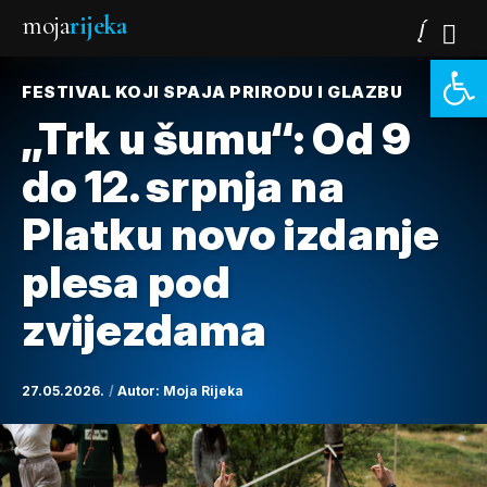
moja
rijeka
Open 
FESTIVAL KOJI SPAJA PRIRODU I GLAZBU
„Trk u šumu“: Od 9
do 12. srpnja na
Platku novo izdanje
plesa pod
zvijezdama
27.05.2026.
Autor:
Moja Rijeka