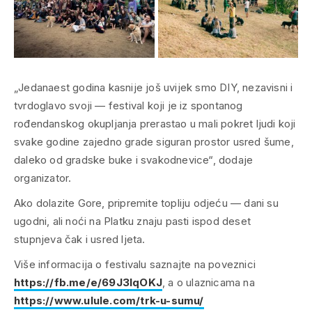
„Jedanaest godina kasnije još uvijek smo DIY, nezavisni i
tvrdoglavo svoji — festival koji je iz spontanog
rođendanskog okupljanja prerastao u mali pokret ljudi koji
svake godine zajedno grade siguran prostor usred šume,
daleko od gradske buke i svakodnevice“, dodaje
organizator.
Ako dolazite Gore, pripremite topliju odjeću — dani su
ugodni, ali noći na Platku znaju pasti ispod deset
stupnjeva čak i usred ljeta.
Više informacija o festivalu saznajte na poveznici
https://fb.me/e/69J3IqOKJ
, a o ulaznicama na
https://www.ulule.com/trk-u-sumu/