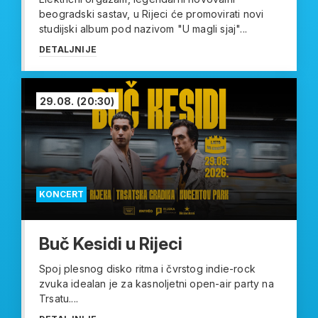
beogradski sastav, u Rijeci će promovirati novi
studijski album pod nazivom "U magli sjaj"...
DETALJNIJE
29.08.
(20:30)
KONCERT
Buč Kesidi u Rijeci
Spoj plesnog disko ritma i čvrstog indie-rock
zvuka idealan je za kasnoljetni open-air party na
Trsatu....