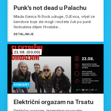
Punk’s not dead u Palachu
Mlada članica Ri Rock udruge, DJEvica, vrtjet će
bendove koje ste mogli i možete čuti po punk
festivalima diljem Hrvatske...
DETALJNIJE
23.08.
(00:00)
KONCERT
Električni orgazam na Trsatu
Električni orgazam, legendarni novovalni