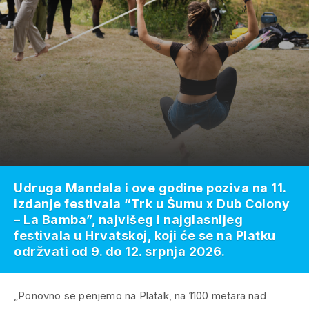
Udruga Mandala i ove godine poziva na 11.
izdanje festivala “Trk u Šumu x Dub Colony
– La Bamba”, najvišeg i najglasnijeg
festivala u Hrvatskoj, koji će se na Platku
održvati od 9. do 12. srpnja 2026.
„Ponovno se penjemo na Platak, na 1100 metara nad