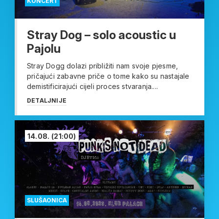
KONCERT
Stray Dog – solo acoustic u
Pajolu
Stray Dogg dolazi približiti nam svoje pjesme,
pričajući zabavne priče o tome kako su nastajale
demistificirajući cijeli proces stvaranja....
DETALJNIJE
14.08.
(21:00)
SLUŠAONICA