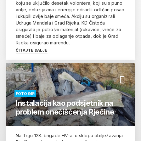
koju se uključilo desetak volontera, koji su s puno
volje, entuzijazma i energije odradili odličan posao
i skupili dvije baje smeća. Akciju su organizirali
Udruga Mandala i Grad Rijeka. KD Čistoća
osigurala je potrošni materijal (rukavice, vreće za
smeće) i baje za odlaganje otpada, dok je Grad
Rijeka osigurao marendu.
ČITAJTE DALJE
FOTO ĐIR
Instalacija kao podsjetnik na
problem onečišćenja Rječine
Na Trgu 128. brigade HV-a, u sklopu obilježavanja