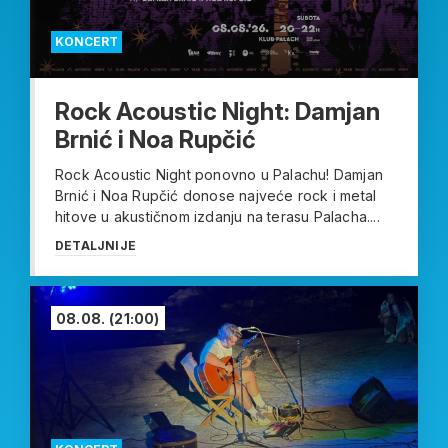
KONCERT
Rock Acoustic Night: Damjan
Brnić i Noa Rupčić
Rock Acoustic Night ponovno u Palachu! Damjan
Brnić i Noa Rupčić donose najveće rock i metal
hitove u akustičnom izdanju na terasu Palacha....
DETALJNIJE
08.08.
(21:00)