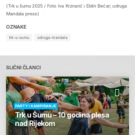
(Trk u šumu 2025 / Foto Iva Krznarić i Eldin Bećar; udruga
Mandala press)
OZNAKE
trk-u-sumu
udruga-mandala
SLIČNI ČLANCI
PARTY I KAMPIRANJE
Trk u Šumu – 10 godina plesa
nad Rijekom