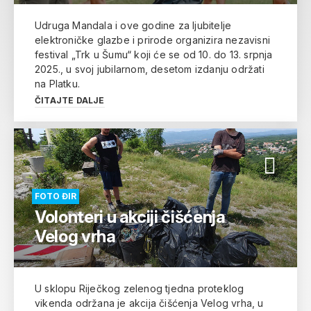
Udruga Mandala i ove godine za ljubitelje
elektroničke glazbe i prirode organizira nezavisni
festival „Trk u Šumu“ koji će se od 10. do 13. srpnja
2025., u svoj jubilarnom, desetom izdanju održati
na Platku.
ČITAJTE DALJE
FOTO ĐIR
Volonteri u akciji čišćenja
Velog vrha
U sklopu Riječkog zelenog tjedna proteklog
vikenda održana je akcija čišćenja Velog vrha, u