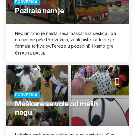
PODVEŽICA:
Pozirala nam je
Neplanirano je naišla naša maškarana šestica i da
na njoj ne piše Podvežica, znali biste kade se je
fermala (crkva sv.Tereze u pozadini) i kamo gre
ČITAJTE DALJE
PODVEŽICA:
Maškare se vole od malih
nogu
Lokalno maškarano zatopljenje se nastavlja. Ovo