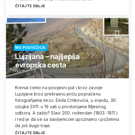
ČITAJTE DALJE
MO PODVEŽICA:
Lujzijana – najljepša
evropska cesta
Krenut ćemo na povijesni put i kroz zavoje
Lujzijane kroz prekrasnu priču popraćenu
fotografijama mr.sc. Emila Crnkovića, u srijedu, 30.
ožujka 2011. u 19 sati u prostorijama Mjesnog
odbora. A zašto? Slavi 200. rođendan (1803.-1811.)
i red je da se sa slavljenicom upoznamo i poželimo
da još dugo traje.
ČITAJTE DALJE