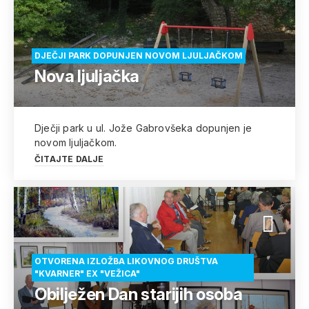
DJEČJI PARK DOPUNJEN NOVOM LJULJAČKOM
Nova ljuljačka
Dječji park u ul. Jože Gabrovšeka dopunjen je
novom ljuljačkom.
ČITAJTE DALJE
OTVORENA IZLOŽBA LIKOVNOG DRUŠTVA
"KVARNER" EX "VEŽICA"
Obilježen Dan starijih osoba