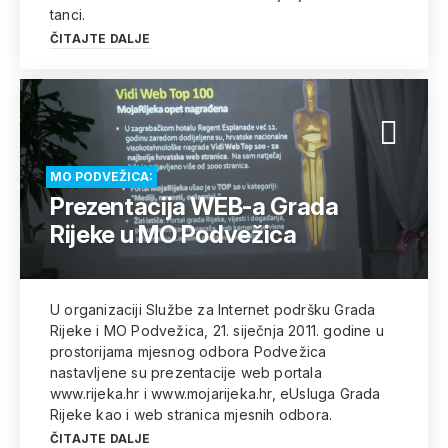
tanci.
ČITAJTE DALJE
MO PODVEŽICA:
Prezentacija WEB-a Grada
Rijeke u MO Podvežica
U organizaciji Službe za Internet podršku Grada
Rijeke i MO Podvežica, 21. siječnja 2011. godine u
prostorijama mjesnog odbora Podvežica
nastavljene su prezentacije web portala
www.rijeka.hr i www.mojarijeka.hr, eUsluga Grada
Rijeke kao i web stranica mjesnih odbora.
ČITAJTE DALJE