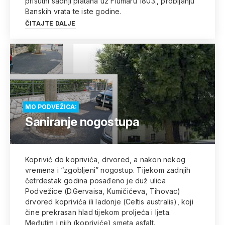
prisutni sadnji platana uz Fiumaru 1803., probijanju
Banskih vrata te iste godine.
ČITAJTE DALJE
MO PODVEŽICA:
Saniranje nogostupa
Koprivić do koprivića, drvored, a nakon nekog
vremena i “zgobljeni” nogostup. Tijekom zadnjih
četrdestak godina posađeno je duž ulica
Podvežice (D.Gervaisa, Kumičićeva, Tihovac)
drvored koprivića ili ladonje (Celtis australis), koji
čine prekrasan hlad tijekom proljeća i ljeta.
Međutim i njih (kopriviće) smeta asfalt.