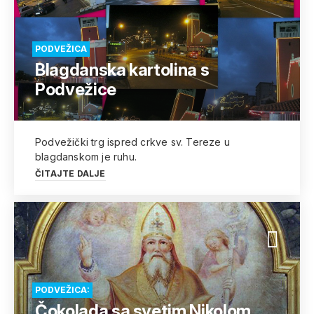
PODVEŽICA
Blagdanska kartolina s
Podvežice
Podvežički trg ispred crkve sv. Tereze u
blagdanskom je ruhu.
ČITAJTE DALJE
PODVEŽICA:
Čokolada sa svetim Nikolom