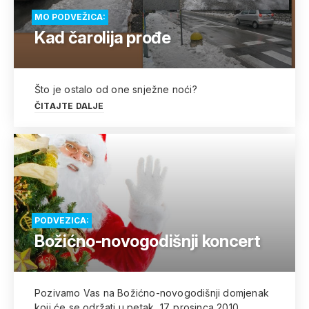
MO PODVEŽICA:
Kad čarolija prođe
Što je ostalo od one snježne noći?
ČITAJTE DALJE
PODVEZICA:
Božićno-novogodišnji koncert
Pozivamo Vas na Božićno-novogodišnji domjenak
koji će se održati u petak, 17. prosinca 2010.