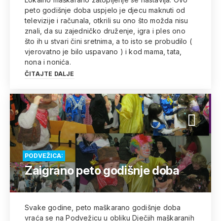
peto godišnje doba uspjelo je djecu maknuti od
televizije i računala, otkrili su ono što možda nisu
znali, da su zajedničko druženje, igra i ples ono
što ih u stvari čini sretnima, a to isto se probudilo (
vjerovatno je bilo uspavano ) i kod mama, tata,
nona i nonića.
ČITAJTE DALJE
PODVEŽICA:
Zaigrano peto godišnje doba
Svake godine, peto maškarano godišnje doba
vraća se na Podvežicu u obliku Dječjih maškaranih