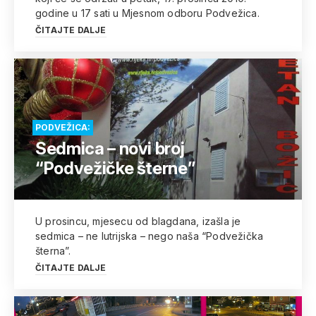
godine u 17 sati u Mjesnom odboru Podvežica.
ČITAJTE DALJE
PODVEŽICA:
Sedmica – novi broj
“Podvežičke šterne”
U prosincu, mjesecu od blagdana, izašla je
sedmica – ne lutrijska – nego naša “Podvežička
šterna”.
ČITAJTE DALJE