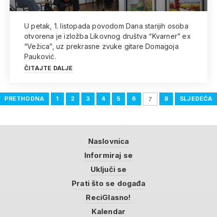
U petak, 1. listopada povodom Dana starijih osoba
otvorena je izložba Likovnog društva “Kvarner” ex
“Vežica”, uz prekrasne zvuke gitare Domagoja
Pauković.
ČITAJTE DALJE
PRETHODNA
1
2
3
4
5
6
8
SLJEDEĆA
7
Naslovnica
Informiraj se
Uključi se
Prati što se događa
ReciGlasno!
Kalendar