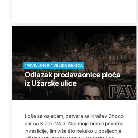
"PAVILJON RI" VELIDA ĐEKIĆA
Odlazak prodavaonice ploča
iz Užarske ulice
Loše se osjećam, zatvara se Krašev Choco
bar na Korzu 24 a. Nije moje braniti privatne
investicije, tim više što nekako u posljednje