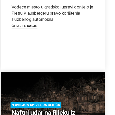
Vodeće mjesto u gradskoj upravi donijelo je
Pietru Klausbergeru pravo korištenja
službenog automobila.
ČITAJTE DALJE
"PAVILJON RI" VELIDA ĐEKIĆA
Naftni udar na Rijeku iz