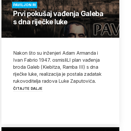
PAVILJON RI
Prvi pokušaj vađenja Galeba
s dna riječke luke
Nakon što su inženjeri Adam Armanda i
Ivan Fabrio 1947. osmisliLI plan vađenja
broda Galeb (Kiebitza, Ramba III) s dna
riječke luke, realizacija je postala zadatak
rukovoditelja radova Luke Zaputovića.
ČITAJTE DALJE