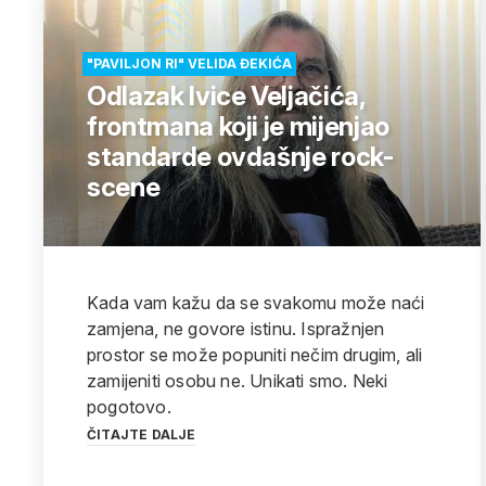
"PAVILJON RI" VELIDA ĐEKIĆA
Odlazak Ivice Veljačića,
frontmana koji je mijenjao
standarde ovdašnje rock-
scene
Kada vam kažu da se svakomu može naći
zamjena, ne govore istinu. Ispražnjen
prostor se može popuniti nečim drugim, ali
zamijeniti osobu ne. Unikati smo. Neki
pogotovo.
ČITAJTE DALJE