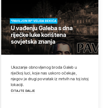
"PAVILJON RI" VELIDA ĐEKIĆA
U vađenju Galeba s dna
riječke luke korištena
sovjetska znanja
Ukazanje obnovljenog broda Galeb u
riječkoj luci, koje nas uskoro očekuje,
njegov je drugi povratak iz mrtvih na toj istoj
lokaciji.
ČITAJTE DALJE