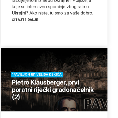
razdijeljenom između Ukrajine i Poljske, a
koje se intenzivno spominje zbog rata u
Ukrajini? Ako niste, tu smo za vaše dobro.
ČITAJTE DALJE
"PAVILJON RI" VELIDA ĐEKIĆA
Pietro Klausberger, prvi
poratni riječki gradonačelnik
(2)