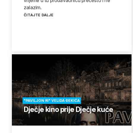
vrijeme u tu prodavaonicu prečesto i ne
zalazim.
ČITAJTE DALJE
"PAVILJON RI" VELIDA ĐEKIĆA
Dječje kino prije Dječje kuće