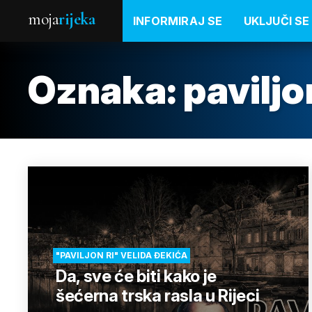
moja
rijeka
INFORMIRAJ SE
UKLJUČI SE
Oznaka:
paviljo
"PAVILJON RI" VELIDA ĐEKIĆA
Da, sve će biti kako je
šećerna trska rasla u Rijeci