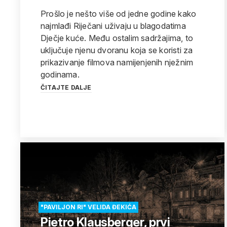
Prošlo je nešto više od jedne godine kako
najmlađi Riječani uživaju u blagodatima
Dječje kuće. Među ostalim sadržajima, to
uključuje njenu dvoranu koja se koristi za
prikazivanje filmova namijenjenih nježnim
godinama.
ČITAJTE DALJE
"PAVILJON RI" VELIDA ĐEKIĆA
Pietro Klausberger, prvi