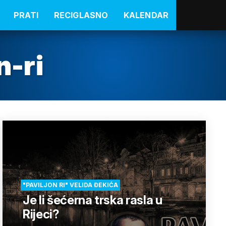
PRATI
RECIGLASNO
KALENDAR
n-ri
"PAVILJON RI" VELIDA ĐEKIĆA
Je li šećerna trska rasla u
Rijeci?