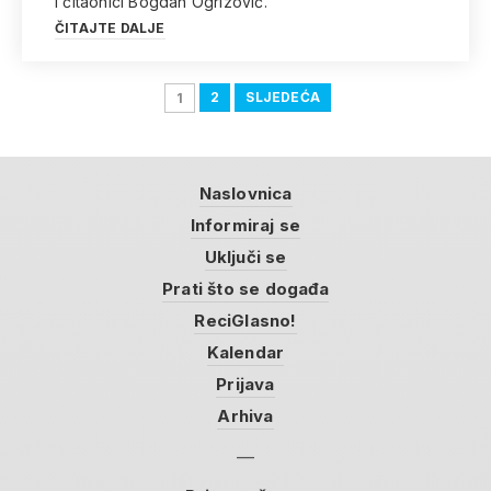
i čitaonici Bogdan Ogrizović.
ČITAJTE DALJE
2
SLJEDEĆA
1
Naslovnica
Informiraj se
Uključi se
Prati što se događa
ReciGlasno!
Kalendar
Prijava
Arhiva