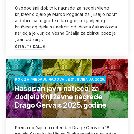
Ovogodišnji dobitnik nagrade za neobjavljeno
književno djelo je Marko Pogačar za „Esej o noći“,
a dobitnica nagrade u kategoriji objavljenog
književnog djela na nekom od idioma čakavskoga
narječja je Jurjica Vesna Gržalja za zbirku poezije
„San od sanj“.
ČITAJTE DALJE
ROK ZA PREDAJU RADOVA JE 31. SVIBNJA 2025.
Raspisan javni natječaj za
dodjelu Književne nagrade
Drago Gervais 2025. godine
Prema običaju na rođendan Drage Gervaisa 18.
travnja Gradska knjižnica Rijeka raspisuje vrijedan