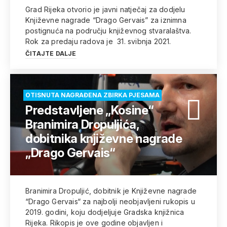
Grad Rijeka otvorio je javni natječaj za dodjelu
Književne nagrade “Drago Gervais” za iznimna
postignuća na području književnog stvaralaštva.
Rok za predaju radova je 31. svibnja 2021.
ČITAJTE DALJE
OTISNUTA NAGRAĐENA ZBIRKA PJESAMA
Predstavljene „Kosine“
Branimira Dropuljića,
dobitnika književne nagrade
„Drago Gervais“
Branimira Dropuljić, dobitnik je Književne nagrade
“Drago Gervais“ za najbolji neobjavljeni rukopis u
2019. godini, koju dodjeljuje Gradska knjižnica
Rijeka. Rikopis je ove godine objavljen i