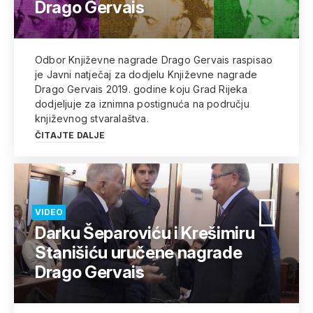
Drago Gervais
Odbor Književne nagrade Drago Gervais raspisao
je Javni natječaj za dodjelu Književne nagrade
Drago Gervais 2019. godine koju Grad Rijeka
dodjeljuje za iznimna postignuća na području
književnog stvaralaštva.
ČITAJTE DALJE
VIDEO
Darku Šeparoviću i Krešimiru
Stanišiću uručene nagrade
Drago Gervais