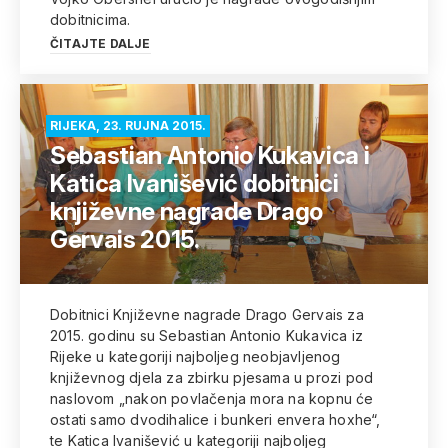
dobitnicima.
ČITAJTE DALJE
RIJEKA, 23. RUJNA 2015.
Sebastian Antonio Kukavica i
Katica Ivanišević dobitnici
književne nagrade Drago
Gervais 2015.
Dobitnici Književne nagrade Drago Gervais za
2015. godinu su Sebastian Antonio Kukavica iz
Rijeke u kategoriji najboljeg neobjavljenog
književnog djela za zbirku pjesama u prozi pod
naslovom „nakon povlačenja mora na kopnu će
ostati samo dvodihalice i bunkeri envera hoxhe“,
te Katica Ivanišević u kategoriji najboljeg