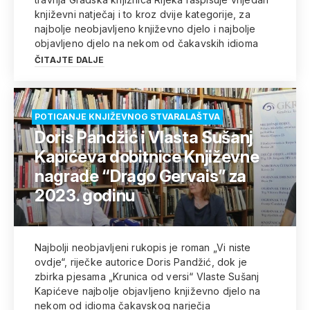
književni natječaj i to kroz dvije kategorije, za
najbolje neobjavljeno književno djelo i najbolje
objavljeno djelo na nekom od čakavskih idioma
ČITAJTE DALJE
POTICANJE KNJIŽEVNOG STVARALAŠTVA
Doris Pandžić i Vlasta Sušanj
Kapićeva dobitnice Književne
nagrade “Drago Gervais” za
2023. godinu
Najbolji neobjavljeni rukopis je roman „Vi niste
ovdje“, riječke autorice Doris Pandžić, dok je
zbirka pjesama „Krunica od versi“ Vlaste Sušanj
Kapićeve najbolje objavljeno književno djelo na
nekom od idioma čakavskog narječja