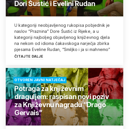
Dori Šustić i Evelini Rudan
U kategoriji neobjavljenog rukopisa pobjednik je
naslov “Praznina” Dore Šustić iz Rijeke, a u
kategoriji najboljeg objavljenog književnog djela
na nekom od idioma čakavskoga narječja zbirka
pjesama Eveline Rudan, “Smiljko i ja si mahnemo”
ČITAJTE DALJE
OTVOREN JAVNI NATJEČAJ
Potraga za književnim
draguljem: raspisan novi poziv
za Književnu nagradu “Drago
Gervais”