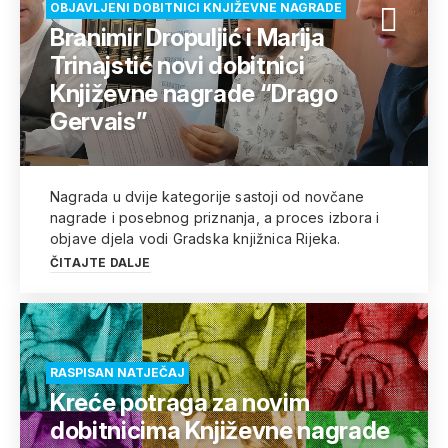
OBJAVLJENI DOBITNICI KNJIŽEVNE NAGRADE
Branimir Dropuljić i Marija
Trinajstić novi dobitnici
Književne nagrade “Drago
Gervais”
Nagrada u dvije kategorije sastoji od novčane
nagrade i posebnog priznanja, a proces izbora i
objave djela vodi Gradska knjižnica Rijeka.
ČITAJTE DALJE
RASPISAN NATJEČAJ
Kreće potraga za novim
dobitnicima Književne nagrade