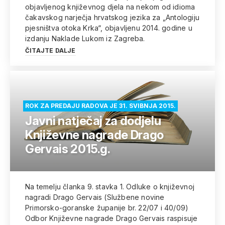
objavljenog književnog djela na nekom od idioma
čakavskog narječja hrvatskog jezika za „Antologiju
pjesništva otoka Krka“, objavljenu 2014. godine u
izdanju Naklade Lukom iz Zagreba.
ČITAJTE DALJE
ROK ZA PREDAJU RADOVA JE 31. SVIBNJA 2015.
Javni natječaj za dodjelu
Književne nagrade Drago
Gervais 2015.g.
Na temelju članka 9. stavka 1. Odluke o književnoj
nagradi Drago Gervais (Službene novine
Primorsko-goranske županije br. 22/07 i 40/09)
Odbor Književne nagrade Drago Gervais raspisuje