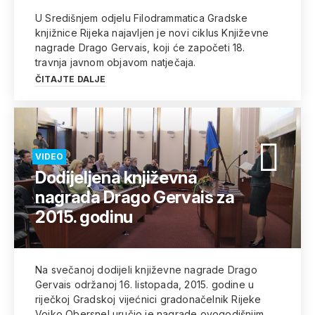
U Središnjem odjelu Filodrammatica Gradske
knjižnice Rijeka najavljen je novi ciklus Književne
nagrade Drago Gervais, koji će započeti 18.
travnja javnom objavom natječaja.
ČITAJTE DALJE
VIDEO
Dodijeljena književna
nagrada Drago Gervais za
2015. godinu
Na svečanoj dodijeli književne nagrade Drago
Gervais održanoj 16. listopada, 2015. godine u
riječkoj Gradskoj vijećnici gradonačelnik Rijeke
Vojko Obersnel uručio je nagrade ovogodišnjim