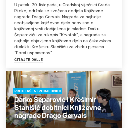
U petak, 20. listopada, u Gradskoj vijećnici Grada
Rijeke, održala se svečana dodjela Književne
nagrade Drago Gervais. Nagrada za najbolje
neobjavljeno književno djelo neovisno o
književnoj vrsti dodijeljena je mladom Darku
Šeparoviću za rukopis “Krvotok”, a nagrada za
najbolje objavljeno književno djelo na čakavskom
dijalektu Krešimiru Stanišiću za zbirku pjesama
“Porat uspomenov”.
ČITAJTE DALJE
PROGLAŠENI POBJEDNICI
Darko Šeparović i Krešimir
Stanišić dobitnici Književne
nagrade Drago Gervais