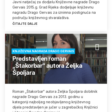
Javni natječaj za dodjelu Književne nagrade Drago
Gervais 2015.g. Grad Rijeka dodjeljuje književnu
nagradu Drago Gervais za iznimna postignuća na
području književnog stvaralaštva.
ČITAJTE DALJE
KNJIŽEVNA NAGRADA DRAGO GERVAIS
Predstavljen roman
„Štakorbar“ autora Željka
Špoljara
Roman „Štakorbar“ autora Željka Špoljara dobitnik
nagrade Drago Gervais za 2013. godinu u
kategoriji najboljeg neobjavljenog književnog
dijela predstavljen je jučer u zagrebačkoj Knjižnici