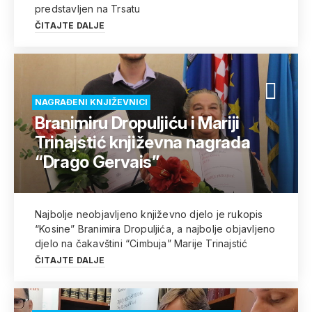
predstavljen na Trsatu
ČITAJTE DALJE
NAGRAĐENI KNJIŽEVNICI
Branimiru Dropuljiću i Mariji
Trinajstić književna nagrada
“Drago Gervais”
Najbolje neobjavljeno književno djelo je rukopis
“Kosine” Branimira Dropuljića, a najbolje objavljeno
djelo na čakavštini “Cimbuja” Marije Trinajstić
ČITAJTE DALJE