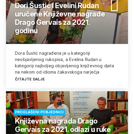
Dori Šustić i Evelini Rudan
uručene Književne nagrade
Drago Gervais za 2021.
godinu
Dora Šustić nagrađena je u kategoriji
neobjavljenog rukopisa, a Evelina Rudan u
kategoriji najboljeg objavljenog književnog djela
na nekom od idioma čakavskoga narječja
ČITAJTE DALJE
PROGLAŠENI POBJEDNICI
Književna nagrada Drago
Gervais za 2021. odlazi u ruke