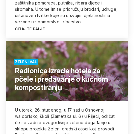
zaštitnika pomoraca, putnika, ribara djece i
siromaha. U tome im se pridružuju brodari, udruge,
ustanove i tvrtke koje su u svojim djelatnostima
vezane uz pomorstvo i ribarstvo.
ČITAJTE DALJE
ZELENI VAL
Radionica izrade hotela za
pčele i predavanje o kućnom
kompostiranju
U utorak, 26. studenog, u 17 sati u Osnovnoj
waldorfskoj školi (Zametska ul. 6) u Rijeci, održat
će se zadnje ovogodišnje zeleno događanje u
sklopu projekta Zeleni gradski otoci koji provodi