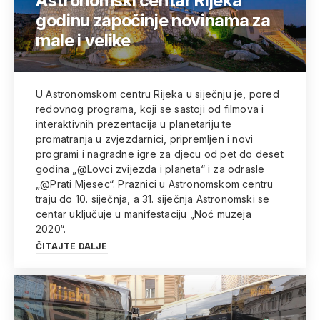
Astronomski centar Rijeka
godinu započinje novinama za
male i velike
U Astronomskom centru Rijeka u siječnju je, pored
redovnog programa, koji se sastoji od filmova i
interaktivnih prezentacija u planetariju te
promatranja u zvjezdarnici, pripremljen i novi
programi i nagradne igre za djecu od pet do deset
godina „@Lovci zvijezda i planeta“ i za odrasle
„@Prati Mjesec“. Praznici u Astronomskom centru
traju do 10. siječnja, a 31. siječnja Astronomski se
centar uključuje u manifestaciju „Noć muzeja
2020“.
ČITAJTE DALJE