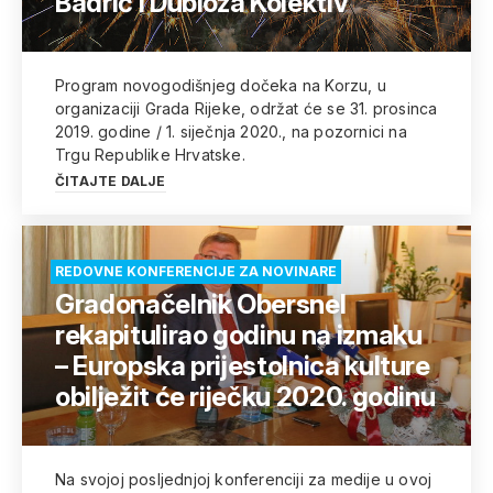
Badrić i Dubioza Kolektiv
Program novogodišnjeg dočeka na Korzu, u
organizaciji Grada Rijeke, održat će se 31. prosinca
2019. godine / 1. siječnja 2020., na pozornici na
Trgu Republike Hrvatske.
ČITAJTE DALJE
REDOVNE KONFERENCIJE ZA NOVINARE
Gradonačelnik Obersnel
rekapitulirao godinu na izmaku
– Europska prijestolnica kulture
obilježit će riječku 2020. godinu
Na svojoj posljednjoj konferenciji za medije u ovoj