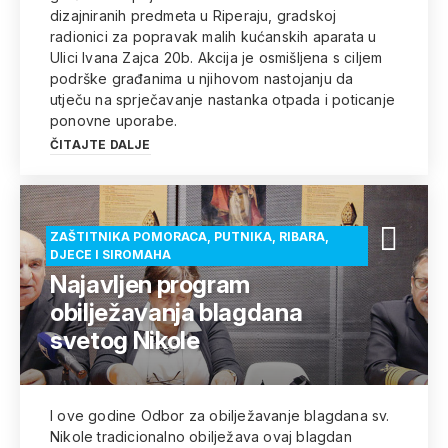
dizajniranih predmeta u Riperaju, gradskoj
radionici za popravak malih kućanskih aparata u
Ulici Ivana Zajca 20b. Akcija je osmišljena s ciljem
podrške građanima u njihovom nastojanju da
utječu na sprječavanje nastanka otpada i poticanje
ponovne uporabe.
ČITAJTE DALJE
ZAŠTITNIKA POMORACA, PUTNIKA, RIBARA,
DJECE I SIROMAHA
Najavljen program
obilježavanja blagdana
svetog Nikole
I ove godine Odbor za obilježavanje blagdana sv.
Nikole tradicionalno obilježava ovaj blagdan