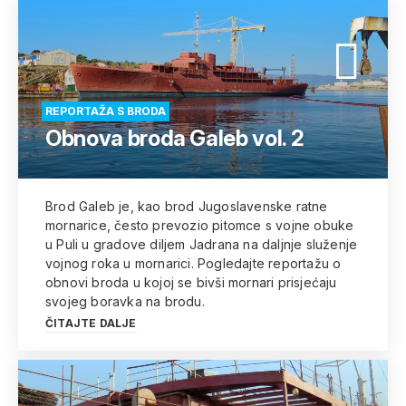
REPORTAŽA S BRODA
Obnova broda Galeb vol. 2
Brod Galeb je, kao brod Jugoslavenske ratne
mornarice, često prevozio pitomce s vojne obuke
u Puli u gradove diljem Jadrana na daljnje služenje
vojnog roka u mornarici. Pogledajte reportažu o
obnovi broda u kojoj se bivši mornari prisjećaju
svojeg boravka na brodu.
ČITAJTE DALJE