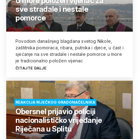
U more položen vijenac za
sve stradale i nestale
pomorce
Povodom današnjeg blagdana svetog Nikole,
zaštitnika pomoraca, ribara, putnika i djece, u čast i
sjećanje na sve stradale i nestale pomorce u more
je tradicionalno položen vijenac
ČITAJTE DALJE
REAKCIJA RIJEČKOG GRADONAČELNIKA
Obersnel prijavio policiji
nacionalističko vrijeđanje
Riječana u Splitu