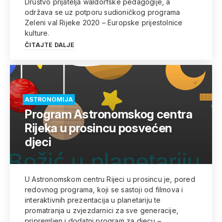
Društvo prijatelja waldorfske pedagogije, a
održava se uz potporu sudioničkog programa
Zeleni val Rijeke 2020 – Europske prijestolnice
kulture.
ČITAJTE DALJE
ASTRONOMIJA
Program Astronomskog centra
Rijeka u prosincu posvećen
djeci
U Astronomskom centru Rijeci u prosincu je, pored
redovnog programa, koji se sastoji od filmova i
interaktivnih prezentacija u planetariju te
promatranja u zvjezdarnici za sve generacije,
pripremljen i dodatni program za djecu –