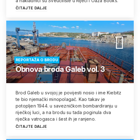
a nakladnici su Sveučilište u Rijeci i Oaza Books.
ČITAJTE DALJE
REPORTAŽA O BRODU
Obnova broda Galeb vol. 3
Brod Galeb u svojoj je povijesti nosio i ime Kiebitz
te bio njemački minopolagač. Kao takav je
potopljen 1944. u savezničkom bombardiranju u
riječkoj luci, a na brodu su tada poginula dva
riječka vatrogasca i šest ih je ranjeno.
ČITAJTE DALJE