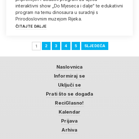
interaktivni show „Do Mjeseca i dalje“ te edukativni
program na temu dinosaura u suradnji s
Prirodoslovnim muzejom Rijeka.
ČITAJTE DALJE
2
3
4
5
SLJEDEĆA
1
Naslovnica
Informiraj se
Uključi se
Prati što se događa
ReciGlasno!
Kalendar
Prijava
Arhiva