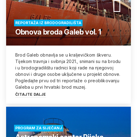
REPORTAŽA IZ BRODOGRADILIŠTA
Obnova broda Galeb vol. 1
Brod Galeb obnavlja se u kraljevičkom škveru.
Tijekom travnja i svibnja 2021., snimani su na brodu
i u brodogradilištu radnici koji rade na njegovoj
obnovi i druge osobe uključene u projekt obnove.
Pogledajte prvu od tri reportaže o preoblikovanju
Galeba u prvi hrvatski brod muzej.
ČITAJTE DALJE
PROGRAM ZA SIJEČANJ