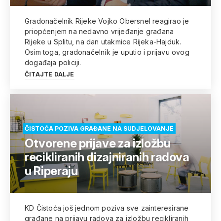
Gradonačelnik Rijeke Vojko Obersnel reagirao je
priopćenjem na nedavno vrijeđanje građana
Rijeke u Splitu, na dan utakmice Rijeka-Hajduk.
Osim toga, gradonačelnik je uputio i prijavu ovog
događaja policiji.
ČITAJTE DALJE
ČISTOĆA POZIVA GRAĐANE NA SUDJELOVANJE
Otvorene prijave za izložbu
recikliranih dizajniranih radova
u Riperaju
KD Čistoća još jednom poziva sve zainteresirane
građane na prijavu radova za izložbu recikliranih