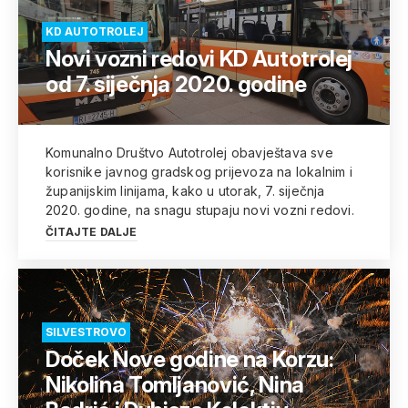
KD AUTOTROLEJ
Novi vozni redovi KD Autotrolej
od 7. siječnja 2020. godine
Komunalno Društvo Autotrolej obavještava sve
korisnike javnog gradskog prijevoza na lokalnim i
županijskim linijama, kako u utorak, 7. siječnja
2020. godine, na snagu stupaju novi vozni redovi.
ČITAJTE DALJE
SILVESTROVO
Doček Nove godine na Korzu:
Nikolina Tomljanović, Nina