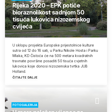
Rijeka 2020 – EPK potiče
bioraznolikost sadnjom 50
tisuća lukovica nizozemskog
cvijeća
U sklopu projekta Europske prijestolnice kulture
sutra od 12 do 16 sati, u Parku Nikole Hosta i Parku
Mlaka, KD Čistoća će na 500 metara kvadratnih
travnate površine posaditi 50 tisuća cvjetnih
lukovica koje donosi nizozemska tvrtka JUB
Holland.
ČITAJTE DALJE
FOTOGALERIJA