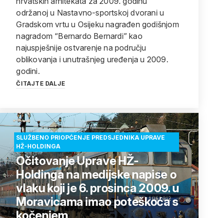
hrvatskih arhitekata za 2009. godinu
održanoj u Nastavno-sportskoj dvorani u
Gradskom vrtu u Osijeku nagrađen godišnjom
nagradom “Bernardo Bernardi” kao
najuspješnije ostvarenje na području
oblikovanja i unutrašnjeg uređenja u 2009.
godini.
ČITAJTE DALJE
SLUŽBENO PRIOPĆENJE PREDSJEDNIKA UPRAVE
HŽ-HOLDINGA
Očitovanje Uprave HŽ-
Holdinga na medijske napise o
vlaku koji je 6. prosinca 2009. u
Moravicama imao poteškoća s
kočenjem