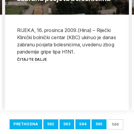
RIJEKA, 16. prosinca 2009.(Hina) – Riječki
Klinički bolnički centar (KBC) ukinuo je danas
zabranu posjeta bolesnicima, uvedenu zbog
pandemije gripe tipa H1N1.
ČITAJTE DALJE
PRETHODNA
562
563
564
565
566