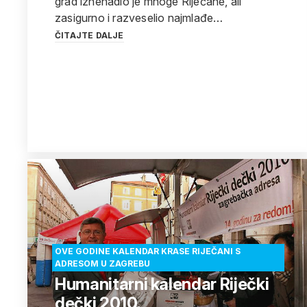
grad iznenadio je mnoge Riječane, ali
zasigurno i razveselio najmlađe…
ČITAJTE DALJE
OVE GODINE KALENDAR KRASE RIJEČANI S
ADRESOM U ZAGREBU
Humanitarni kalendar Riječki
dečki 2010.