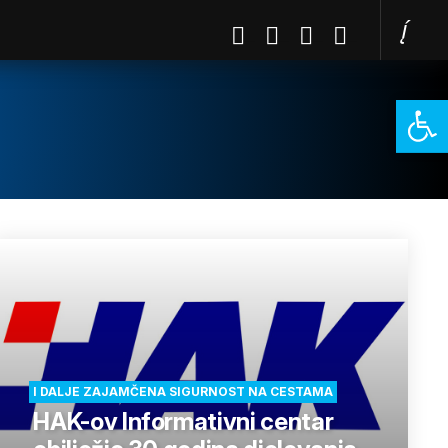
Open 
I DALJE ZAJAMČENA SIGURNOST NA CESTAMA
HAK-ov Informativni centar