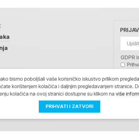
t
PRIJA
taka
nja
GDPR I
Prihv
koris
kako bismo poboljšali vaše korisničko iskustvo prilikom pregled
MOJAR
ćate korištenjem kolačića i daljnjim pregledavanjem stranice. D
PRIJAV
tenju kolačića na ovoj stranici dostupne su klikom na
više infor
PRIHVATI I ZATVORI