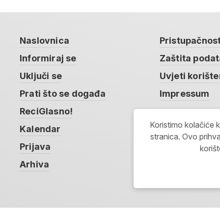
Naslovnica
Pristupačnos
Informiraj se
Zaštita poda
Uključi se
Uvjeti korište
Prati što se događa
Impressum
ReciGlasno!
Koristimo kolačiće 
Kalendar
stranica. Ovo prihva
Prijava
koriš
Arhiva