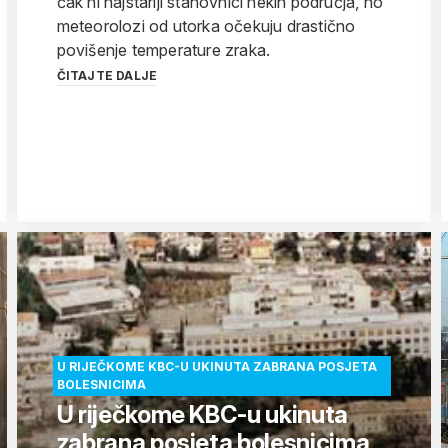
čak ni najstariji stanovnici nekih područja, no
meteorolozi od utorka očekuju drastično
povišenje temperature zraka.
ČITAJTE DALJE
U RIJEČKOME KBC-U UKINUTA ZABRANA POSJETA
BOLESNICIMA
U riječkome KBC-u ukinuta
zabrana posjeta bolesnicima