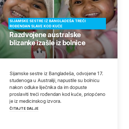
SIJAMSKE SESTRE IZ BANGLADEŠA TREĆI
ROĐENDAN SLAVE KOD KUĆE
Razdvojene australske
blizanke izašle iz bolnice
Sijamske sestre iz Bangladeša, odvojene 17.
studenoga u Australiji, napustile su bolnicu
nakon odluke liječnika da im dopuste
proslaviti treći rođendan kod kuće, priopćeno
je iz medicinskog izvora.
ČITAJTE DALJE