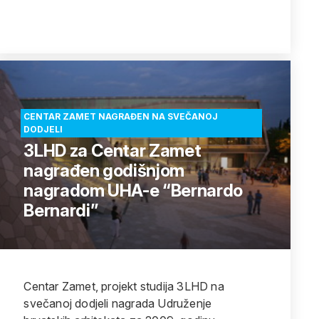
CENTAR ZAMET NAGRAĐEN NA SVEČANOJ
DODJELI
3LHD za Centar Zamet
nagrađen godišnjom
nagradom UHA-e “Bernardo
Bernardi”
Centar Zamet, projekt studija 3LHD na
svečanoj dodjeli nagrada Udruženje