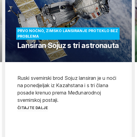
PRVO NOĆNO, ZIMSKO LANSIRANJE PROTEKLO BEZ
PROBLEMA
Lansiran Sojuz s tri astronauta
Ruski svemirski brod Sojuz lansiran je u noći
na ponedjeljak iz Kazahstana i s tri člana
posade krenuo prema Međunarodnoj
svemirskoj postaji.
ČITAJTE DALJE