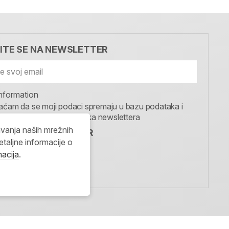
VITE SE NA NEWSLETTER
nformation
aćam da se moji podaci spremaju u bazu podataka i
te u svrhu slanja MojaRijeka newslettera
avanja naših mrežnih
IJEKA NEWSLETTER
etaljne informacije o
I SE
macija
.