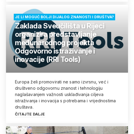
JE LI MOGUĆ BOLJI DIJALOG ZNANOSTI I DRUŠTVA?
Zaklada Sveučilišta u Rijeci
organizira predstavljanje
međunarodnog projekta
Odgovorno istraživanje i
inovacije (RRI Tools)
Europa želi promovirati ne samo izvrsnu, već i
društveno odgovornu znanost i tehnologiju
naglašavanjem važnosti usklađivanja ciljeva
istraživanja i inovacija s potrebama i vrijednostima
društava.
ČITAJTE DALJE