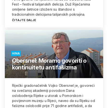
Fest – festival talijanskih delicija. Duž Riječanima
omiljene šetnice izloženi su štandovi s
tradicionalnim delicijama talijanskih pokrajina.
ČITAJTE DALJE
HINA
Obersnel: Moramo govoriti o
kontinuitetu antifašizma
Riječki gradonačelnik Vojko Obersnel je, govoreći
na svečanoj akademiji povodom Dana
oslobođenja Rijeke u utorak u Pomorskom i
povijesnom muzeju u Rijeci, naveo da su Rijeku od
fašizma oslobodili prije 71 godine antifašisti, a da