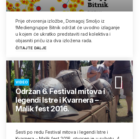
Prije otvorenja izložbe, Domagoj Smoljo iz
!Mediengruppe Bitnik održat će uvodno izlaganje
u kojem će ukratko predstaviti rad kolektiva i
objasniti priču iza dva izložena rada.
ČITAJTE DALJE
VIDEO
Održan 6. Festival mitova i
legendi Istre i Kvarnera –
Malik fest 2016.
Šesti po redu Festival mitova i legendi Istre i
Kvarnera – Malik fest 2016. otvoren je u subotu, 4.