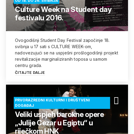
OD 18. DO 26. SVIBNJA
Culture Week na Student day
festivalu 2016.
Ovogodišnji Student Day Festival započinje 18.
svibnja u 17 sati s CULTURE WEEK-om,
nadovezujući se na uspješni prošlogodišnji projekt
revitalizacije marginaliziranih toposa u samom
centru grada.
ČITAJTE DALJE
PRVORAZREDNI KULTURNI I DRUŠTVENI
DOGAĐAJ
Veliki uspjeh barokne opere
„Julije Cezar u Egiptu“ u
riječkom HNK