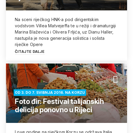
Na sceni riječkog HNK-a pod dirigentskim
vodstvom Villea Matvejeffa te u režiji i dramaturgiji
Marina Blaževića i Olivera Frljića, uz Dianu Haller,
nastupila je nova generacija solistica i solista
riječke Opere
ČITAJTE DALJE
OD 3. DO 7. SVIBNJA 2016. NA KORZU
Foto đir: Festival talijanskih
delicija ponovno u Rijeci
I ove godine na riječkom Korzu se održava Italia