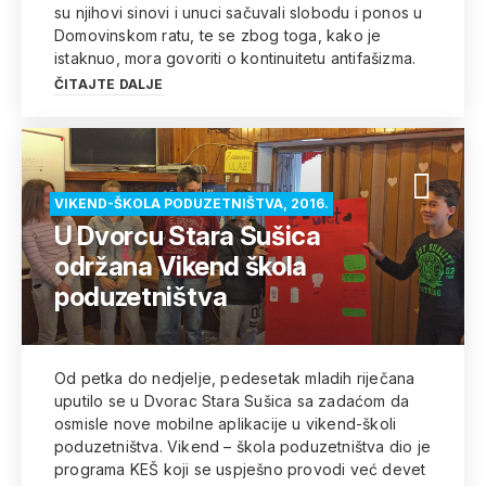
su njihovi sinovi i unuci sačuvali slobodu i ponos u
Domovinskom ratu, te se zbog toga, kako je
istaknuo, mora govoriti o kontinuitetu antifašizma.
ČITAJTE DALJE
VIKEND-ŠKOLA PODUZETNIŠTVA, 2016.
U Dvorcu Stara Sušica
održana Vikend škola
poduzetništva
Od petka do nedjelje, pedesetak mladih riječana
uputilo se u Dvorac Stara Sušica sa zadaćom da
osmisle nove mobilne aplikacije u vikend-školi
poduzetništva. Vikend – škola poduzetništva dio je
programa KEŠ koji se uspješno provodi već devet