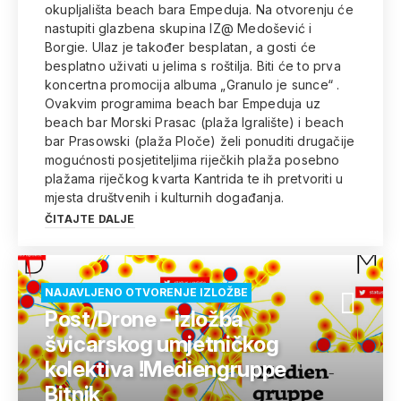
okupljališta beach bara Empeduja. Na otvorenju će
nastupiti glazbena skupina IZ@ Medošević i
Borgie. Ulaz je također besplatan, a gosti će
besplatno uživati u jelima s roštilja. Biti će to prva
koncertna promocija albuma „Granulo je sunce“ .
Ovakvim programima beach bar Empeduja uz
beach bar Morski Prasac (plaža Igralište) i beach
bar Prasowski (plaža Ploče) želi ponuditi drugačije
mogućnosti posjetiteljima riječkih plaža posebno
plažama riječkog kvarta Kantrida te ih pretvoriti u
mjesta društvenih i kulturnih događanja.
ČITAJTE DALJE
NAJAVLJENO OTVORENJE IZLOŽBE
Post/Drone – izložba
švicarskog umjetničkog
kolektiva !Mediengruppe
Bitnik