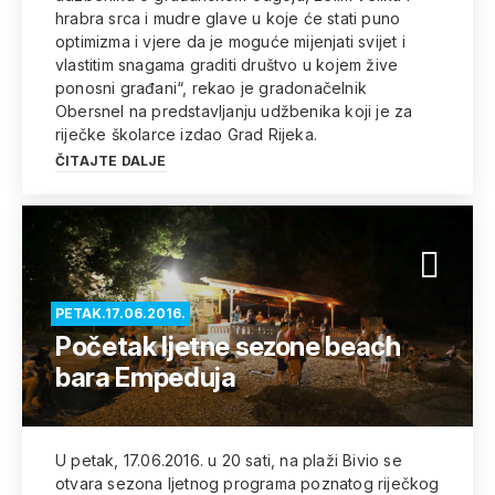
hrabra srca i mudre glave u koje će stati puno
optimizma i vjere da je moguće mijenjati svijet i
vlastitim snagama graditi društvo u kojem žive
ponosni građani“, rekao je gradonačelnik
Obersnel na predstavljanju udžbenika koji je za
riječke školarce izdao Grad Rijeka.
ČITAJTE DALJE
PETAK.17.06.2016.
Početak ljetne sezone beach
bara Empeduja
U petak, 17.06.2016. u 20 sati, na plaži Bivio se
otvara sezona ljetnog programa poznatog riječkog