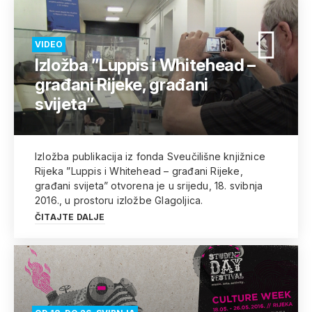
VIDEO
Izložba ”Luppis i Whitehead –
građani Rijeke, građani
svijeta”
Izložba publikacija iz fonda Sveučilišne knjižnice
Rijeka ”Luppis i Whitehead – građani Rijeke,
građani svijeta” otvorena je u srijedu, 18. svibnja
2016., u prostoru izložbe Glagoljica.
ČITAJTE DALJE