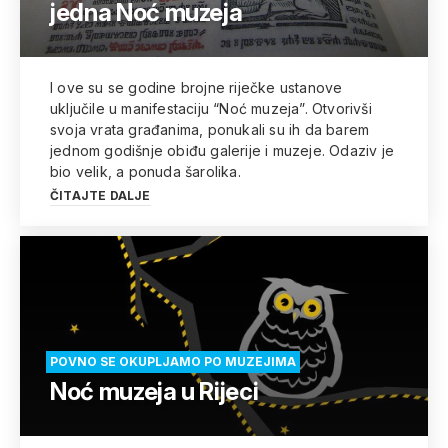
jedna Noć muzeja
I ove su se godine brojne riječke ustanove
uključile u manifestaciju “Noć muzeja”. Otvorivši
svoja vrata građanima, ponukali su ih da barem
jednom godišnje obiđu galerije i muzeje. Odaziv je
bio velik, a ponuda šarolika.
ČITAJTE DALJE
POVNO SE OKUPLJAMO PO MUZEJIMA
Noć muzeja u Rijeci