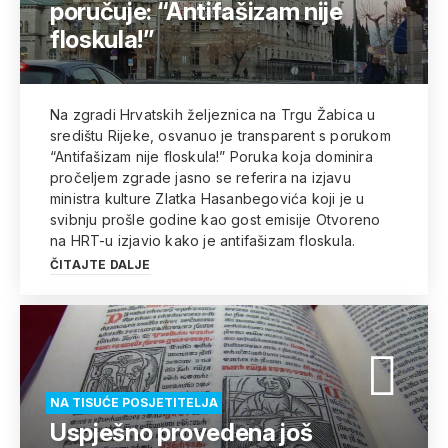
poručuje: “Antifašizam nije
floskula!”
Na zgradi Hrvatskih željeznica na Trgu Žabica u
središtu Rijeke, osvanuo je transparent s porukom
“Antifašizam nije floskula!” Poruka koja dominira
pročeljem zgrade jasno se referira na izjavu
ministra kulture Zlatka Hasanbegovića koji je u
svibnju prošle godine kao gost emisije Otvoreno
na HRT-u izjavio kako je antifašizam floskula.
ČITAJTE DALJE
NA TISUĆE POSJETITELJA
Uspješno provedena još