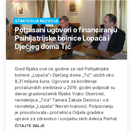
STRATEGIJA RAZVOJA
Potpisani ugovori o financiranju
Psihijatrijske bolnice Lopača i
Dječjeg doma Tić
Grad Rijeka ove će godine za rad Psihijatrijske
bolnice „Lopača“ i Dječjeg doma „Tić“ uložiti oko
8,31 milijuna kuna. Ugovore za korištenje
proračunskih sredstava u 2016. godini potpisali su
danas gradonačelnik Rijeke Vojko Obersnel,
ravnateljica „Tića“ Tamara Žakula Desnica i v.d.
ravnatelja „Lopače“ Neven Ivanović. Potpisivanju
je prisustvovala i pročelnica Odjela gradske
uprave za zdravstvo i socijalnu skrb Ankica Perhat.
ČITAJTE DALJE