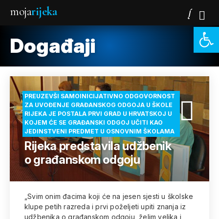
moja
rijeka
Open 
Događaji
PREUZEVŠI SAMOINICIJATIVNO ODGOVORNOST
ZA UVOĐENJE GRAĐANSKOG ODGOJA U ŠKOLE
RIJEKA JE POSTALA PRVI GRAD U HRVATSKOJ U
KOJEM ĆE SE GRAĐANSKI ODGOJ UČITI KAO
JEDINSTVENI PREDMET U OSNOVNIM ŠKOLAMA
Rijeka predstavila udžbenik
o građanskom odgoju
„Svim onim đacima koji će na jesen sjesti u školske
klupe petih razreda i prvi poželjeti upiti znanja iz
udžbenika o građanskom odgoju, želim velika i