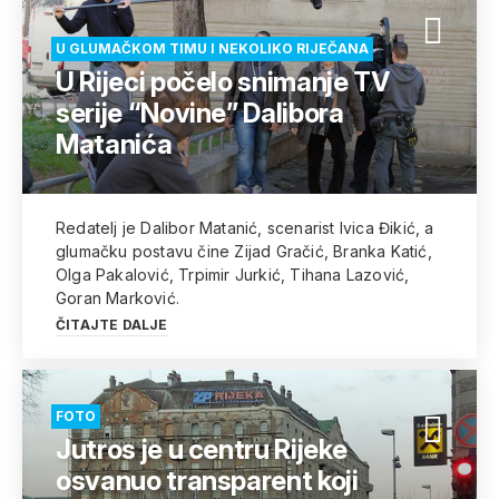
U GLUMAČKOM TIMU I NEKOLIKO RIJEČANA
U Rijeci počelo snimanje TV
serije “Novine” Dalibora
Matanića
Redatelj je Dalibor Matanić, scenarist Ivica Đikić, a
glumačku postavu čine Zijad Gračić, Branka Katić,
Olga Pakalović, Trpimir Jurkić, Tihana Lazović,
Goran Marković.
ČITAJTE DALJE
FOTO
Jutros je u centru Rijeke
osvanuo transparent koji