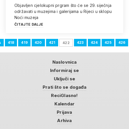
Objavljen cjelokupni prgram što će se 29. siječnja
održavati u muzejima i galerijama u Rijeci u sklopu
Noći muzeja
ČITAJTE DALJE
A
418
419
420
421
423
424
425
426
422
Naslovnica
Informiraj se
Uključi se
Prati što se događa
ReciGlasno!
Kalendar
Prijava
Arhiva