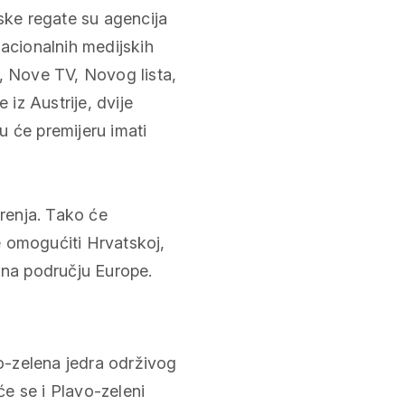
jske regate su agencija
nacionalnih medijskih
, Nove TV, Novog lista,
 iz Austrije, dvije
u će premijeru imati
drenja. Tako će
e omogućiti Hrvatskoj,
 na području Europe.
o-zelena jedra održivog
 će se i Plavo-zeleni