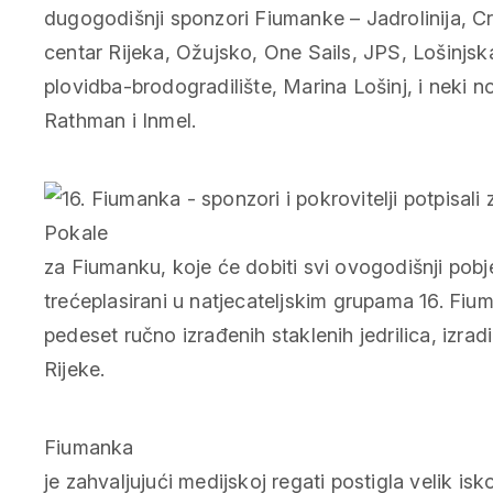
dugogodišnji sponzori Fiumanke – Jadrolinija, C
centar Rijeka, Ožujsko, One Sails, JPS, Lošinjsk
plovidba-brodogradilište, Marina Lošinj, i neki no
Rathman i Inmel.
Pokale
za Fiumanku, koje će dobiti svi ovogodišnji pobje
trećeplasirani u natjecateljskim grupama 16. Fi
pedeset ručno izrađenih staklenih jedrilica, izradi
Rijeke.
Fiumanka
je zahvaljujući medijskoj regati postigla velik i