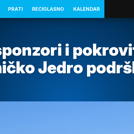
PRATI
RECIGLASNO
KALENDAR
ponzori i pokrovit
ničko Jedro podr