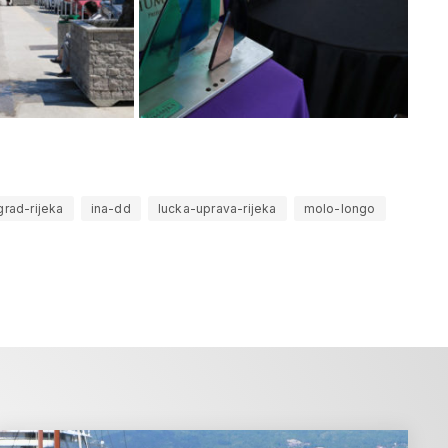
grad-rijeka
ina-dd
lucka-uprava-rijeka
molo-longo