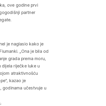
nka, ove godine prvi
gogodišnji partner
egate.
el je naglasio kako je
Fiumanki. „Ona je bila od
anje grada prema moru,
dijela riječke luke u
vojom atraktivnošću
pe“, kazao je
a, godinama učestvuje u
,