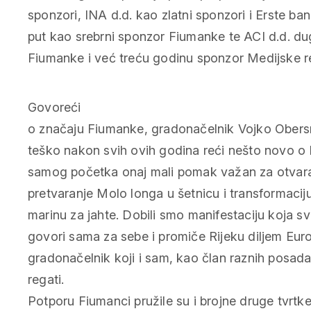
sponzori, INA d.d. kao zlatni sponzori i Erste ba
put kao srebrni sponzor Fiumanke te ACI d.d. du
Fiumanke i već treću godinu sponzor Medijske r
Govoreći
o značaju Fiumanke, gradonačelnik Vojko Obersn
teško nakon svih ovih godina reći nešto novo o 
samog početka onaj mali pomak važan za otvar
pretvaranje Molo longa u šetnicu i transformaciju 
marinu za jahte. Dobili smo manifestaciju koja s
govori sama za sebe i promiče Rijeku diljem Euro
gradonačelnik koji i sam, kao član raznih posad
regati.
Potporu Fiumanci pružile su i brojne druge tvrtke