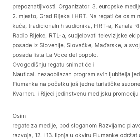
prepoznatljivosti. Organizatori 3. europske medi
2. mjesto, Grad Rijeka i HRT. Na regati će osim 
kuća, tradicionalnih sudionika, HRT-a, Kanala RI
Radio Rijeke, RTL-a, sudjelovati televizijske ekipe
posade iz Slovenije, Slovačke, Mađarske, a svoj
posada lista La Voce del popolo.
Ovogodišnju regatu snimat će i
Nautical, nezaobilazan program svih ljubitelja je
Fiumanka na početku još jedne turističke sezon
Kvarneru i Rijeci jedinstvenu medijsku promociju
Osim
regate za medije, pod sloganom Razvijamo plav
razvoja, 12. i 13. lipnja u okviru Fiumanke održat