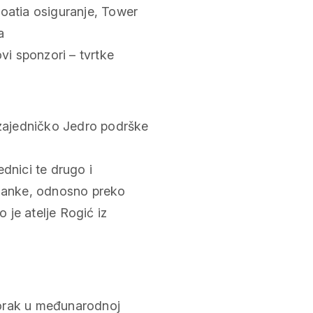
roatia osiguranje, Tower
a
vi sponzori – tvrtke
dnici te drugo i
umanke, odnosno preko
o je atelje Rogić iz
skorak u međunarodnoj