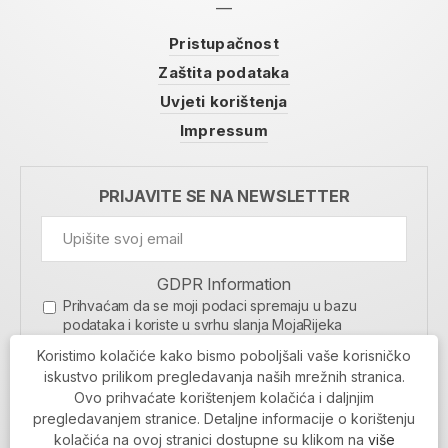
Pristupačnost
Zaštita podataka
Uvjeti korištenja
Impressum
PRIJAVITE SE NA NEWSLETTER
GDPR Information
Prihvaćam da se moji podaci spremaju u bazu
podataka i koriste u svrhu slanja MojaRijeka
newslettera
Koristimo kolačiće kako bismo poboljšali vaše korisničko
MOJARIJEKA NEWSLETTER
iskustvo prilikom pregledavanja naših mrežnih stranica.
Ovo prihvaćate korištenjem kolačića i daljnjim
PRIJAVI SE
pregledavanjem stranice. Detaljne informacije o korištenju
kolačića na ovoj stranici dostupne su klikom na
više