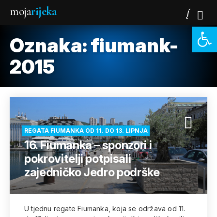
moja
rijeka
Open 
Oznaka:
fiumank-
2015
REGATA FIUMANKA OD 11. DO 13. LIPNJA
16. Fiumanka – sponzori i
pokrovitelji potpisali
zajedničko Jedro podrške
U tjednu regate Fiumanka, koja se održava od 11.