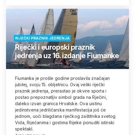
RIJEČKI PRAZNIK JEDRENJA
Riječki i europski praznik
jedrenja uz 16. izdanje Fiumanke
Fiumanka je prošle godine proslavila značajan
jubilej, svoju 15. obljetnicu. Ovaj veliki riječki
praznik jedrenja, prerastao je okvire sporta i
postao prepoznatljiv simbol grada na Rječini,
daleko izvan granica Hrvatske. Ova uistinu
jedinstvena jedriličarska manifestacija još će
jednom, uoči blagdana riječkog zaštitnika svetog
Vida, Riječanima i gostima Rijeke ponuditi istinski
spektakl.