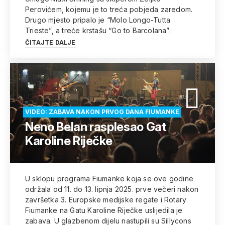
Perovićem, kojemu je to treća pobjeda zaredom.
Drugo mjesto pripalo je “Molo Longo-Tutta
Trieste”, a treće krstašu “Go to Barcolana”.
ČITAJTE DALJE
VIDEO: ZABAVA NAKON PRVOG DANA FIUMANKE
Neno Belan rasplesao Gat
Karoline Riječke
U sklopu programa Fiumanke koja se ove godine
održala od 11. do 13. lipnja 2025. prve večeri nakon
završetka 3. Europske medijske regate i Rotary
Fiumanke na Gatu Karoline Riječke uslijedila je
zabava. U glazbenom dijelu nastupili su Sillycons