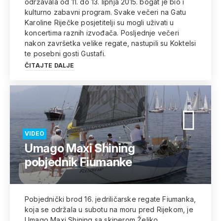
održavala od 11. do 13. lipnja 2015. bogat je bio i
kulturno zabavni program. Svake večeri na Gatu
Karoline Riječke posjetitelji su mogli uživati u
koncertima raznih izvođača. Posljednje večeri
nakon završetka velike regate, nastupili su Koktelsi
te posebni gosti Gustafi.
ČITAJTE DALJE
VIDEO
Umago Maxi Shining
pobjednik Fiumanke
Pobjednički brod 16. jedriličarske regate Fiumanka,
koja se održala u subotu na moru pred Rijekom, je
Umago Maxi Shining sa skiperom Željko