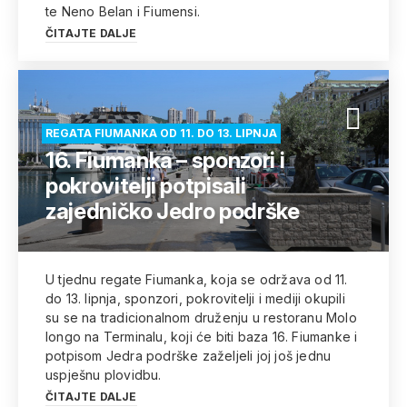
te Neno Belan i Fiumensi.
ČITAJTE DALJE
REGATA FIUMANKA OD 11. DO 13. LIPNJA
16. Fiumanka – sponzori i
pokrovitelji potpisali
zajedničko Jedro podrške
U tjednu regate Fiumanka, koja se održava od 11.
do 13. lipnja, sponzori, pokrovitelji i mediji okupili
su se na tradicionalnom druženju u restoranu Molo
longo na Terminalu, koji će biti baza 16. Fiumanke i
potpisom Jedra podrške zaželjeli joj još jednu
uspješnu plovidbu.
ČITAJTE DALJE