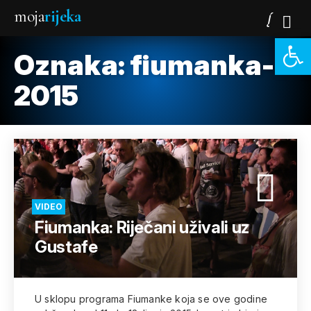
moja
rijeka
Open 
Oznaka:
fiumanka-
2015
VIDEO
Fiumanka: Riječani uživali uz
Gustafe
U sklopu programa Fiumanke koja se ove godine