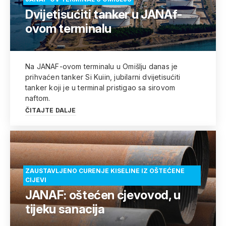
Dvijetisućiti tanker u JANAf-
ovom terminalu
Na JANAF-ovom terminalu u Omišlju danas je
prihvaćen tanker Si Kuiin, jubilarni dvijetisućiti
tanker koji je u terminal pristigao sa sirovom
naftom.
ČITAJTE DALJE
ZAUSTAVLJENO CURENJE KISELINE IZ OŠTEĆENE
CIJEVI
JANAF: oštećen cjevovod, u
tijeku sanacija