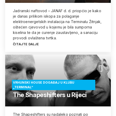
Jadranski naftovod – JANAF d. d. priopćio je kako
je danas prilikom iskopa za polaganje
elektroenergetskih instalacija na Terminalu Žitnjak,
oštećen cjevovod u kojemu je bila sumporna
kiselina te da je curenje zaustavljeno, a sanaciju
provodi ovlaštena tvrtka.
ČITAJTE DALJE
VRHUNSKI HOUSE DOGAĐAJ U KLUBU
„TERMINAL“
The Shapeshifters u Rijeci
The Shapeshifters su nadaleko poznati po