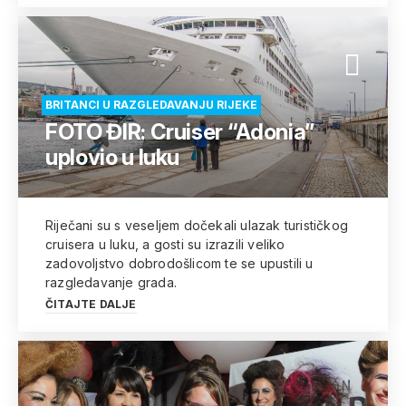
BRITANCI U RAZGLEDAVANJU RIJEKE
FOTO ĐIR: Cruiser “Adonia”
uplovio u luku
Riječani su s veseljem dočekali ulazak turističkog
cruisera u luku, a gosti su izrazili veliko
zadovoljstvo dobrodošlicom te se upustili u
razgledavanje grada.
ČITAJTE DALJE