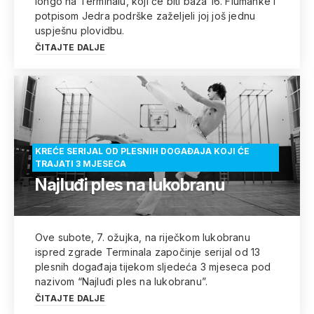
longo na Terminalu, koji će biti baza 16. Fiumanke i
potpisom Jedra podrške zaželjeli joj još jednu
uspješnu plovidbu.
ČITAJTE DALJE
KREĆE SERIJAL OD PLESNIH DOGAĐAJA KOJI ĆE
TRAJATI 3 MJESECA
Najluđi ples na lukobranu
Ove subote, 7. ožujka, na riječkom lukobranu
ispred zgrade Terminala započinje serijal od 13
plesnih događaja tijekom sljedeća 3 mjeseca pod
nazivom “Najluđi ples na lukobranu”.
ČITAJTE DALJE