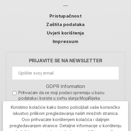
Pristupačnost
Zaštita podataka
Uvjeti korištenja
Impressum
PRIJAVITE SE NA NEWSLETTER
GDPR Information
Prihvaćam da se moji podaci spremaju u bazu
podataka i koriste u svrhu slanja MojaRijeka
newslettera
Koristimo kolačiće kako bismo poboljšali vaše korisničko
MOJARIJEKA NEWSLETTER
iskustvo prilikom pregledavanja naših mrežnih stranica.
Ovo prihvaćate korištenjem kolačića i daljnjim
PRIJAVI SE
pregledavanjem stranice. Detaljne informacije o korištenju