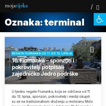
moja
rijeka
Open 
Oznaka:
terminal
REGATA FIUMANKA OD 11. DO 13. LIPNJA
16. Fiumanka – sponzori i
pokrovitelji potpisali
zajedničko Jedro podrške
U tjednu regate Fiumanka, koja se održava od 11.
do 13. lipnja, sponzori, pokrovitelji i mediji okupili
su se na tradicionalnom druženju u restoranu Molo