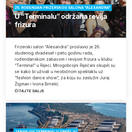
25. ROĐENDAN FRIZERSKOG SALONA "ALEXANDRA"
U “Terminalu” održana revija
frizura
Frizerski salon “Alexandra” proslavio je 26.
studenog dvadeset i petu godinu rada,
rođendanskom zabavom i revijom frizura u klubu
“Terminal” u Rijeci. Mnogobrojni Riječani okupili su
se kako bi uživali u neobičnom spektaklu uz
“fashion dance show”, za koju su zaslužni Juraj
Žigman i Ivona Brnelić.
ČITAJTE DALJE
JANAF-OV TERMINAL U OMIŠLJU