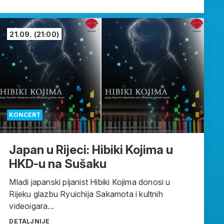
21.09.
(21:00)
KONCERT
Japan u Rijeci: Hibiki Kojima u
HKD-u na Sušaku
Mladi japanski pijanist Hibiki Kojima donosi u
Rijeku glazbu Ryuichija Sakamota i kultnih
videoigara...
DETALJNIJE