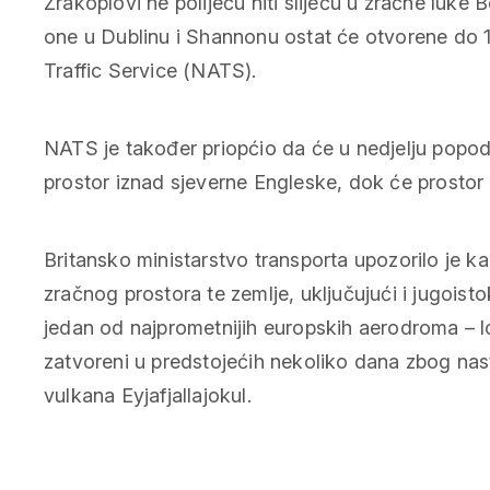
Zrakoplovi ne polijeću niti slijeću u zračne luke B
one u Dublinu i Shannonu ostat će otvorene do 13
Traffic Service (NATS).
NATS je također priopćio da će u nedjelju popodn
prostor iznad sjeverne Engleske, dok će prostor
Britansko ministarstvo transporta upozorilo je kako
zračnog prostora te zemlje, uključujući i jugoist
jedan od najprometnijih europskih aerodroma – l
zatvoreni u predstojećih nekoliko dana zbog nas
vulkana Eyjafjallajokul.