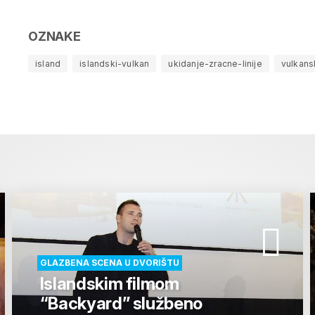
OZNAKE
island
islandski-vulkan
ukidanje-zracne-linije
vulkans
GLAZBENA SCENA U DVORIŠTU
Islandskim filmom
“Backyard” službeno