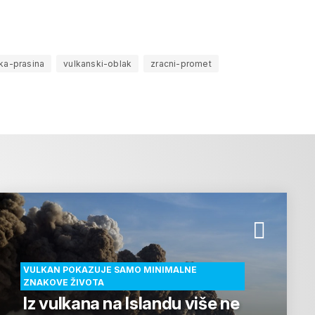
ka-prasina
vulkanski-oblak
zracni-promet
VULKAN POKAZUJE SAMO MINIMALNE
ZNAKOVE ŽIVOTA
Iz vulkana na Islandu više ne