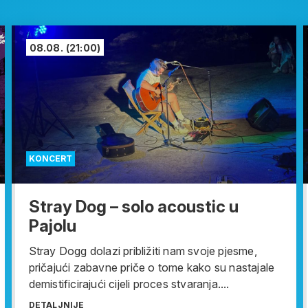
08.08.
(21:00)
KONCERT
Stray Dog – solo acoustic u
Pajolu
Stray Dogg dolazi približiti nam svoje pjesme,
pričajući zabavne priče o tome kako su nastajale
demistificirajući cijeli proces stvaranja....
DETALJNIJE