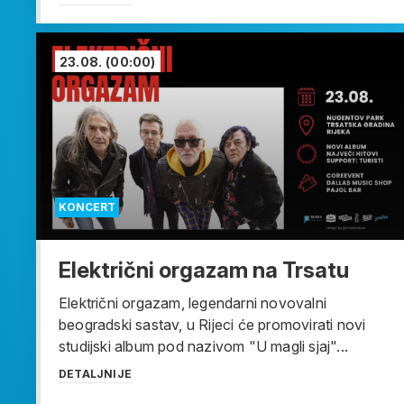
23.08.
(00:00)
KONCERT
Električni orgazam na Trsatu
Električni orgazam, legendarni novovalni
beogradski sastav, u Rijeci će promovirati novi
studijski album pod nazivom "U magli sjaj"...
DETALJNIJE