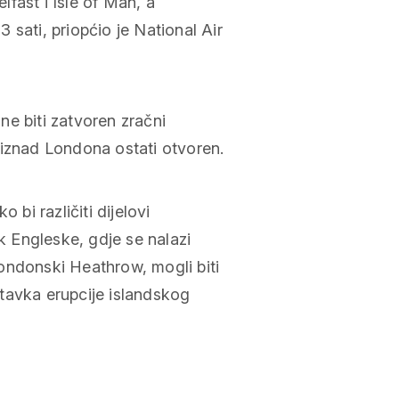
elfast i Isle of Man, a
 sati, priopćio je National Air
e biti zatvoren zračni
 iznad Londona ostati otvoren.
 bi različiti dijelovi
ok Engleske, gdje se nalazi
ondonski Heathrow, mogli biti
tavka erupcije islandskog