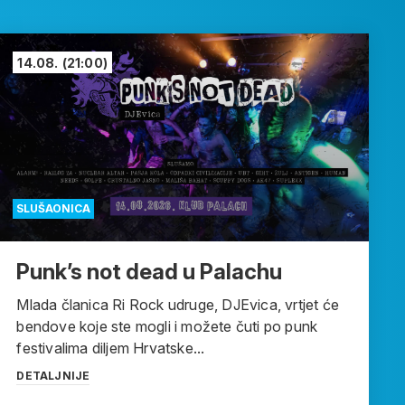
14.08.
(21:00)
SLUŠAONICA
Punk’s not dead u Palachu
Mlada članica Ri Rock udruge, DJEvica, vrtjet će
bendove koje ste mogli i možete čuti po punk
festivalima diljem Hrvatske...
DETALJNIJE