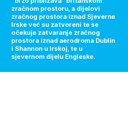
“brzo približava” britanskom
zračnom prostoru, a dijelovi
zračnog prostora iznad Sjeverne
Irske već su zatvoreni te se
očekuje zatvaranje zračnog
prostora iznad aerodroma Dublin
i Shannon u Irskoj, te u
sjevernom dijelu Engleske.