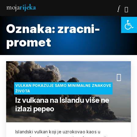
moja
rijeka
Open 
Oznaka:
zracni-
promet
VULKAN POKAZUJE SAMO MINIMALNE ZNAKOVE
ŽIVOTA
Iz vulkana na Islandu više ne
izlazi pepeo
Islandski vulkan koji je uzrokovao kaos u