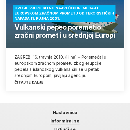
OVO JE VJEROJATNO NAJVEĆI POREMEĆAJ U
EUROPSKOM ZRAČNOM PROMETU OD TERORISTIČKIH
NAPADA 11. RUJNA 2001.
Vulkanski pepeo poremetio
zračni promet i u srednjoj Europi
ZAGREB, 16. travnja 2010. (Hina) – Poremećaj u
europskom zračnom prometu zbog erupcije
pepela s islandskog vulkana širi se u petak
srednjom Europom, javljaju agencije.
ČITAJTE DALJE
Naslovnica
Informiraj se
Uključi se