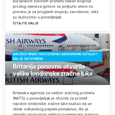
europskom zračnom prometu nakon erupcije
prošlog mjeseca gotovo se potpuno smirio no
prerano je za proglasiti erupciju završenom, rekli
su dužnosnici u ponedjeljak.
ČITAJTE DALJE
NAJVEĆI IRSKI I NIZOZEMSKI AERODROMI OSTAJU I
DALJE ZATVORENI
Britanija ponovno otvorila
velike londonske zračne luke
Britanska agencija za nadzor zračnog prometa
(NATS) u ponedjeljak je otvorila za promet
najveće londonske zračne luke budući da se
oblak vulkanskog pepela pomaknuo, što je
smanjilo mogućnost velikog poremećaja zračnog