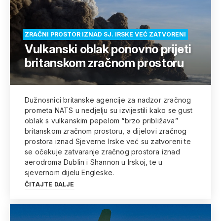
ZRAČNI PROSTOR IZNAD SJ. IRSKE VEĆ ZATVORENI
Vulkanski oblak ponovno prijeti
britanskom zračnom prostoru
Dužnosnici britanske agencije za nadzor zračnog
prometa NATS u nedjelju su izvijestili kako se gust
oblak s vulkanskim pepelom “brzo približava”
britanskom zračnom prostoru, a dijelovi zračnog
prostora iznad Sjeverne Irske već su zatvoreni te
se očekuje zatvaranje zračnog prostora iznad
aerodroma Dublin i Shannon u Irskoj, te u
sjevernom dijelu Engleske.
ČITAJTE DALJE