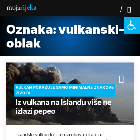
moja
rijeka
Open 
Oznaka:
vulkanski-
oblak
VULKAN POKAZUJE SAMO MINIMALNE ZNAKOVE
ŽIVOTA
Iz vulkana na Islandu više ne
izlazi pepeo
Islandski vulkan koji je uzrokovao kaos u