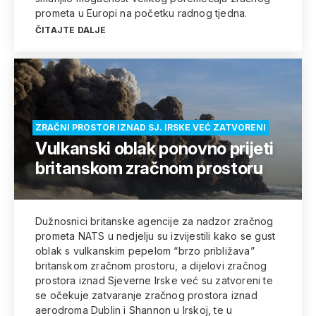
prometa u Europi na početku radnog tjedna.
ČITAJTE DALJE
ZRAČNI PROSTOR IZNAD SJ. IRSKE VEĆ ZATVORENI
Vulkanski oblak ponovno prijeti
britanskom zračnom prostoru
Dužnosnici britanske agencije za nadzor zračnog
prometa NATS u nedjelju su izvijestili kako se gust
oblak s vulkanskim pepelom “brzo približava”
britanskom zračnom prostoru, a dijelovi zračnog
prostora iznad Sjeverne Irske već su zatvoreni te
se očekuje zatvaranje zračnog prostora iznad
aerodroma Dublin i Shannon u Irskoj, te u