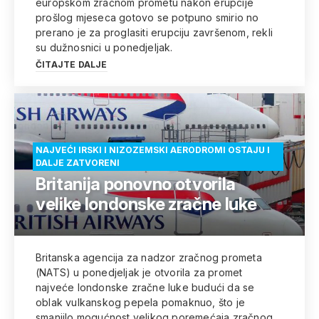
europskom zračnom prometu nakon erupcije
prošlog mjeseca gotovo se potpuno smirio no
prerano je za proglasiti erupciju završenom, rekli
su dužnosnici u ponedjeljak.
ČITAJTE DALJE
NAJVEĆI IRSKI I NIZOZEMSKI AERODROMI OSTAJU I
DALJE ZATVORENI
Britanija ponovno otvorila
velike londonske zračne luke
Britanska agencija za nadzor zračnog prometa
(NATS) u ponedjeljak je otvorila za promet
najveće londonske zračne luke budući da se
oblak vulkanskog pepela pomaknuo, što je
smanjilo mogućnost velikog poremećaja zračnog