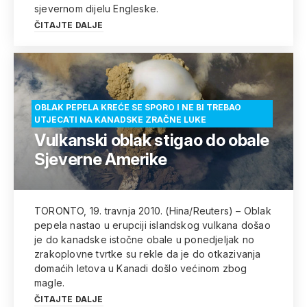
sjevernom dijelu Engleske.
ČITAJTE DALJE
OBLAK PEPELA KREĆE SE SPORO I NE BI TREBAO
UTJECATI NA KANADSKE ZRAČNE LUKE
Vulkanski oblak stigao do obale
Sjeverne Amerike
TORONTO, 19. travnja 2010. (Hina/Reuters) – Oblak
pepela nastao u erupciji islandskog vulkana došao
je do kanadske istočne obale u ponedjeljak no
zrakoplovne tvrtke su rekle da je do otkazivanja
domaćih letova u Kanadi došlo većinom zbog
magle.
ČITAJTE DALJE