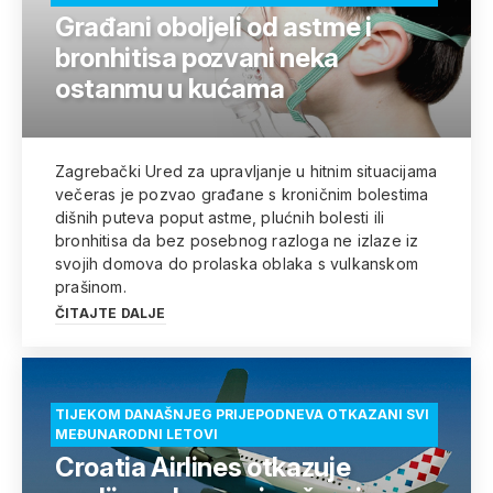
Građani oboljeli od astme i
bronhitisa pozvani neka
ostanmu u kućama
Zagrebački Ured za upravljanje u hitnim situacijama
večeras je pozvao građane s kroničnim bolestima
dišnih puteva poput astme, plućnih bolesti ili
bronhitisa da bez posebnog razloga ne izlaze iz
svojih domova do prolaska oblaka s vulkanskom
prašinom.
ČITAJTE DALJE
TIJEKOM DANAŠNJEG PRIJEPODNEVA OTKAZANI SVI
MEĐUNARODNI LETOVI
Croatia Airlines otkazuje