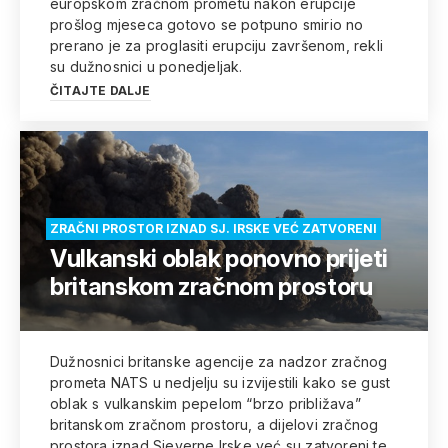
europskom zračnom prometu nakon erupcije
prošlog mjeseca gotovo se potpuno smirio no
prerano je za proglasiti erupciju završenom, rekli
su dužnosnici u ponedjeljak.
ČITAJTE DALJE
ZRAČNI PROSTOR IZNAD SJ. IRSKE VEĆ ZATVORENI
Vulkanski oblak ponovno prijeti
britanskom zračnom prostoru
Dužnosnici britanske agencije za nadzor zračnog
prometa NATS u nedjelju su izvijestili kako se gust
oblak s vulkanskim pepelom “brzo približava”
britanskom zračnom prostoru, a dijelovi zračnog
prostora iznad Sjeverne Irske već su zatvoreni te