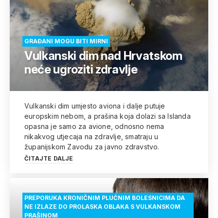
GRAĐANI MOGU BITI MIRNI
Vulkanski dim nad Hrvatskom
neće ugroziti zdravlje
Vulkanski dim umjesto aviona i dalje putuje
europskim nebom, a prašina koja dolazi sa Islanda
opasna je samo za avione, odnosno nema
nikakvog utjecaja na zdravlje, smatraju u
županijskom Zavodu za javno zdravstvo.
ČITAJTE DALJE
PREPORUKA KRONIČNIM PLUĆNIM BOLESNICIMA DA
NE IZLAZE DO PROLASKA OBLAKA S VULKANSKOM
PRAŠINOM