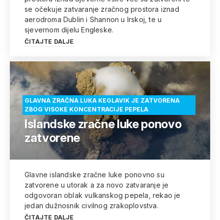
se očekuje zatvaranje zračnog prostora iznad
aerodroma Dublin i Shannon u Irskoj, te u
sjevernom dijelu Engleske.
ČITAJTE DALJE
GLAVNA ZRAČNA LUKA KEGLAVIK JE ZATVORENA
ZBOG VISOKE KONCENTRACIJE PEPELA
Islandske zračne luke ponovo
zatvorene
Glavne islandske zračne luke ponovno su
zatvorene u utorak a za novo zatvaranje je
odgovoran oblak vulkanskog pepela, rekao je
jedan dužnosnik civilnog zrakoplovstva.
ČITAJTE DALJE