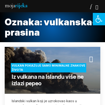
moja
rijeka
Open 
Oznaka:
vulkanska-
prasina
VULKAN POKAZUJE SAMO MINIMALNE ZNAKOVE
ŽIVOTA
Iz vulkana na Islandu više ne
izlazi pepeo
Islandski vulkan koji je uzrokovao kaos u