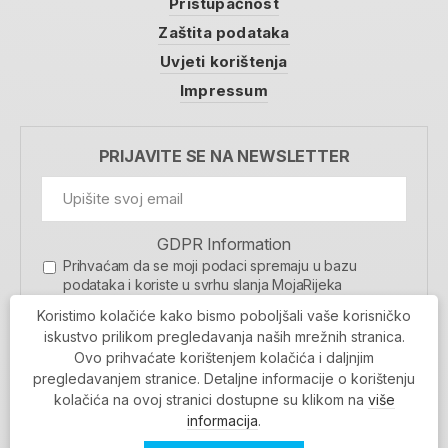
Pristupačnost
Zaštita podataka
Uvjeti korištenja
Impressum
PRIJAVITE SE NA NEWSLETTER
GDPR Information
Prihvaćam da se moji podaci spremaju u bazu
podataka i koriste u svrhu slanja MojaRijeka
newslettera
Koristimo kolačiće kako bismo poboljšali vaše korisničko
MOJARIJEKA NEWSLETTER
iskustvo prilikom pregledavanja naših mrežnih stranica.
Ovo prihvaćate korištenjem kolačića i daljnjim
PRIJAVI SE
pregledavanjem stranice. Detaljne informacije o korištenju
kolačića na ovoj stranici dostupne su klikom na
više
informacija
.