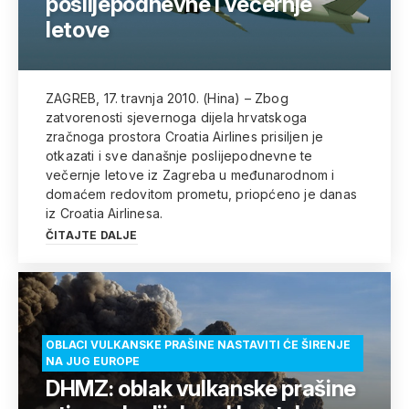
poslijepodnevne i večernje
letove
ZAGREB, 17. travnja 2010. (Hina) – Zbog
zatvorenosti sjevernoga dijela hrvatskoga
zračnoga prostora Croatia Airlines prisiljen je
otkazati i sve današnje poslijepodnevne te
večernje letove iz Zagreba u međunarodnom i
domaćem redovitom prometu, priopćeno je danas
iz Croatia Airlinesa.
ČITAJTE DALJE
OBLACI VULKANSKE PRAŠINE NASTAVITI ĆE ŠIRENJE
NA JUG EUROPE
DHMZ: oblak vulkanske prašine