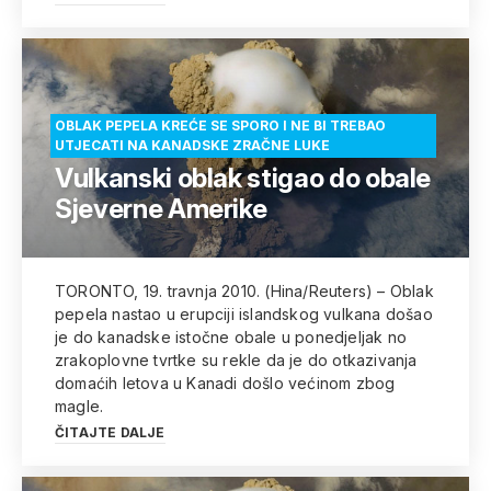
OBLAK PEPELA KREĆE SE SPORO I NE BI TREBAO
UTJECATI NA KANADSKE ZRAČNE LUKE
Vulkanski oblak stigao do obale
Sjeverne Amerike
TORONTO, 19. travnja 2010. (Hina/Reuters) – Oblak
pepela nastao u erupciji islandskog vulkana došao
je do kanadske istočne obale u ponedjeljak no
zrakoplovne tvrtke su rekle da je do otkazivanja
domaćih letova u Kanadi došlo većinom zbog
magle.
ČITAJTE DALJE