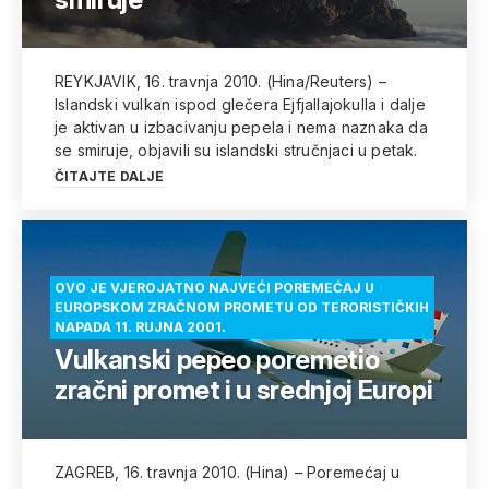
REYKJAVIK, 16. travnja 2010. (Hina/Reuters) –
Islandski vulkan ispod glečera Ejfjallajokulla i dalje
je aktivan u izbacivanju pepela i nema naznaka da
se smiruje, objavili su islandski stručnjaci u petak.
ČITAJTE DALJE
OVO JE VJEROJATNO NAJVEĆI POREMEĆAJ U
EUROPSKOM ZRAČNOM PROMETU OD TERORISTIČKIH
NAPADA 11. RUJNA 2001.
Vulkanski pepeo poremetio
zračni promet i u srednjoj Europi
ZAGREB, 16. travnja 2010. (Hina) – Poremećaj u