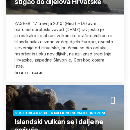
stigao do dijelova Hrvatske
ZAGREB, 17. travnja 2010. (Hina) – Državni
hidrometeorološki zavod (DHMZ) izvijestio je
jutros kako se oblaci vulkanske prašine vulkana s
Islanda nalaze iznad većeg dijela Europe, osobito
sjevernije od Hrvatske, pri čemu se dio oblaka,
raspršenih i oku nevidljivih, nalazi iznad središnje
Hrvatske, zapadne Slavonije, Gorskog kotara i
Istre.
ČITAJTE DALJE
GUST OBLAK PEPELA NATKRIO SE NAD EUROPOM
Islandski vulkan se i dalje ne
smiruje