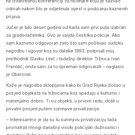
na izvanrednoj konferenciji za novinare koju je sazvao
odmah nakon što je odjeknula vijest o podizanju kaznenih
prijava.
Jučer je bilo deset godina od kada sam prvi puta izabran
za gradonačelnika. Ovo je valjda čestitka policije.
Ako
sam kazneno odgovoran zato što sam poštivao sudsku
nagodbu i ugovor koji su daleke 1993. potpisali moj
prethodnik Slavko Linić i tadašnji direktor Tržnica Ivan
Franolić, onda sam za to spreman odgovarati – naglasio
je Obersnel.
Kaže je nagodba sklopljena kako bi Grad Rijeka došao u
posjed objekata na tržnicama koji spadaju u kulturno i
materijalno dobro. Ti su objekti, u prvom redu, došli u
privatni posjed putem sumnjive privatizacije.
– Interesantno je da su tu sumnjivu privatizaciju tada
promatrali mnogi današnji visoki policijski dužnosnici i