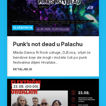
SLUŠAONICA
Punk’s not dead u Palachu
Mlada članica Ri Rock udruge, DJEvica, vrtjet će
bendove koje ste mogli i možete čuti po punk
festivalima diljem Hrvatske...
DETALJNIJE
23.08.
(00:00)