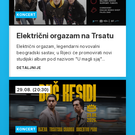
KONCERT
Električni orgazam na Trsatu
Električni orgazam, legendarni novovalni
beogradski sastav, u Rijeci će promovirati novi
studijski album pod nazivom "U magli sjaj"...
DETALJNIJE
29.08.
(20:30)
KONCERT