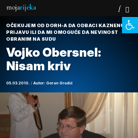
moja
rijeka
Open 
OČEKUJEM OD DORH-A DA ODBACI KAZNENU
PRIJAVU ILI DA MI OMOGUĆE DA NEVINOST
OBRANIM NA SUDU
Vojko Obersnel:
Nisam kriv
05.03.2010.
Autor:
Goran Grudić