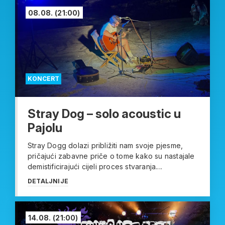
08.08.
(21:00)
KONCERT
Stray Dog – solo acoustic u
Pajolu
Stray Dogg dolazi približiti nam svoje pjesme,
pričajući zabavne priče o tome kako su nastajale
demistificirajući cijeli proces stvaranja....
DETALJNIJE
14.08.
(21:00)