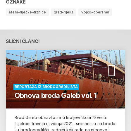
OZNAKE
afera-rijecke-trznice
grad-rijeka
vojko-obersnel
SLIČNI ČLANCI
REPORTAŽA IZ BRODOGRADILIŠTA
Obnova broda Galeb vol. 1
Brod Galeb obnavlja se u kraljevičkom škveru.
Tijekom travnja i svibnja 2021., snimani su na brodu
i u brodogradilištu radnici koji rade na njegovoj