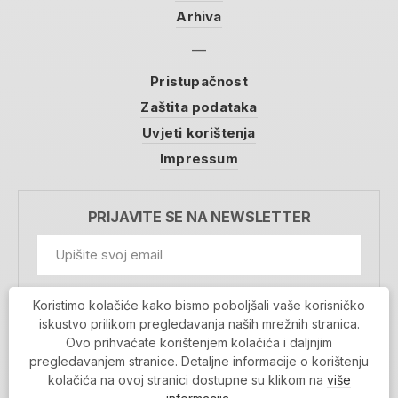
Arhiva
Pristupačnost
Zaštita podataka
Uvjeti korištenja
Impressum
PRIJAVITE SE NA NEWSLETTER
GDPR Information
Koristimo kolačiće kako bismo poboljšali vaše korisničko
Prihvaćam da se moji podaci spremaju u bazu
iskustvo prilikom pregledavanja naših mrežnih stranica.
podataka i koriste u svrhu slanja MojaRijeka
Ovo prihvaćate korištenjem kolačića i daljnjim
newslettera
pregledavanjem stranice. Detaljne informacije o korištenju
MOJARIJEKA NEWSLETTER
kolačića na ovoj stranici dostupne su klikom na
više