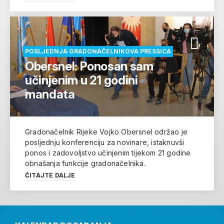
POSLJEDNJA GRADONAČELNIKOVA PRESSICA
Obersnel: Ponosan sam
učinjenim u 21 godini
mandata
Gradonačelnik Rijeke Vojko Obersnel održao je
posljednju konferenciju za novinare, istaknuvši
ponos i zadovoljstvo učinjenim tijekom 21 godine
obnašanja funkcije gradonačelnika.
ČITAJTE DALJE