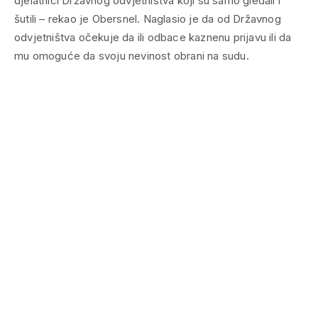
djelatnici Državnog odvjetništva koji su samo gledali i
šutili – rekao je Obersnel. Naglasio je da od Državnog
odvjetništva očekuje da ili odbace kaznenu prijavu ili da
mu omoguće da svoju nevinost obrani na sudu.