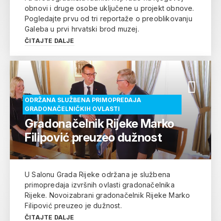
obnovi i druge osobe uključene u projekt obnove.
Pogledajte prvu od tri reportaže o preoblikovanju
Galeba u prvi hrvatski brod muzej.
ČITAJTE DALJE
ODRŽANA SLUŽBENA PRIMOPREDAJA
GRADONAČELNIČKIH OVLASTI
Gradonačelnik Rijeke Marko
Filipović preuzeo dužnost
U Salonu Grada Rijeke održana je službena
primopredaja izvršnih ovlasti gradonačelnika
Rijeke. Novoizabrani gradonačelnik Rijeke Marko
Filipović preuzeo je dužnost.
ČITAJTE DALJE