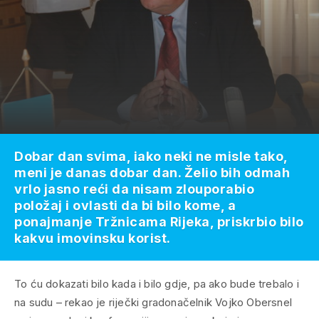
Dobar dan svima, iako neki ne misle tako,
meni je danas dobar dan. Želio bih odmah
vrlo jasno reći da nisam zlouporabio
položaj i ovlasti da bi bilo kome, a
ponajmanje Tržnicama Rijeka, priskrbio bilo
kakvu imovinsku korist.
To ću dokazati bilo kada i bilo gdje, pa ako bude trebalo i
na sudu – rekao je riječki gradonačelnik Vojko Obersnel