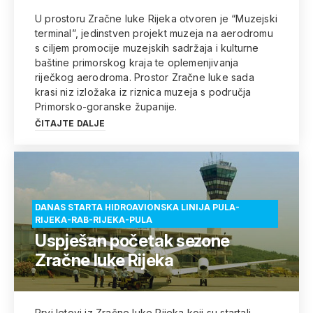
U prostoru Zračne luke Rijeka otvoren je “Muzejski
terminal”, jedinstven projekt muzeja na aerodromu
s ciljem promocije muzejskih sadržaja i kulturne
baštine primorskog kraja te oplemenjivanja
riječkog aerodroma. Prostor Zračne luke sada
krasi niz izložaka iz riznica muzeja s područja
Primorsko-goranske županije.
ČITAJTE DALJE
DANAS STARTA HIDROAVIONSKA LINIJA PULA-
RIJEKA-RAB-RIJEKA-PULA
Uspješan početak sezone
Zračne luke Rijeka
Prvi letovi iz Zračne luke Rijeka koji su startali