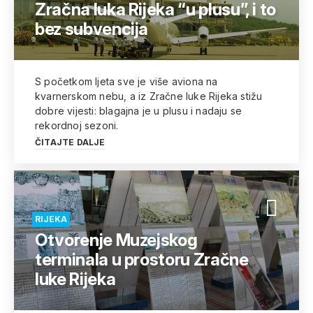
Zračna luka Rijeka “u plusu”, i to
bez subvencija
S početkom ljeta sve je više aviona na
kvarnerskom nebu, a iz Zračne luke Rijeka stižu
dobre vijesti: blagajna je u plusu i nadaju se
rekordnoj sezoni.
ČITAJTE DALJE
RIJEKA
Otvorenje Muzejskog
terminala u prostoru Zračne
luke Rijeka