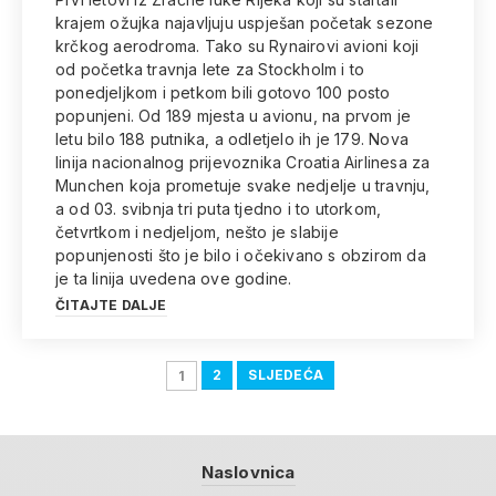
krajem ožujka najavljuju uspješan početak sezone
krčkog aerodroma. Tako su Rynairovi avioni koji
od početka travnja lete za Stockholm i to
ponedjeljkom i petkom bili gotovo 100 posto
popunjeni. Od 189 mjesta u avionu, na prvom je
letu bilo 188 putnika, a odletjelo ih je 179. Nova
linija nacionalnog prijevoznika Croatia Airlinesa za
Munchen koja prometuje svake nedjelje u travnju,
a od 03. svibnja tri puta tjedno i to utorkom,
četvrtkom i nedjeljom, nešto je slabije
popunjenosti što je bilo i očekivano s obzirom da
je ta linija uvedena ove godine.
ČITAJTE DALJE
2
SLJEDEĆA
1
Naslovnica