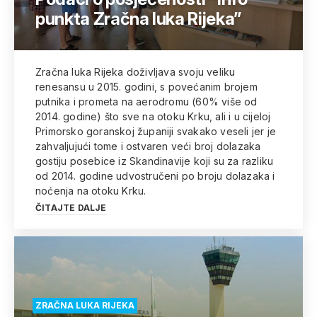
punkta Zračna luka Rijeka”
Zračna luka Rijeka doživljava svoju veliku
renesansu u 2015. godini, s povećanim brojem
putnika i prometa na aerodromu (60% više od
2014. godine) što sve na otoku Krku, ali i u cijeloj
Primorsko goranskoj županiji svakako veseli jer je
zahvaljujući tome i ostvaren veći broj dolazaka
gostiju posebice iz Skandinavije koji su za razliku
od 2014. godine udvostručeni po broju dolazaka i
noćenja na otoku Krku.
ČITAJTE DALJE
ZRAČNA LUKA RIJEKA