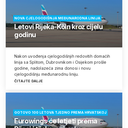
NOVA CJELOGODIŠNJA MEĐUNARODNA LINIJA
Letovi Rijeka-Köln kroz cijelu
godinu
Nakon uvođenja cjelogodišnjih redovitih domaćih
linija sa Splitom, Dubrovnikom i Osijekom prošle
godine, nadolazeća zima donosi i novu
cjelogodišnju međunarodnu liniju.
ČITAJTE DALJE
GOTOVO 100 LETOVA TJEDNO PREMA HRVATSKOJ
Eurowings će letjeti prema