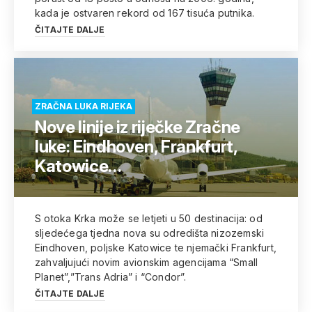
kada je ostvaren rekord od 167 tisuća putnika.
ČITAJTE DALJE
ZRAČNA LUKA RIJEKA
Nove linije iz riječke Zračne
luke: Eindhoven, Frankfurt,
Katowice…
S otoka Krka može se letjeti u 50 destinacija: od
sljedećega tjedna nova su odredišta nizozemski
Eindhoven, poljske Katowice te njemački Frankfurt,
zahvaljujući novim avionskim agencijama “Small
Planet”,”Trans Adria” i “Condor”.
ČITAJTE DALJE