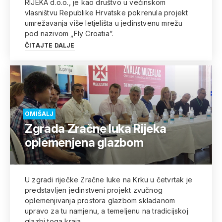
RIJEKA d.o.o., je kao društvo u većinskom
vlasništvu Republike Hrvatske pokrenula projekt
umrežavanja više letjelišta u jedinstvenu mrežu
pod nazivom „Fly Croatia”.
ČITAJTE DALJE
OMIŠALJ
Zgrada Zračne luka Rijeka
oplemenjena glazbom
U zgradi riječke Zračne luke na Krku u četvrtak je
predstavljen jedinstveni projekt zvučnog
oplemenjivanja prostora glazbom skladanom
upravo za tu namjenu, a temeljenu na tradicijskoj
glazbi toga kraja.