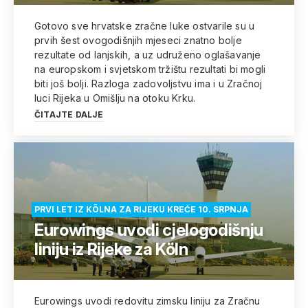
Gotovo sve hrvatske zračne luke ostvarile su u
prvih šest ovogodišnjih mjeseci znatno bolje
rezultate od lanjskih, a uz udruženo oglašavanje
na europskom i svjetskom tržištu rezultati bi mogli
biti još bolji. Razloga zadovoljstvu ima i u Zračnoj
luci Rijeka u Omišlju na otoku Krku.
ČITAJTE DALJE
PRVI LET IZ KÖLNA ZA RIJEKU KREĆE 10. SRPNJA
Eurowings uvodi cjelogodišnju
liniju iz Rijeke za Köln
Eurowings uvodi redovitu zimsku liniju za Zračnu