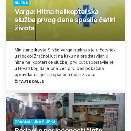
RIJEKA
Varga: Hitna helikopterska
služba prvog dana spasila četiri
života
Ministar zdravlja Siniša Varga istaknuo je u četvrtak
u riječkoj Zračnoj luci na Krku na predstavljanju
hitne helikopterske službe, prvi put uspostavljene
u Hrvatskoj, da je ona već prvi dan pokazala
opravdanost jer su spašena četiri života.
ČITAJTE DALJE
ZRAČNA LUKA RIJEKA
Podaci o posjećenosti “Info