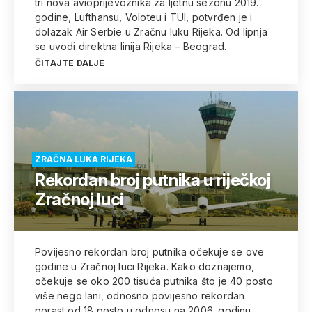
tri nova avioprijevoznika za ljetnu sezonu 2019.
godine, Lufthansu, Voloteu i TUI, potvrđen je i
dolazak Air Serbie u Zračnu luku Rijeka. Od lipnja
se uvodi direktna linija Rijeka – Beograd.
ČITAJTE DALJE
ZRAČNA LUKA RIJEKA
Rekordan broj putnika u riječkoj
Zračnoj luci
Povijesno rekordan broj putnika očekuje se ove
godine u Zračnoj luci Rijeka. Kako doznajemo,
očekuje se oko 200 tisuća putnika što je 40 posto
više nego lani, odnosno povijesno rekordan
porast od 18 posto u odnosu na 2006. godinu,