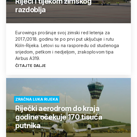
Rijeci i tijekom zimskog
razdoblja
Eurowings proširuje svoj zimski red letenja za
2017./2018. godinu te po prvi put uključuje i rutu
Köln-Rijeka. Letovi su na rasporedu od studenoga
srijedom, petkom i nedjeljom, zrakoplovom tipa
Airbus A319.
ČITAJTE DALJE
ZRAČNA LUKA RIJEKA
Riječki aerodrom do kraja
godine očekuje 170 tisuća
putnika