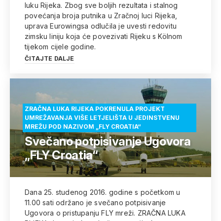
luku Rijeka. Zbog sve boljih rezultata i stalnog
povećanja broja putnika u Zračnoj luci Rijeka,
uprava Eurowingsa odlučila je uvesti redovitu
zimsku liniju koja će povezivati Rijeku s Kölnom
tijekom cijele godine.
ČITAJTE DALJE
ZRAČNA LUKA RIJEKA POKRENULA PROJEKT
UMREŽAVANJA VIŠE LETJELIŠTA U JEDINSTVENU
MREŽU POD NAZIVOM „FLY CROATIA“
Svečano potpisivanje Ugovora
„FLY Croatia“
Dana 25. studenog 2016. godine s početkom u
11.00 sati održano je svečano potpisivanje
Ugovora o pristupanju FLY mreži. ZRAČNA LUKA