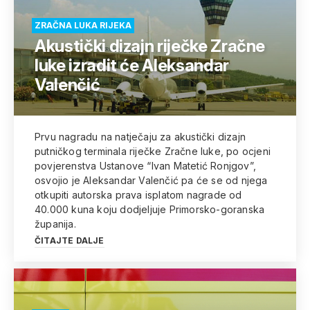
ZRAČNA LUKA RIJEKA
Akustički dizajn riječke Zračne
luke izradit će Aleksandar
Valenčić
Prvu nagradu na natječaju za akustički dizajn
putničkog terminala riječke Zračne luke, po ocjeni
povjerenstva Ustanove “Ivan Matetić Ronjgov”,
osvojio je Aleksandar Valenčić pa će se od njega
otkupiti autorska prava isplatom nagrade od
40.000 kuna koju dodjeljuje Primorsko-goranska
županija.
ČITAJTE DALJE