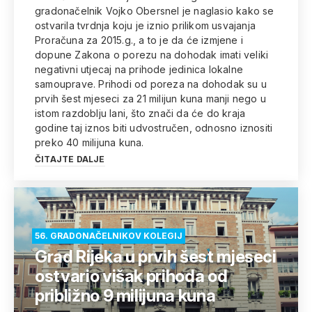
gradonačelnik Vojko Obersnel je naglasio kako se
ostvarila tvrdnja koju je iznio prilikom usvajanja
Proračuna za 2015.g., a to je da će izmjene i
dopune Zakona o porezu na dohodak imati veliki
negativni utjecaj na prihode jedinica lokalne
samouprave. Prihodi od poreza na dohodak su u
prvih šest mjeseci za 21 milijun kuna manji nego u
istom razdoblju lani, što znači da će do kraja
godine taj iznos biti udvostručen, odnosno iznositi
preko 40 milijuna kuna.
ČITAJTE DALJE
56. GRADONAČELNIKOV KOLEGIJ
Grad Rijeka u prvih šest mjeseci
ostvario višak prihoda od
približno 9 milijuna kuna