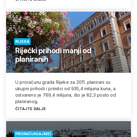
RIJEKA
Riječki prihodi manji od
planiranih
U proračunu grada Rijeke za 2011. planirani su
ukupni prihodi i primitci od 935,4 milijuna kuna, a
ostvareno je 769,4 milijuna, što je 82,3 posto od
planiranog.
ČITAJTE DALJE
PRORAČUN(AJME)