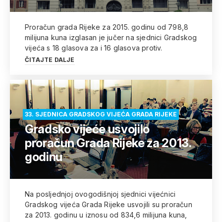
Proračun grada Rijeke za 2015. godinu od 798,8
milijuna kuna izglasan je jučer na sjednici Gradskog
vijeća s 18 glasova za i 16 glasova protiv.
ČITAJTE DALJE
33. SJEDNICA GRADSKOG VIJEĆA GRADA RIJEKE
Gradsko vijeće usvojilo
proračun Grada Rijeke za 2013.
godinu
Na posljednjoj ovogodišnjoj sjednici vijećnici
Gradskog vijeća Grada Rijeke usvojili su proračun
za 2013. godinu u iznosu od 834,6 milijuna kuna,