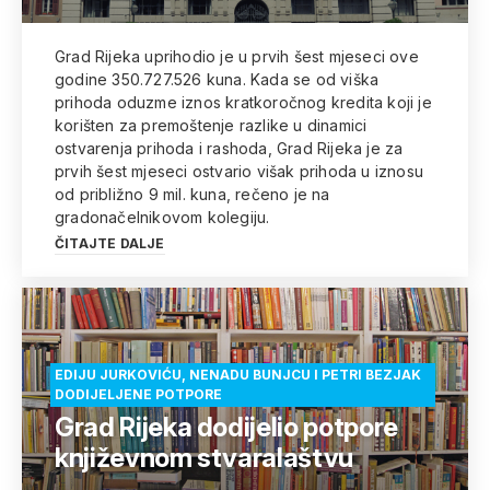
Grad Rijeka uprihodio je u prvih šest mjeseci ove
godine 350.727.526 kuna. Kada se od viška
prihoda oduzme iznos kratkoročnog kredita koji je
korišten za premoštenje razlike u dinamici
ostvarenja prihoda i rashoda, Grad Rijeka je za
prvih šest mjeseci ostvario višak prihoda u iznosu
od približno 9 mil. kuna, rečeno je na
gradonačelnikovom kolegiju.
ČITAJTE DALJE
EDIJU JURKOVIĆU, NENADU BUNJCU I PETRI BEZJAK
DODIJELJENE POTPORE
Grad Rijeka dodijelio potpore
književnom stvaralaštvu