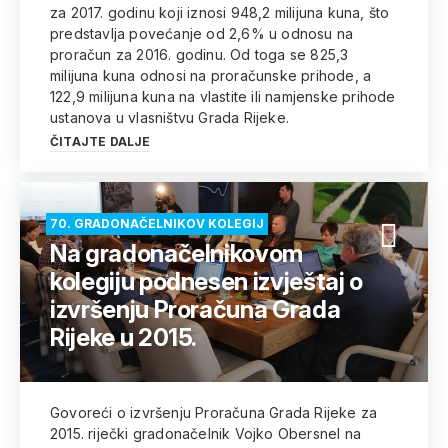
za 2017. godinu koji iznosi 948,2 milijuna kuna, što
predstavlja povećanje od 2,6% u odnosu na
proračun za 2016. godinu. Od toga se 825,3
milijuna kuna odnosi na proračunske prihode, a
122,9 milijuna kuna na vlastite ili namjenske prihode
ustanova u vlasništvu Grada Rijeke.
ČITAJTE DALJE
70. GRADONAČELNIKOV KOLEGIJ
Na gradonačelnikovom
kolegiju podnesen izvještaj o
izvršenju Proračuna Grada
Rijeke u 2015.
Govoreći o izvršenju Proračuna Grada Rijeke za
2015. riječki gradonačelnik Vojko Obersnel na