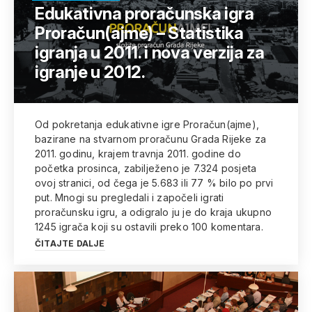
Edukativna proračunska igra
Proračun(ajme) – Statistika
igranja u 2011. i nova verzija za
igranje u 2012.
Od pokretanja edukativne igre Proračun(ajme),
bazirane na stvarnom proračunu Grada Rijeke za
2011. godinu, krajem travnja 2011. godine do
početka prosinca, zabilježeno je 7.324 posjeta
ovoj stranici, od čega je 5.683 ili 77 % bilo po prvi
put. Mnogi su pregledali i započeli igrati
proračunsku igru, a odigralo ju je do kraja ukupno
1245 igrača koji su ostavili preko ­­­100 komentara.
ČITAJTE DALJE