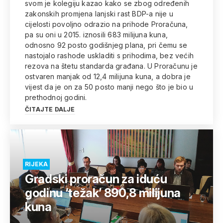
svom je kolegiju kazao kako se zbog određenih
zakonskih promjena lanjski rast BDP-a nije u
cijelosti povoljno odrazio na prihode Proračuna,
pa su oni u 2015. iznosili 683 milijuna kuna,
odnosno 92 posto godišnjeg plana, pri čemu se
nastojalo rashode uskladiti s prihodima, bez većih
rezova na štetu standarda građana. U Proračunu je
ostvaren manjak od 12,4 milijuna kuna, a dobra je
vijest da je on za 50 posto manji nego što je bio u
prethodnoj godini.
ČITAJTE DALJE
RIJEKA
Gradski proračun za iduću
godinu ‘težak’ 890,8 milijuna
kuna