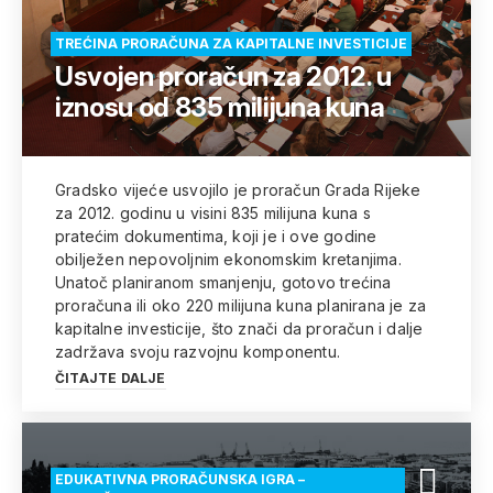
TREĆINA PRORAČUNA ZA KAPITALNE INVESTICIJE
Usvojen proračun za 2012. u
iznosu od 835 milijuna kuna
Gradsko vijeće usvojilo je proračun Grada Rijeke
za 2012. godinu u visini 835 milijuna kuna s
pratećim dokumentima, koji je i ove godine
obilježen nepovoljnim ekonomskim kretanjima.
Unatoč planiranom smanjenju, gotovo trećina
proračuna ili oko 220 milijuna kuna planirana je za
kapitalne investicije, što znači da proračun i dalje
zadržava svoju razvojnu komponentu.
ČITAJTE DALJE
EDUKATIVNA PRORAČUNSKA IGRA –