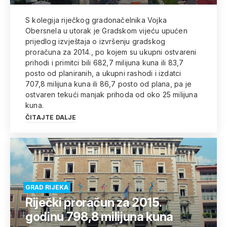
S kolegija riječkog gradonačelnika Vojka
Obersnela u utorak je Gradskom vijeću upućen
prijedlog izvještaja o izvršenju gradskog
proračuna za 2014., po kojem su ukupni ostvareni
prihodi i primitci bili 682,7 milijuna kuna ili 83,7
posto od planiranih, a ukupni rashodi i izdatci
707,8 milijuna kuna ili 86,7 posto od plana, pa je
ostvaren tekući manjak prihoda od oko 25 milijuna
kuna.
ČITAJTE DALJE
GRAD RIJEKA
Riječki proračun za 2015.
godinu 798,8 milijuna kuna