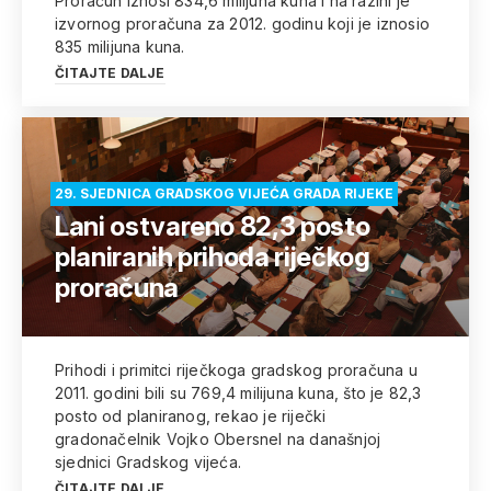
Proračun iznosi 834,6 milijuna kuna i na razini je
izvornog proračuna za 2012. godinu koji je iznosio
835 milijuna kuna.
ČITAJTE DALJE
29. SJEDNICA GRADSKOG VIJEĆA GRADA RIJEKE
Lani ostvareno 82,3 posto
planiranih prihoda riječkog
proračuna
Prihodi i primitci riječkoga gradskog proračuna u
2011. godini bili su 769,4 milijuna kuna, što je 82,3
posto od planiranog, rekao je riječki
gradonačelnik Vojko Obersnel na današnjoj
sjednici Gradskog vijeća.
ČITAJTE DALJE