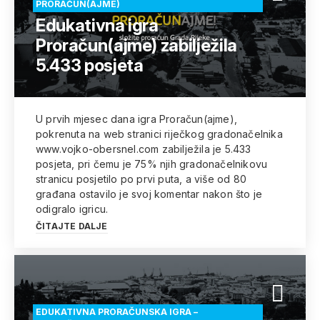
PRORAČUN(AJME)
Edukativna igra
Proračun(ajme) zabilježila
5.433 posjeta
U prvih mjesec dana igra Proračun(ajme),
pokrenuta na web stranici riječkog gradonačelnika
www.vojko-obersnel.com zabilježila je 5.433
posjeta, pri čemu je 75% njih gradonačelnikovu
stranicu posjetilo po prvi puta, a više od 80
građana ostavilo je svoj komentar nakon što je
odigralo igricu.
ČITAJTE DALJE
EDUKATIVNA PRORAČUNSKA IGRA –