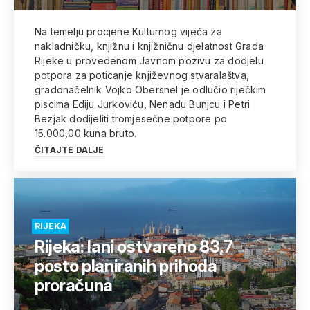
Na temelju procjene Kulturnog vijeća za
nakladničku, knjižnu i knjižničnu djelatnost Grada
Rijeke u provedenom Javnom pozivu za dodjelu
potpora za poticanje književnog stvaralaštva,
gradonačelnik Vojko Obersnel je odlučio riječkim
piscima Ediju Jurkoviću, Nenadu Bunjcu i Petri
Bezjak dodijeliti tromjesečne potpore po
15.000,00 kuna bruto.
ČITAJTE DALJE
RIJEKA
Rijeka: lani ostvareno 83,7
posto planiranih prihoda
proračuna