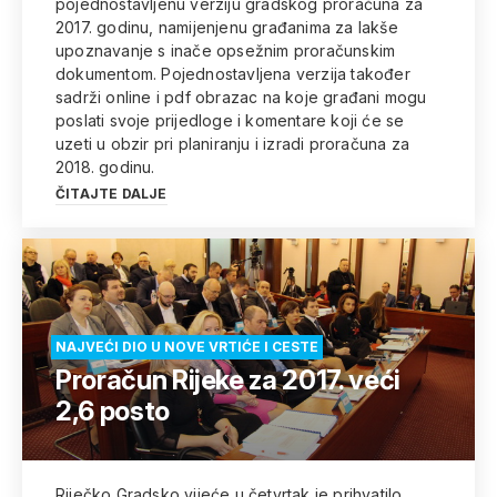
pojednostavljenu verziju gradskog proračuna za
2017. godinu, namijenjenu građanima za lakše
upoznavanje s inače opsežnim proračunskim
dokumentom. Pojednostavljena verzija također
sadrži online i pdf obrazac na koje građani mogu
poslati svoje prijedloge i komentare koji će se
uzeti u obzir pri planiranju i izradi proračuna za
2018. godinu.
ČITAJTE DALJE
NAJVEĆI DIO U NOVE VRTIĆE I CESTE
Proračun Rijeke za 2017. veći
2,6 posto
Riječko Gradsko vijeće u četvrtak je prihvatilo