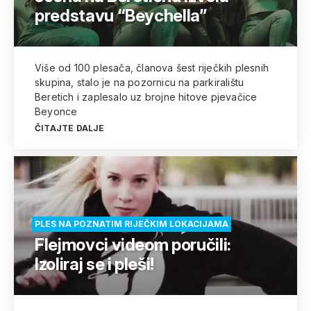
predstavu “Beychella”
Više od 100 plesača, članova šest riječkih plesnih
skupina, stalo je na pozornicu na parkiralištu
Beretich i zaplesalo uz brojne hitove pjevačice
Beyonce
ČITAJTE DALJE
PLES NA POZNATIM RIJEČKIM LOKACIJAMA
Flejmovci videom poručili:
Izoliraj se i pleši!