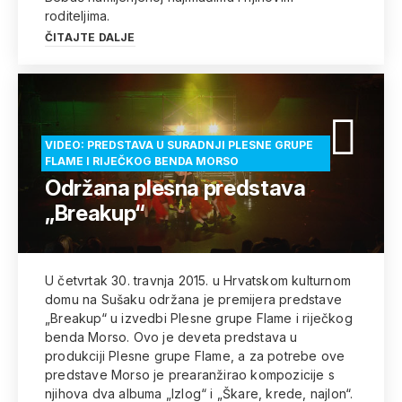
roditeljima.
ČITAJTE DALJE
VIDEO: PREDSTAVA U SURADNJI PLESNE GRUPE
FLAME I RIJEČKOG BENDA MORSO
Održana plesna predstava
„Breakup“
U četvrtak 30. travnja 2015. u Hrvatskom kulturnom
domu na Sušaku održana je premijera predstave
„Breakup“ u izvedbi Plesne grupe Flame i riječkog
benda Morso. Ovo je deveta predstava u
produkciji Plesne grupe Flame, a za potrebe ove
predstave Morso je prearanžirao kompozicije s
njihova dva albuma „Izlog“ i „Škare, krede, najlon“.