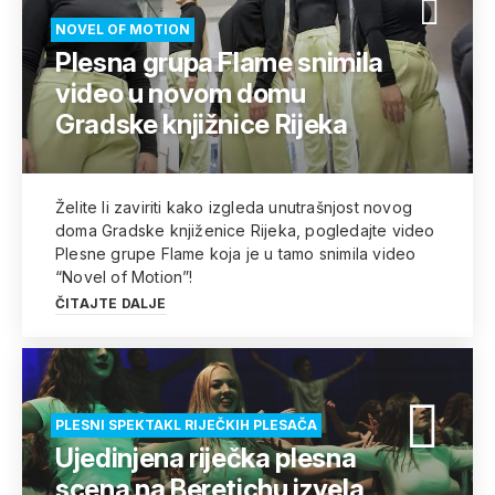
NOVEL OF MOTION
Plesna grupa Flame snimila
video u novom domu
Gradske knjižnice Rijeka
Želite li zaviriti kako izgleda unutrašnjost novog
doma Gradske knjiženice Rijeka, pogledajte video
Plesne grupe Flame koja je u tamo snimila video
“Novel of Motion”!
ČITAJTE DALJE
PLESNI SPEKTAKL RIJEČKIH PLESAČA
Ujedinjena riječka plesna
scena na Beretichu izvela