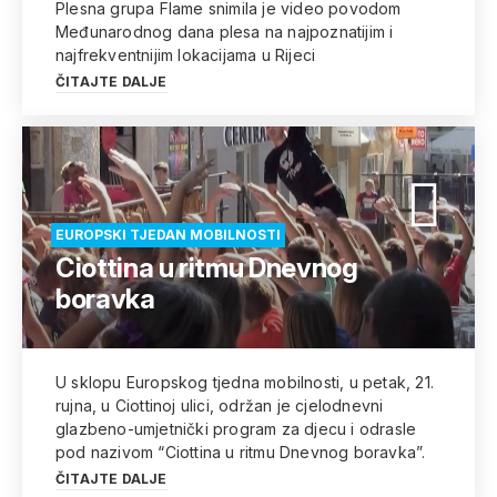
Plesna grupa Flame snimila je video povodom
Međunarodnog dana plesa na najpoznatijim i
najfrekventnijim lokacijama u Rijeci
ČITAJTE DALJE
EUROPSKI TJEDAN MOBILNOSTI
Ciottina u ritmu Dnevnog
boravka
U sklopu Europskog tjedna mobilnosti, u petak, 21.
rujna, u Ciottinoj ulici, održan je cjelodnevni
glazbeno-umjetnički program za djecu i odrasle
pod nazivom “Ciottina u ritmu Dnevnog boravka”.
ČITAJTE DALJE