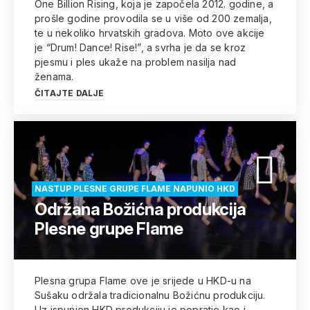
One Billion Rising, koja je započela 2012. godine, a
prošle godine provodila se u više od 200 zemalja,
te u nekoliko hrvatskih gradova. Moto ove akcije
je “Drum! Dance! Rise!”, a svrha je da se kroz
pjesmu i ples ukaže na problem nasilja nad
ženama.
ČITAJTE DALJE
NASTUP PLESNE GRUPE FLAME NAPUNIO HKD
Održana Božićna produkcija
Plesne grupe Flame
Plesna grupa Flame ove je srijede u HKD-u na
Sušaku održala tradicionalnu Božićnu produkciju.
Uz ispunjen HKD produkciju je popratio kao i