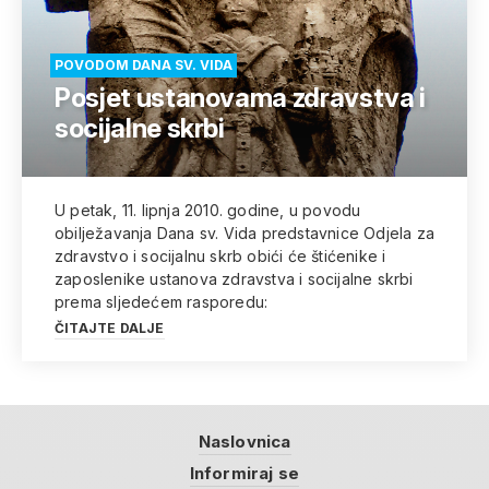
POVODOM DANA SV. VIDA
Posjet ustanovama zdravstva i
socijalne skrbi
U petak, 11. lipnja 2010. godine, u povodu
obilježavanja Dana sv. Vida predstavnice Odjela za
zdravstvo i socijalnu skrb obići će štićenike i
zaposlenike ustanova zdravstva i socijalne skrbi
prema sljedećem rasporedu:
ČITAJTE DALJE
Naslovnica
Informiraj se