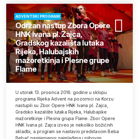
ADVENTSKI PROGRAM
Održan nastup Zbora Opere
HNK Ivana pl. Zajca,
Gradskog kazališta lutaka
Rijeka, Halubajskih
mažoretkinja i Plesne grupe
Flame
U utorak 13. prosinca 2016. godine u sklopu
programa Rijeka Advent na pozornici na Korzu
nastupili su Zbor Opere HNK Ivana pl. Zajca,
Gradsko kazalište lutaka Rijeka, Halubajske
mažoretkinje i Plesna grupa Flame. Zbor Opere
HNK Ivana pl. Zajca izveo je nekoliko božićnih
skladbi, a program se nastavio predstavom Beba
Bebač namijenjenoj najmlađima i njihovim