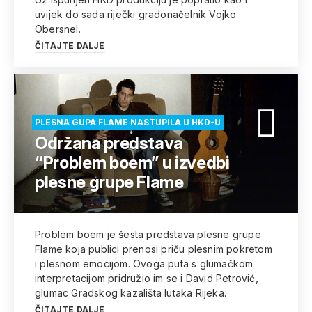
uvijek do sada riječki gradonačelnik Vojko
Obersnel.
ČITAJTE DALJE
PLESNA GUPA FLAME NASTUPILA U HKD-U
Održana predstava
“Problem boem” u izvedbi
plesne grupe Flame
Problem boem je šesta predstava plesne grupe
Flame koja publici prenosi priču plesnim pokretom
i plesnom emocijom. Ovoga puta s glumačkom
interpretacijom pridružio im se i David Petrović,
glumac Gradskog kazališta lutaka Rijeka.
ČITAJTE DALJE