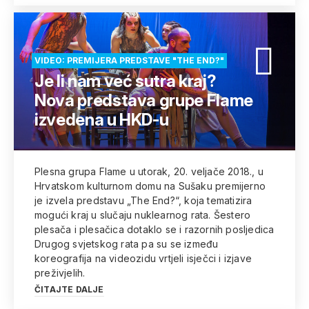
VIDEO: PREMIJERA PREDSTAVE "THE END?"
Je li nam već sutra kraj?
Nova predstava grupe Flame
izvedena u HKD-u
Plesna grupa Flame u utorak, 20. veljače 2018., u
Hrvatskom kulturnom domu na Sušaku premijerno
je izvela predstavu „The End?“, koja tematizira
mogući kraj u slučaju nuklearnog rata. Šestero
plesača i plesačica dotaklo se i razornih posljedica
Drugog svjetskog rata pa su se između
koreografija na videozidu vrtjeli isječci i izjave
preživjelih.
ČITAJTE DALJE