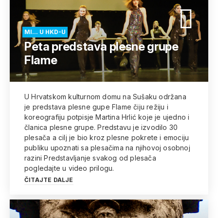
MI... U HKD-U
Peta predstava plesne grupe
Flame
U Hrvatskom kulturnom domu na Sušaku održana
je predstava plesne gupe Flame čiju režiju i
koreografiju potpisje Martina Hrlić koje je ujedno i
članica plesne grupe. Predstavu je izvodilo 30
plesača a cilj je bio kroz plesne pokrete i emociju
publiku upoznati sa plesačima na njihovoj osobnoj
razini Predstavljanje svakog od plesača
pogledajte u video prilogu.
ČITAJTE DALJE