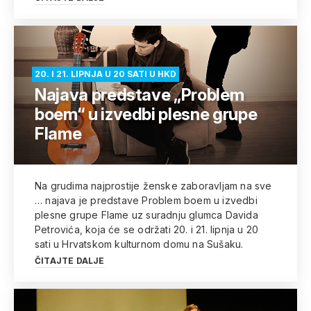
20. I 21. LIPNJA U 20 SATI U HKD
Najava predstave „Problem
boem“ u izvedbi plesne grupe
Flame
Na grudima najprostije ženske zaboravljam na sve
… najava je predstave Problem boem u izvedbi
plesne grupe Flame uz suradnju glumca Davida
Petrovića, koja će se održati 20. i 21. lipnja u 20
sati u Hrvatskom kulturnom domu na Sušaku.
ČITAJTE DALJE