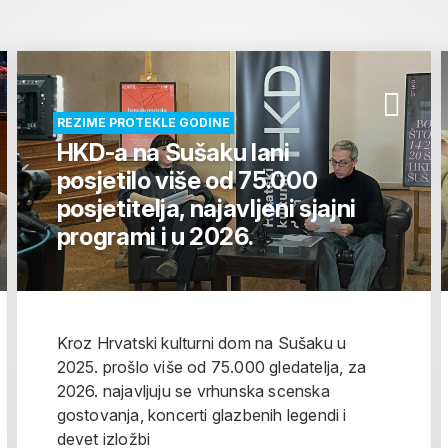
REZIME PROTEKLE GODINE
HKD-a na Sušaku lani
posjetilo više od 75.000
posjetitelja, najavljeni sjajni
programi i u 2026.
Kroz Hrvatski kulturni dom na Sušaku u
2025. prošlo više od 75.000 gledatelja, za
2026. najavljuju se vrhunska scenska
gostovanja, koncerti glazbenih legendi i
devet izložbi