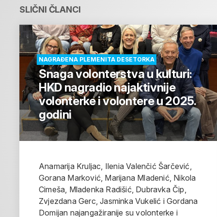
SLIČNI ČLANCI
NAGRAĐENA PLEMENITA DESETORKA
Snaga volonterstva u kulturi:
HKD nagradio najaktivnije
volonterke i volontere u 2025.
godini
Anamarija Kruljac, Ilenia Valenčić Šarčević,
Gorana Marković, Marijana Mladenić, Nikola
Cimeša, Mladenka Radišić, Dubravka Čip,
Zvjezdana Gerc, Jasminka Vukelić i Gordana
Domijan najangažiranije su volonterke i