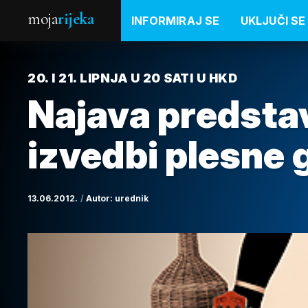
moja
rijeka
INFORMIRAJ SE
UKLJUČI SE
20. I 21. LIPNJA U 20 SATI U HKD
Najava predsta
izvedbi plesne
13.06.2012.
Autor:
urednik