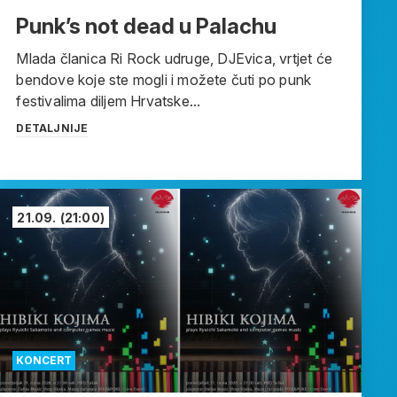
Punk’s not dead u Palachu
Mlada članica Ri Rock udruge, DJEvica, vrtjet će
bendove koje ste mogli i možete čuti po punk
festivalima diljem Hrvatske...
DETALJNIJE
21.09.
(21:00)
KONCERT