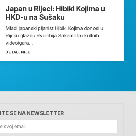
Japan u Rijeci: Hibiki Kojima u
HKD-u na Sušaku
Mladi japanski pijanist Hibiki Kojima donosi u
Rijeku glazbu Ryuichija Sakamota i kultnih
videoigara...
DETALJNIJE
VITE SE NA NEWSLETTER