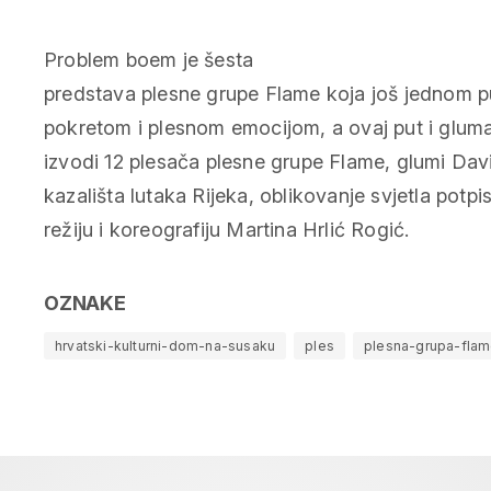
Problem boem je šesta
predstava plesne grupe Flame koja još jednom pu
pokretom i plesnom emocijom, a ovaj put i glum
izvodi 12 plesača plesne grupe Flame, glumi Da
kazališta lutaka Rijeka, oblikovanje svjetla potpi
režiju i koreografiju Martina Hrlić Rogić.
OZNAKE
hrvatski-kulturni-dom-na-susaku
ples
plesna-grupa-fla