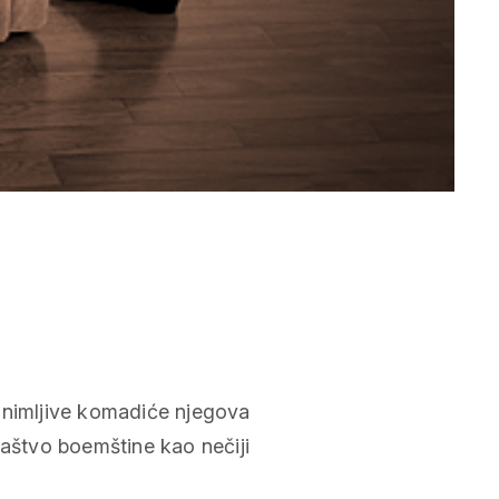
animljive komadiće njegova
maštvo boemštine kao nečiji