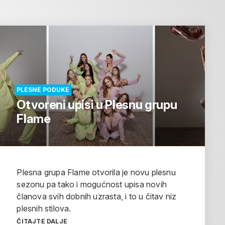
PLESNE PODUKE
Otvoreni upisi u Plesnu grupu
Flame
Plesna grupa Flame otvorila je novu plesnu
sezonu pa tako i mogućnost upisa novih
članova svih dobnih uzrasta, i to u čitav niz
plesnih stilova.
ČITAJTE DALJE