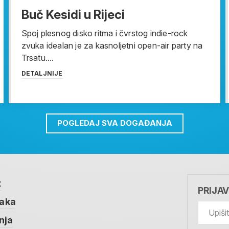
Buč Kesidi u Rijeci
Spoj plesnog disko ritma i čvrstog indie-rock
zvuka idealan je za kasnoljetni open-air party na
Trsatu....
DETALJNIJE
POGLEDAJ SVA DOGAĐANJA
t
PRIJA
taka
nja