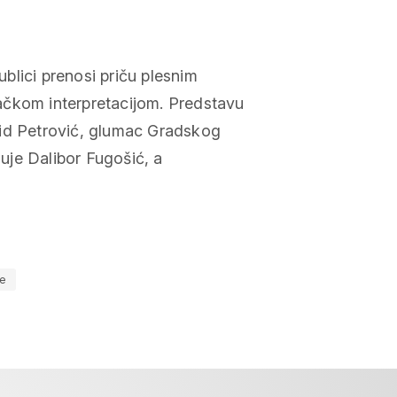
blici prenosi priču plesnim
ačkom interpretacijom. Predstavu
vid Petrović, glumac Gradskog
suje Dalibor Fugošić, a
me