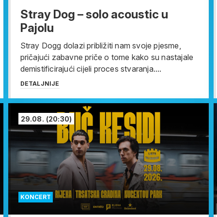
Stray Dog – solo acoustic u
Pajolu
Stray Dogg dolazi približiti nam svoje pjesme,
pričajući zabavne priče o tome kako su nastajale
demistificirajući cijeli proces stvaranja....
DETALJNIJE
29.08.
(20:30)
KONCERT