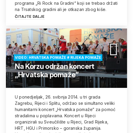
programa „Ri Rock na Gradini“ koji se trebao držati
na Trsatskog gradini ali je otkazan zbog kiše.
ČITAJTE DALJE
VIDEO: HRVATSKA POMAŽE # RIJEKA POMAŽE
Na Korzu održan koncert
„Hrvatska pomaže”
U ponedjeljak, 26. svibnja 2014. u tri grada
Zagrebu, Rijeci i Splitu, održao se simultano veliki
humanitarni koncert „Hrvatska pomaže“ za pomoć
stradalima u poplavama. Koncert u Rijeci
organizirali su Sveučilište u Rijeci, Grad Rijeka,
HRT, HGU i Primorsko – goranska županija.