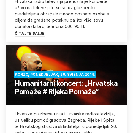
Hrvatska radio televizija prenosila je koncerte
uživo na televiziji te su se uz glazbenike,
gledateljima obraćale mnoge poznate osobe s
ciljem da građane potaknu da što više zovu
donatorski broj telefona 060 90 11.
ČITAJTE DALJE
KORZO, PONEDJELJAK, 26. SVIBNJA 2014.
Humanitarni koncert: „Hrvatska
Pomaže # Rijeka Pomaže“
Hrvatska glazbena unija i Hrvatska radiotelevizija,
uz veliku pomoć gradova Zagreba, Rijeke i Splita
te Hrvatskog društva skladatelja, u ponedjeljak 26.
svibnja organiziraju istovremeno velike