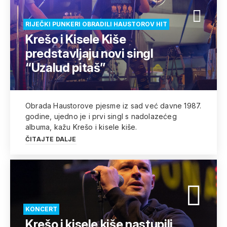
RIJEČKI PUNKERI OBRADILI HAUSTOROV HIT
Krešo i Kisele Kiše
predstavljaju novi singl
“Uzalud pitaš”
Obrada Haustorove pjesme iz sad već davne 1987.
godine, ujedno je i prvi singl s nadolazećeg
albuma, kažu Krešo i kisele kiše.
ČITAJTE DALJE
KONCERT
Krešo i kisele kiše nastupili