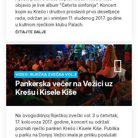
objavio je live album “Četvrta simfonija”. Koncert
kojim su Krešo i društvo proslavili prvo desetljeće
rada, održan je i snimljen 11. studenog 2017. godine
u kultnom riječkom klubu Palach.
ČITAJTE DALJE
VIDEO: RIJEČKA ZVEČKA VOL.3
Pankerska večer na Vežici uz
Krešu i Kisele Kiše
Na ovogodišnjoj Riječkoj zvečki vol. 3 u četvrtak,
17. kolovoza 2017. godine, koncert su održali
poznati riječki pankeri Krešo i Kisele Kiše. Publika
u parku na Donjoj Vežici imala je priliku poslušati