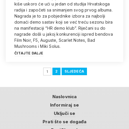
kiše uskoro će ući u jedan od studija Hrvatskoga
radija i započeti sa snimanjem svog prvog albuma.
Nagrada je to za pobjednike izbora za najbolji
domaći demo sastav koji se već treću sezonu bira
na manifestaciji “HR demo klub”. Riječani su do
nagrade došli u jakoj konkurenciji ispred bendova
Film Noir, F5, Auguste, Scarlet Notes, Bad
Mushrooms i Miki Solus.
ČITAJTE DALJE
2
SLJEDEĆA
1
Naslovnica
Informiraj se
Uključi se
Prati što se događa