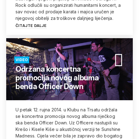
Rock odlučili su organizirati humanitarni koncert, a
sav novac od prodaje karata i majica uručen je
njegovoj obitelji za troškove daljnjeg liječenja.
ČITAJTE DALJE
VIDEO
Održana koncertna
promocija novog albuma
benda Officer Down
U petak 12. rujna 2014. u Klubu na Trsatu održala
se koncertna promocija novog albuma riječkog
ska benda Officer Down. Uz Officere nastupili su
Krešo i Kisele Kiše u akustičnoj verziji te Sunshine
Madness. Cijela večer bila je zapravo dio bogatog