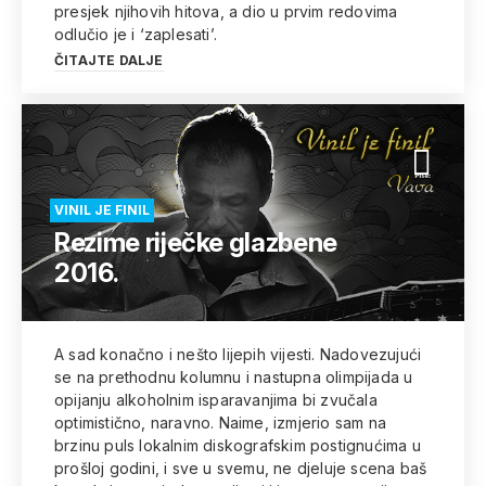
presjek njihovih hitova, a dio u prvim redovima
odlučio je i ‘zaplesati’.
ČITAJTE DALJE
VINIL JE FINIL
Rezime riječke glazbene
2016.
A sad konačno i nešto lijepih vijesti. Nadovezujući
se na prethodnu kolumnu i nastupna olimpijada u
opijanju alkoholnim isparavanjima bi zvučala
optimistično, naravno. Naime, izmjerio sam na
brzinu puls lokalnim diskografskim postignućima u
prošloj godini, i sve u svemu, ne djeluje scena baš