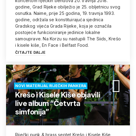
koncertom riječkih bendova 20. travnja 2018.
godine, Grad Rijeke obilježio je 25. obljetnicu svog
osnutka. Naime, prije 25 godina, 19. travnja 1993.
godine, održala se konstituirajuća sjednica
Gradskog vijeća Grada Rijeke, koja je označila
postojeće funkcioniranje jedinice lokalne
samouprave. Na Korzu su nastupili The Siids, Krešo
i kisele kiše, En Face i Belfast Food.
ČITAJTE DALJE
NOVI MATERIJAL RIJEČKIH PANKERA
Krešo i Kisele Kiše objavili
live album “Četvrta
simfonija”
Riječki punk & brass septet Krešo i Kisele Kiše