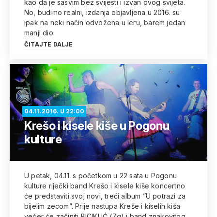
kao da je sasvim bez svijesti i izvan ovog svijeta.
No, budimo realni, izdanja objavljena u 2016. su
ipak na neki način odvožena u leru, barem jedan
manji dio.
ČITAJTE DALJE
04.11.2016. U 22:00
Krešo i kisele kiše u Pogonu
kulture
U petak, 04.11. s početkom u 22 sata u Pogonu
kulture riječki band Krešo i kisele kiše koncertno
će predstaviti svoj novi, treći album ”U potrazi za
bijelim zecom”. Prije nastupa Kreše i kiselih kiša
večer će začiniti BICIKLIĆ (Zg) i band znakovitog