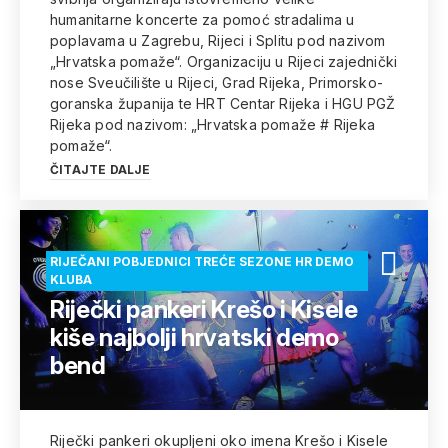
humanitarne koncerte za pomoć stradalima u
poplavama u Zagrebu, Rijeci i Splitu pod nazivom
„Hrvatska pomaže“. Organizaciju u Rijeci zajednički
nose Sveučilište u Rijeci, Grad Rijeka, Primorsko-
goranska županija te HRT Centar Rijeka i HGU PGŽ
Rijeka pod nazivom: „Hrvatska pomaže # Rijeka
pomaže“.
ČITAJTE DALJE
RIJEČANI POBJEDNICI TREĆE SEZONE HR DEMO
KLUBA
Riječki pankeri Krešo i Kisele
kiše najbolji hrvatski demo
bend
Riječki pankeri okupljeni oko imena Krešo i Kisele