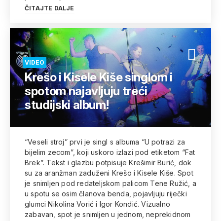
ČITAJTE DALJE
VIDEO
Krešo i Kisele Kiše singlom i
spotom najavljuju treći
studijski album!
“Veseli stroj” prvi je singl s albuma “U potrazi za
bijelim zecom”, koji uskoro izlazi pod etiketom “Fat
Brek”. Tekst i glazbu potpisuje Krešimir Burić, dok
su za aranžman zaduženi Krešo i Kisele Kiše. Spot
je snimljen pod redateljskom palicom Tene Ružić, a
u spotu se osim članova benda, pojavljuju riječki
glumci Nikolina Vorić i Igor Kondić. Vizualno
zabavan, spot je snimljen u jednom, neprekidnom