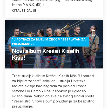
imena P.A.N.K. (Ri).z
ČITAJTE DALJE
"U POTRAZI ZA BIJELIM ZECOM" BESPLATAN ZA
PREUZIMANJE
Novi album Kreše i Kiselih
Kiša!
Treći studijski album Kreše i Kiselih Kiša “U potrazi
za bijelim zecom”, snimljen u studiju Hrvatske
radiotelevizije kao nagrada za pobjedu treće
sezone HR Demo kluba, napokon je ugledao
svjetlo dana. Nakon objave najavnog singlai spota
“Veseli stroj”, novi album ponuđen je za besplatno
preuzimanje.