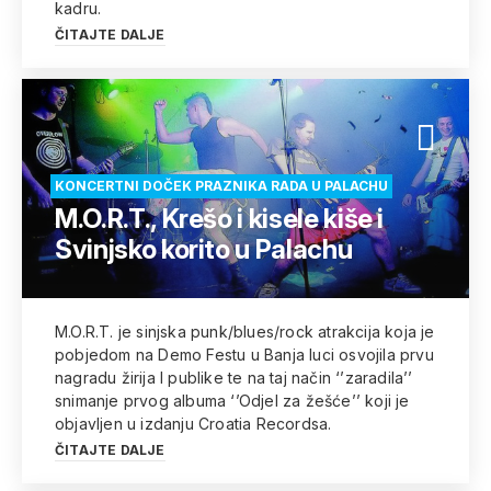
kadru.
ČITAJTE DALJE
KONCERTNI DOČEK PRAZNIKA RADA U PALACHU
M.O.R.T., Krešo i kisele kiše i
Svinjsko korito u Palachu
M.O.R.T. je sinjska punk/blues/rock atrakcija koja je
pobjedom na Demo Festu u Banja luci osvojila prvu
nagradu žirija I publike te na taj način ‘’zaradila’’
snimanje prvog albuma ‘’Odjel za žešće’’ koji je
objavljen u izdanju Croatia Recordsa.
ČITAJTE DALJE