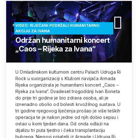
VIDEO: RIJEČANI PODRŽALI HUMANITARNU
AKCIJU ZA IVANA
Održan humanitarni koncert
„Caos – Rijeka za Ivana“
U Omladinskom kulturnom centru Palach Udruga Ri
Rock u suorganizaciji s Klubom navijača Armada
Rijeka organizirala je humanitarni koncert „Caos –
Rijeka za Ivana“. Dvadeset trogodišnji Ivan Boneta
do prije tri godine je bio zdrava osoba, ali je
iznenadno obolio od bolesti krvožilnog sustava. U
tri godine njegovog liječenja prošao je više teških
operacija te je nakon jedne od njih dobio sepsu i
ostao u komi tjedan dana. Od onda odlazi na
dijalizu tri puta tjedno i čeka transplantaciju
bubrega. Njegovi prijatelji iz Armade i Udruga Ri