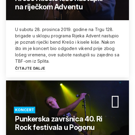
na riječkom Adventu
U subotu 28. prosinca 2019. godine na Trgu 128.
brigade u sklopu programa Rijeka Advent nastupio
je poznati riječki bend Krešo i kisele kiše. Nakon
što im je koncert bio odgođen vikend prije zbog
lošeg vremena, ove subote nastupili su zajedno sa
TBF-om iz Splita.
ČITAJTE DALJE
KONCERT
Punkerska završnica 40. Ri
Rock festivala u Pogonu