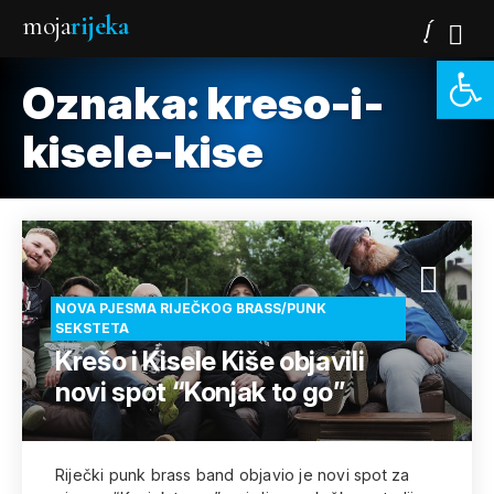
moja
rijeka
Open 
Oznaka:
kreso-i-
kisele-kise
NOVA PJESMA RIJEČKOG BRASS/PUNK
SEKSTETA
Krešo i Kisele Kiše objavili
novi spot “Konjak to go”
Riječki punk brass band objavio je novi spot za