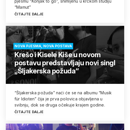
pjesmu “Konjak to go”, snimljenu u krčkom studiju
“Mamut”
ČITAJTE DALJE
NOVA PJESMA, NOVA POSTAVA
Krešo i Kisele Kiše u novom
postavu predstavljaju novi singl
„Šljakerska požuda“
“Šljakerska požuda” naći će se na albumu “Musik
für Idioten” čija je prva polovica objavljena u
svibnju, dok se druga očekuje krajem godine.
ČITAJTE DALJE