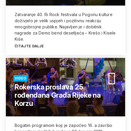
Zatvaranje 40. Ri Rock festivala u Pogonu kulture
doživjelo je velik uspjeh i pozitivnu reakciju
mnogobrojne publike. Najavljen je i dobitnik
nagrade za Demo bend desetljeća – Krešo i Kisele
Kiše.
ČITAJTE DALJE
VIDEO
Rokerska proslava 25.
rođendana Grada Rijeke na
Korzu
Bogatim programom koji je započeo 16. a završio