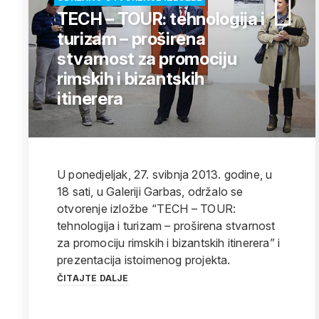
TECH – TOUR: tehnologija i
turizam – proširena
stvarnost za promociju
rimskih i bizantskih
itinerera
U ponedjeljak, 27. svibnja 2013. godine, u
18 sati, u Galeriji Garbas, održalo se
otvorenje izložbe “TECH – TOUR:
tehnologija i turizam – proširena stvarnost
za promociju rimskih i bizantskih itinerera” i
prezentacija istoimenog projekta.
ČITAJTE DALJE