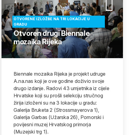
OTVORENE IZLOŽBE NA TRI LOKACIJE U
GRADU
Otvoren drugi Biennale
mozaika Rijeka
Biennale mozaika Rijeka je projekt udruge
A.na.nas koji je ove godine doživio svoje
drugo izdanje. Radovi 43 umjetnika iz cijele
Hrvatske koji su prošli selekciju stručnog
žirija izloženi su na 3 lokacije u gradu:
Galerija Bruketa 2 (Strossmayerova 1),
Galerija Garbas (Užarska 26), Pomorski i
povijesni muzej Hrvatskog primorja
(Muzejski trg 1).