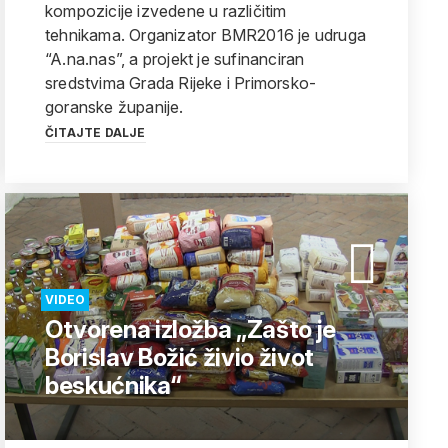
kompozicije izvedene u različitim
tehnikama. Organizator BMR2016 je udruga
“A.na.nas”, a projekt je sufinanciran
sredstvima Grada Rijeke i Primorsko-
goranske županije.
ČITAJTE DALJE
VIDEO
Otvorena izložba „Zašto je
Borislav Božić živio život
beskućnika“