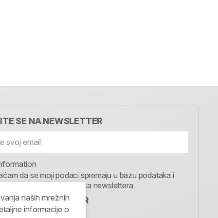
VITE SE NA NEWSLETTER
nformation
aćam da se moji podaci spremaju u bazu podataka i
te u svrhu slanja MojaRijeka newslettera
avanja naših mrežnih
IJEKA NEWSLETTER
etaljne informacije o
I SE