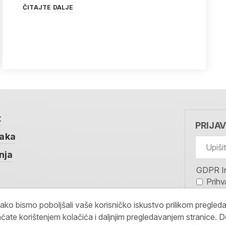
ČITAJTE DALJE
t
PRIJA
taka
nja
GDPR I
Prihv
koris
kako bismo poboljšali vaše korisničko iskustvo prilikom pregled
MOJAR
ćate korištenjem kolačića i daljnjim pregledavanjem stranice. D
PRIJAV