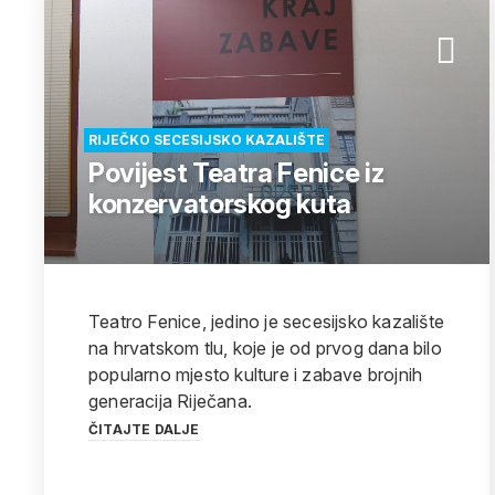
RIJEČKO SECESIJSKO KAZALIŠTE
Povijest Teatra Fenice iz
konzervatorskog kuta
Teatro Fenice, jedino je secesijsko kazalište
na hrvatskom tlu, koje je od prvog dana bilo
popularno mjesto kulture i zabave brojnih
generacija Riječana.
ČITAJTE DALJE