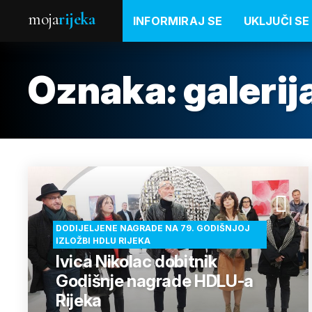
moja
rijeka
INFORMIRAJ SE
UKLJUČI SE
Oznaka:
galeri
DODIJELJENE NAGRADE NA 79. GODIŠNJOJ
IZLOŽBI HDLU RIJEKA
Ivica Nikolac dobitnik
Godišnje nagrade HDLU-a
Rijeka