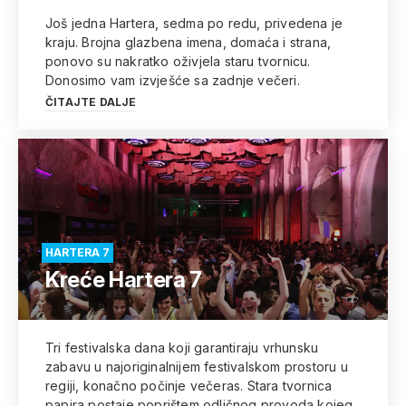
Još jedna Hartera, sedma po redu, privedena je
kraju. Brojna glazbena imena, domaća i strana,
ponovo su nakratko oživjela staru tvornicu.
Donosimo vam izvješće sa zadnje večeri.
ČITAJTE DALJE
HARTERA 7
Kreće Hartera 7
Tri festivalska dana koji garantiraju vrhunsku
zabavu u najoriginalnijem festivalskom prostoru u
regiji, konačno počinje večeras. Stara tvornica
papira postaje poprištem odličnog provoda kojeg