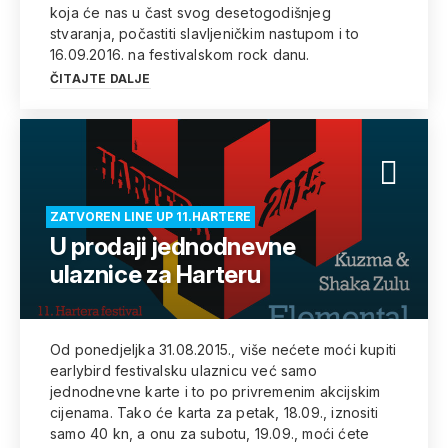
koja će nas u čast svog desetogodišnjeg
stvaranja, počastiti slavljeničkim nastupom i to
16.09.2016. na festivalskom rock danu.
ČITAJTE DALJE
ZATVOREN LINE UP 11.HARTERE
U prodaji jednodnevne
ulaznice za Harteru
Od ponedjeljka 31.08.2015., više nećete moći kupiti
earlybird festivalsku ulaznicu već samo
jednodnevne karte i to po privremenim akcijskim
cijenama. Tako će karta za petak, 18.09., iznositi
samo 40 kn, a onu za subotu, 19.09., moći ćete