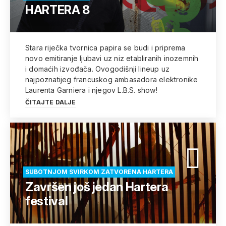
HARTERA 8
Stara riječka tvornica papira se budi i priprema
novo emitiranje ljubavi uz niz etabliranih inozemnih
i domaćih izvođača. Ovogodišnji lineup uz
najpoznatijeg francuskog ambasadora elektronike
Laurenta Garniera i njegov L.B.S. show!
ČITAJTE DALJE
SUBOTNJOM SVIRKOM ZATVORENA HARTERA
Završen još jedan Hartera
festival