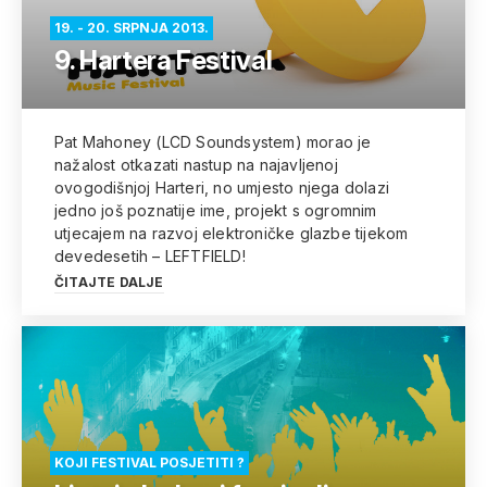
19. - 20. SRPNJA 2013.
9. Hartera Festival
Pat Mahoney (LCD Soundsystem) morao je
nažalost otkazati nastup na najavljenoj
ovogodišnjoj Harteri, no umjesto njega dolazi
jedno još poznatije ime, projekt s ogromnim
utjecajem na razvoj elektroničke glazbe tijekom
devedesetih – LEFTFIELD!
ČITAJTE DALJE
KOJI FESTIVAL POSJETITI ?