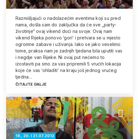
Razmišljajući o nadolazećim eventima koji su pred
nama, došla sam do zaključka da će sve „party-
životinje“ ovaj vikend doći na svoje. Ovaj nam
vikend Rijeka ponovo ‘gori’ i pretvara se u mjesto
ogromne zabave i uživanja. Iako se jako veselimo
tome, praksa nam je zadnjih tjedana bila uputiti vas
i negdje van Rijeke. Ni ovaj put nećemo to
izostaviti pa smo za vas pripremili 5 vrućih lokacija
koje će vas ‘ohladiti’ na kraju još jednog vrućeg
tjedna…
ČITAJTE DALJE
19., 20. I 21.07.2012