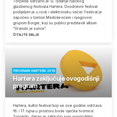
Torpeda održano je 12. izdanje riječkog
glazbenog festivala Hartera. Dvodnevni festival
podijeljen je u rock i elektronsku večer. Festival je
započeo s Izetom Medoševićem i njegovom
grupom Borgie, koji su publici predstavili album
“Granulo je sunce”.
ČITAJTE DALJE
PROGRAM HARTERE 2016
Hartera zaključuje ovogodišnji
program
Hartera, kultni festival koji se ove godine održava
16. i 17. rujna u prostoru bivše riječke tvornice
Torpedo, danas je zaključio svoj ovogodišnji