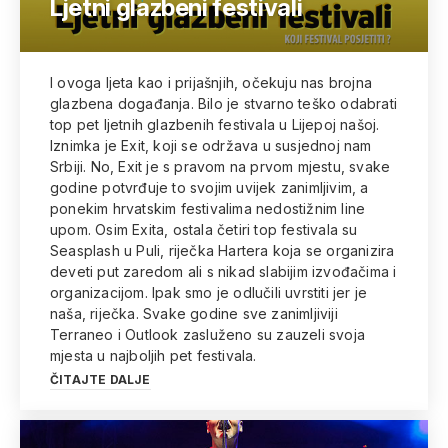
Ljetni glazbeni festivali
I ovoga ljeta kao i prijašnjih, očekuju nas brojna
glazbena događanja. Bilo je stvarno teško odabrati
top pet ljetnih glazbenih festivala u Lijepoj našoj.
Iznimka je Exit, koji se održava u susjednoj nam
Srbiji. No, Exit je s pravom na prvom mjestu, svake
godine potvrđuje to svojim uvijek zanimljivim, a
ponekim hrvatskim festivalima nedostižnim line
upom. Osim Exita, ostala četiri top festivala su
Seasplash u Puli, riječka Hartera koja se organizira
deveti put zaredom ali s nikad slabijim izvođačima i
organizacijom. Ipak smo je odlučili uvrstiti jer je
naša, riječka. Svake godine sve zanimljiviji
Terraneo i Outlook zasluženo su zauzeli svoja
mjesta u najboljih pet festivala.
ČITAJTE DALJE