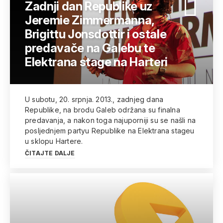
Zadnji dan Republike uz
Jeremie Zimmermanna,
Brigittu Jonsdottir i ostale
predavače na Galebu te
Elektrana stage na Harteri
U subotu, 20. srpnja. 2013., zadnjeg dana
Republike, na brodu Galeb održana su finalna
predavanja, a nakon toga najuporniji su se našli na
posljednjem partyu Republike na Elektrana stageu
u sklopu Hartere.
ČITAJTE DALJE