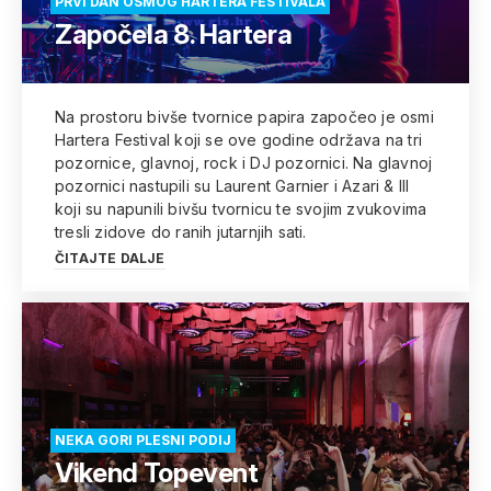
PRVI DAN OSMOG HARTERA FESTIVALA
Započela 8. Hartera
Na prostoru bivše tvornice papira započeo je osmi
Hartera Festival koji se ove godine održava na tri
pozornice, glavnoj, rock i DJ pozornici. Na glavnoj
pozornici nastupili su Laurent Garnier i Azari & III
koji su napunili bivšu tvornicu te svojim zvukovima
tresli zidove do ranih jutarnjih sati.
ČITAJTE DALJE
NEKA GORI PLESNI PODIJ
Vikend Topevent