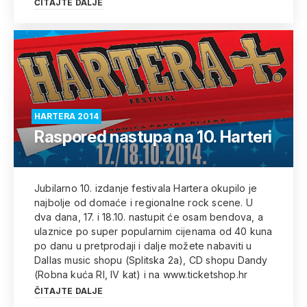
ČITAJTE DALJE
HARTERA 2014
Raspored nastupa na 10. Harteri
Jubilarno 10. izdanje festivala Hartera okupilo je
najbolje od domaće i regionalne rock scene. U
dva dana, 17. i 18.10. nastupit će osam bendova, a
ulaznice po super popularnim cijenama od 40 kuna
po danu u pretprodaji i dalje možete nabaviti u
Dallas music shopu (Splitska 2a), CD shopu Dandy
(Robna kuća RI, IV kat) i na www.ticketshop.hr
ČITAJTE DALJE