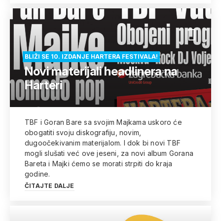
BLIŽI SE 10. IZDANJE HARTERA FESTIVALA!
Novi materijali headlinera na
Harteri
TBF i Goran Bare sa svojim Majkama uskoro će
obogatiti svoju diskografiju, novim,
dugoočekivanim materijalom. I dok bi novi TBF
mogli slušati već ove jeseni, za novi album Gorana
Bareta i Majki ćemo se morati strpiti do kraja
godine.
ČITAJTE DALJE