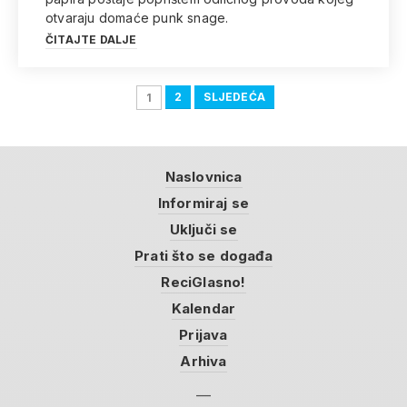
otvaraju domaće punk snage.
ČITAJTE DALJE
2
SLJEDEĆA
1
Naslovnica
Informiraj se
Uključi se
Prati što se događa
ReciGlasno!
Kalendar
Prijava
Arhiva