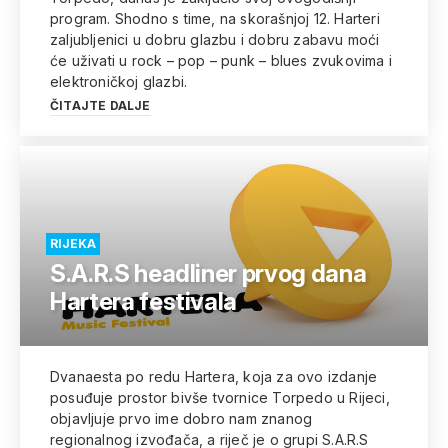
program. Shodno s time, na skorašnjoj 12. Harteri
zaljubljenici u dobru glazbu i dobru zabavu moći
će uživati u rock – pop – punk – blues zvukovima i
elektroničkoj glazbi.
ČITAJTE DALJE
RIJEKA
S.A.R.S headliner prvog dana
Hartera festivala
Dvanaesta po redu Hartera, koja za ovo izdanje
posuđuje prostor bivše tvornice Torpedo u Rijeci,
objavljuje prvo ime dobro nam znanog
regionalnog izvođača, a riječ je o grupi S.A.R.S