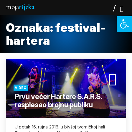
moja
rijeka
Open 
Oznaka:
festival-
hartera
VIDEO
Prvu večer Hartere S.A.R.S.
rasplesao brojnu publiku
U petak 16. rujna 2016. u bivšoj tvorničkoj hali