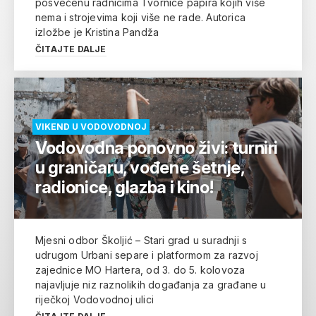
posvećenu radnicima Tvornice papira kojih više
nema i strojevima koji više ne rade. Autorica
izložbe je Kristina Pandža
ČITAJTE DALJE
VIKEND U VODOVODNOJ
Vodovodna ponovno živi: turniri
u graničaru, vođene šetnje,
radionice, glazba i kino!
Mjesni odbor Školjić – Stari grad u suradnji s
udrugom Urbani separe i platformom za razvoj
zajednice MO Hartera, od 3. do 5. kolovoza
najavljuje niz raznolikih događanja za građane u
riječkoj Vodovodnoj ulici