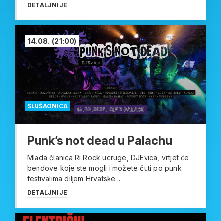
DETALJNIJE
14.08.
(21:00)
SLUŠAONICA
Punk’s not dead u Palachu
Mlada članica Ri Rock udruge, DJEvica, vrtjet će
bendove koje ste mogli i možete čuti po punk
festivalima diljem Hrvatske...
DETALJNIJE