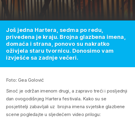
Još jedna Hartera, sedma po redu,
privedena je kraju. Brojna glazbena imena,
domaća i strana, ponovo su nakratko
oživjela staru tvornicu. Donosimo vam
izvješće sa zadnje večeri.
Foto: Gea Golović
Sinoć je održan imenom drugi, a zapravo treći i posljednji
dan ovogodišnjeg Hartera festivala. Kako su se
posjetitelji zabavljali uz brojna imena svjetske glazbene
scene pogledajte u sljedećem video prilogu: