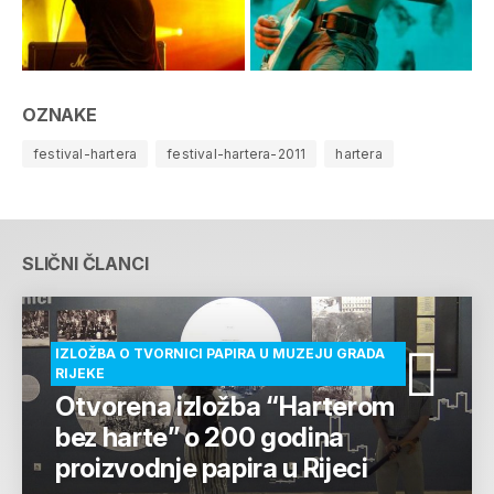
OZNAKE
festival-hartera
festival-hartera-2011
hartera
SLIČNI ČLANCI
IZLOŽBA O TVORNICI PAPIRA U MUZEJU GRADA
RIJEKE
Otvorena izložba “Harterom
bez harte” o 200 godina
proizvodnje papira u Rijeci