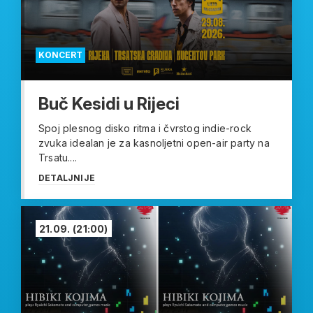
KONCERT
Buč Kesidi u Rijeci
Spoj plesnog disko ritma i čvrstog indie-rock
zvuka idealan je za kasnoljetni open-air party na
Trsatu....
DETALJNIJE
21.09.
(21:00)