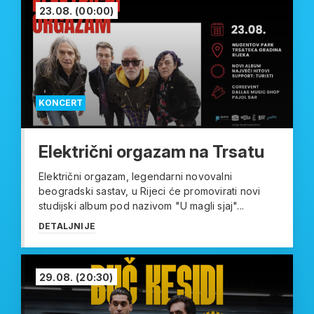
23.08.
(00:00)
KONCERT
Električni orgazam na Trsatu
Električni orgazam, legendarni novovalni
beogradski sastav, u Rijeci će promovirati novi
studijski album pod nazivom "U magli sjaj"...
DETALJNIJE
29.08.
(20:30)