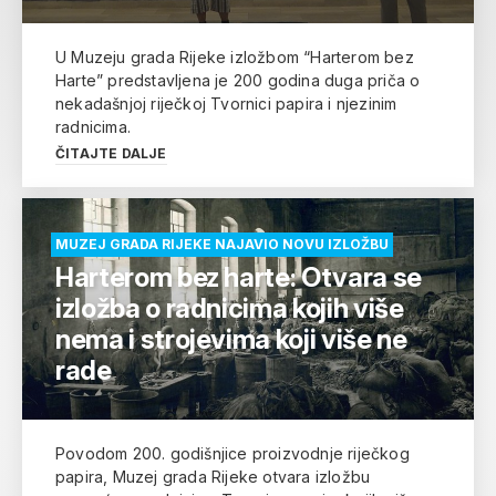
U Muzeju grada Rijeke izložbom “Harterom bez
Harte” predstavljena je 200 godina duga priča o
nekadašnjoj riječkoj Tvornici papira i njezinim
radnicima.
ČITAJTE DALJE
MUZEJ GRADA RIJEKE NAJAVIO NOVU IZLOŽBU
Harterom bez harte: Otvara se
izložba o radnicima kojih više
nema i strojevima koji više ne
rade
Povodom 200. godišnjice proizvodnje riječkog
papira, Muzej grada Rijeke otvara izložbu