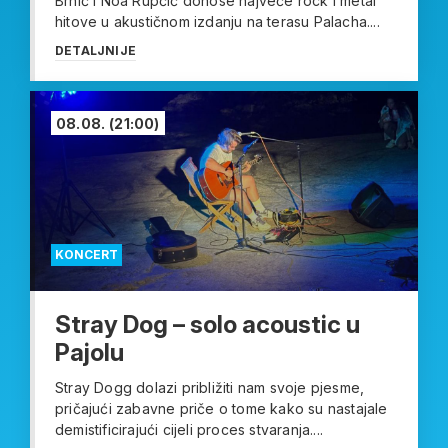
Brnić i Noa Rupčić donose najveće rock i metal
hitove u akustičnom izdanju na terasu Palacha....
DETALJNIJE
08.08.
(21:00)
KONCERT
Stray Dog – solo acoustic u
Pajolu
Stray Dogg dolazi približiti nam svoje pjesme,
pričajući zabavne priče o tome kako su nastajale
demistificirajući cijeli proces stvaranja....