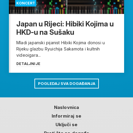
KONCERT
Japan u Rijeci: Hibiki Kojima u
HKD-u na Sušaku
Mladi japanski pijanist Hibiki Kojima donosi u
Rijeku glazbu Ryuichija Sakamota i kultnih
videoigara...
DETALJNIJE
POGLEDAJ SVA DOGAĐANJA
Naslovnica
Informiraj se
Uključi se